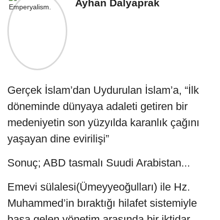
Ayhan Dalyaprak
Gerçek İslam’dan Uydurulan İslam’a, “İlk
döneminde dünyaya adaleti getiren bir
medeniyetin son yüzyılda karanlık çağını
yaşayan dine evirilişi”
Sonuç; ABD tasmalı Suudi Arabistan...
Emevi sülalesi(Ümeyyeoğulları) ile Hz.
Muhammed’in bıraktığı hilafet sistemiyle
başa gelen yönetim arasında bir iktidar