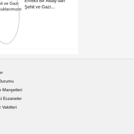
Emekli Bir Albay'dan
Şehit ve Gazi
Çocuklarımızın için
er
Durumu
 Manşetleri
i Eczaneler
Vakitleri