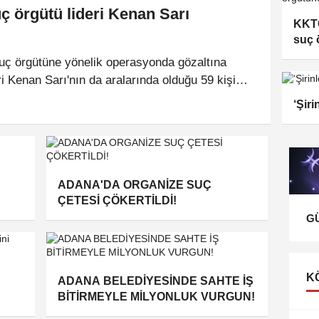
uç örgütü lideri Kenan Sarı
KKTC
suç 
gözal
 suç örgütüne yönelik operasyonda gözaltına
ri Kenan Sarı'nın da aralarında olduğu 59 kişi
i.
‘Şir
ADANA'DA ORGANİZE SUÇ
ÇETESİ ÇÖKERTİLDİ!
G
K
ADANA BELEDİYESİNDE SAHTE İŞ
BİTİRMEYLE MİLYONLUK VURGUN!