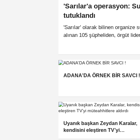
'Sarılar'a operasyon: S
tutuklandı
'Sarılar' olarak bilinen organize
alınan 105 şüpheliden, örgüt lide
tutuklanarak cezaevine gönderild
ADANA'DA ÖRNEK BİR SAVCI !
Uyanık başkan Zeydan Karalar,
kendisini eleştiren TV’yi
müteahhitlere aldırdı