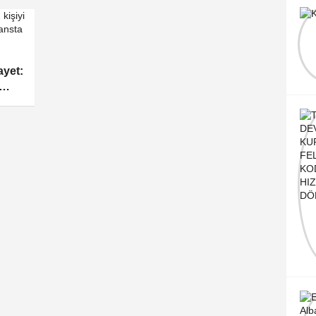
Büşra Ordu
Le Bonita
ayet: