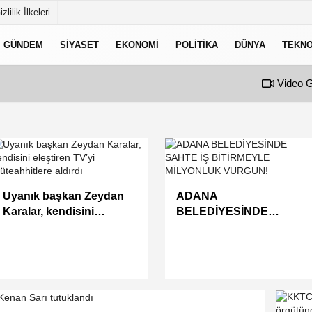
izlilik İlkeleri
GÜNDEM
SIYASET
EKONOMI
POLITIKA
DÜNYA
TEKNO
Video G
Uyanık başkan Zeydan
ADANA
Karalar, kendisini
BELEDİYESİNDE
eleştiren TV’yi
SAHTE İŞ BİTİRMEYLE
müteahhitlere aldırdı
MİLYONLUK VURGUN!