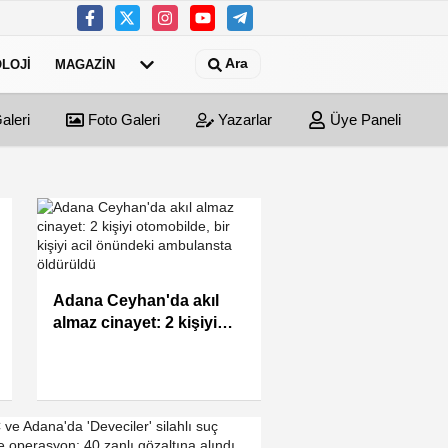
Ara
LOJI
MAGAZIN
aleri
Foto Galeri
Yazarlar
Üye Paneli
Adana Ceyhan'da akıl
almaz cinayet: 2 kişiyi
otomobilde, bir kişiyi acil
önündeki ambulansta
öldürüldü