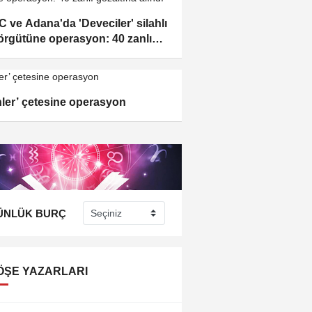
 ve Adana'da 'Deveciler' silahlı
örgütüne operasyon: 40 zanlı
tına alındı
inler’ çetesine operasyon
ÜNLÜK BURÇ
ÖŞE YAZARLARI