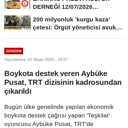
DERNEĞİ 12/07/2026
TARİHİNDE AŞURE
200 milyonluk 'kurgu kaza'
DAVETİNE...
çetesi: Örgüt yöneticisi avukat
çıktı
GÜNDEM
Yayınlanma: 02 Nisan 2025 - 23:57
Boykota destek veren Aybüke
Pusat, TRT dizisinin kadrosundan
çıkarıldı
Bugün ülke genelinde yapılan ekonomik
boykota destek çağrısı yapan 'Teşkilat'
oyuncusu Aybüke Pusat, TRT'de