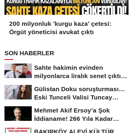
200 milyonluk 'kurgu kaza' çetesi:
Örgüt yöneticisi avukat çıktı
SON HABERLER
Sahte hakimin evinden
milyonlarca liralık senet çıktı:
‘Yalan üzerine...
Gülistan Doku soruşturması…
Eski Tunceli Valisi Tuncay
Sonel’in...
Mehmet Akif Ersoy’a Şok
İddianame! 266 Yıla Kadar
Hapis Talebi
BAKIRKÖY ALEVİ KÜLTÜR