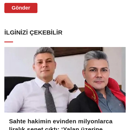
Gönder
İLGINIZI ÇEKEBILIR
Sahte hakimin evinden milyonlarca
liralık senet çıktı: ‘Yalan üzerine