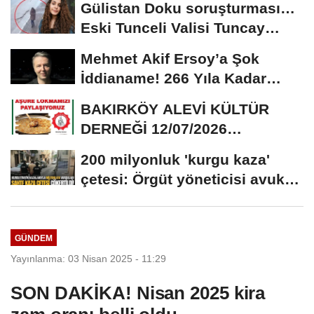
Gülistan Doku soruşturması…
Eski Tunceli Valisi Tuncay
Sonel’in...
Mehmet Akif Ersoy’a Şok
İddianame! 266 Yıla Kadar
Hapis Talebi
BAKIRKÖY ALEVİ KÜLTÜR
DERNEĞİ 12/07/2026
TARİHİNDE AŞURE
200 milyonluk 'kurgu kaza'
DAVETİNE...
çetesi: Örgüt yöneticisi avukat
çıktı
GÜNDEM
Yayınlanma: 03 Nisan 2025 - 11:29
SON DAKİKA! Nisan 2025 kira