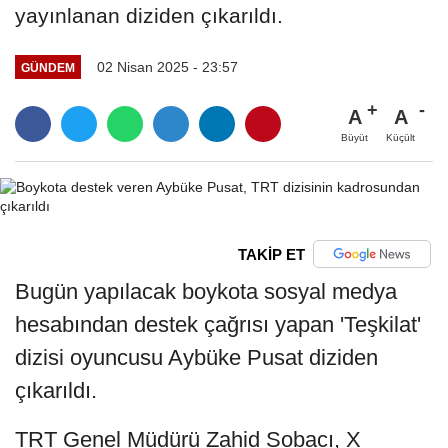
yayınlanan diziden çıkarıldı.
02 Nisan 2025 - 23:57
GÜNDEM
A
A
Büyüt
Küçült
TAKİP ET
Bugün yapılacak boykota sosyal medya
hesabından destek çağrısı yapan 'Teşkilat'
dizisi oyuncusu Aybüke Pusat diziden
çıkarıldı.
TRT Genel Müdürü Zahid Sobacı, X