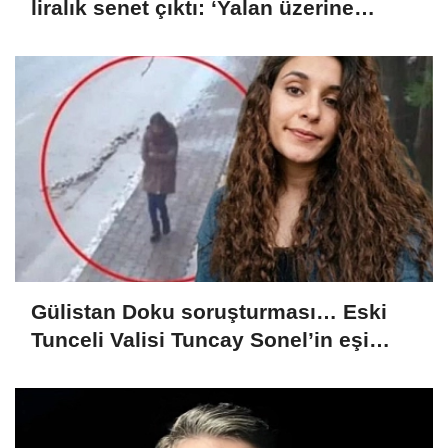
liralık senet çıktı: ‘Yalan üzerine
kurmuş olduğum bir hayatım var’
Gülistan Doku soruşturması… Eski
Tunceli Valisi Tuncay Sonel’in eşi
dahil 15 kişi gözaltına alındı