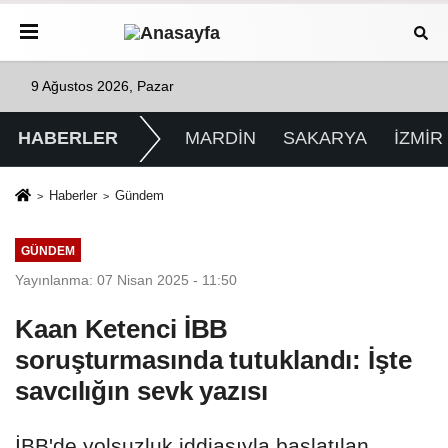
9 Ağustos 2026, Pazar
HABERLER
MARDİN
SAKARYA
İZMİR
Haberler
Gündem
GÜNDEM
Yayınlanma: 07 Nisan 2025 - 11:50
Kaan Ketenci İBB
soruşturmasında tutuklandı: İşte
savcılığın sevk yazısı
İBB'de yolsuzluk iddiasıyla başlatılan