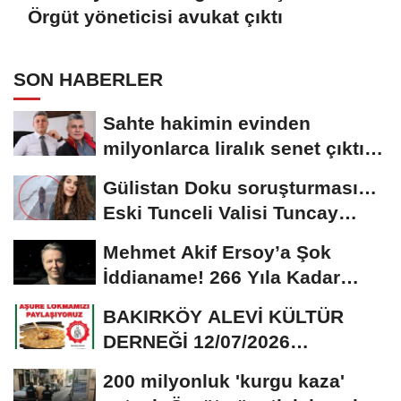
Örgüt yöneticisi avukat çıktı
SON HABERLER
Sahte hakimin evinden
milyonlarca liralık senet çıktı:
‘Yalan üzerine...
Gülistan Doku soruşturması…
Eski Tunceli Valisi Tuncay
Sonel’in...
Mehmet Akif Ersoy’a Şok
İddianame! 266 Yıla Kadar
Hapis Talebi
BAKIRKÖY ALEVİ KÜLTÜR
DERNEĞİ 12/07/2026
TARİHİNDE AŞURE
200 milyonluk 'kurgu kaza'
DAVETİNE...