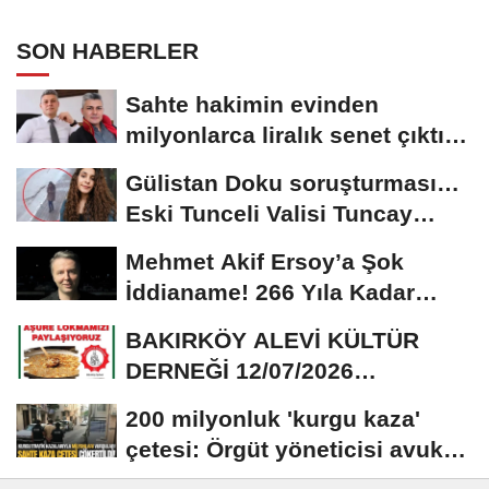
SON HABERLER
Sahte hakimin evinden
milyonlarca liralık senet çıktı:
‘Yalan üzerine...
Gülistan Doku soruşturması…
Eski Tunceli Valisi Tuncay
Sonel’in...
Mehmet Akif Ersoy’a Şok
İddianame! 266 Yıla Kadar
Hapis Talebi
BAKIRKÖY ALEVİ KÜLTÜR
DERNEĞİ 12/07/2026
TARİHİNDE AŞURE
200 milyonluk 'kurgu kaza'
DAVETİNE...
çetesi: Örgüt yöneticisi avukat
çıktı