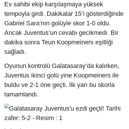
Ev sahibi ekip karşılaşmaya yüksek
tempoyla girdi. Dakikalar 15’i gösterdiğinde
Gabriel Sara’nın golüyle skor 1-0 oldu.
Ancak Juventus’un cevabı gecikmedi. Bir
dakika sonra Teun Koopmeiners eşitliği
sağladı.
Oyunun kontrolü Galatasaray’da kalırken,
Juventus ikinci golü yine Koopmeiners ile
buldu ve 2-1 öne geçti. İlk yarı bu skorla
tamamlandı.