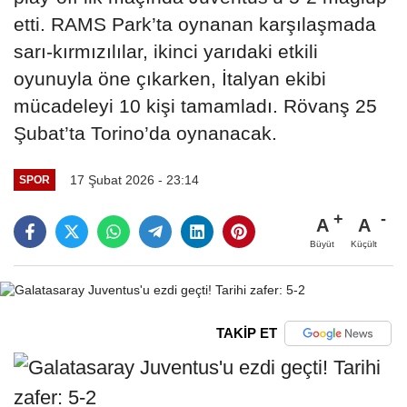
etti. RAMS Park’ta oynanan karşılaşmada
sarı-kırmızılılar, ikinci yarıdaki etkili
oyunuyla öne çıkarken, İtalyan ekibi
mücadeleyi 10 kişi tamamladı. Rövanş 25
Şubat’ta Torino’da oynanacak.
17 Şubat 2026 - 23:14
SPOR
A
A
Büyüt
Küçült
TAKİP ET