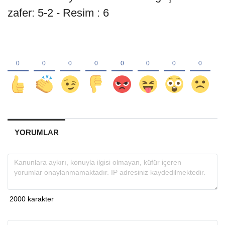
YORUMLAR