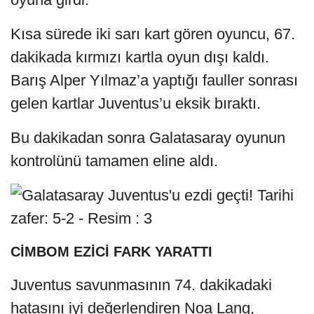
Kısa sürede iki sarı kart gören oyuncu, 67.
dakikada kırmızı kartla oyun dışı kaldı.
Barış Alper Yılmaz’a yaptığı fauller sonrası
gelen kartlar Juventus’u eksik bıraktı.
Bu dakikadan sonra Galatasaray oyunun
kontrolünü tamamen eline aldı.
CİMBOM EZİCİ FARK YARATTI
Juventus savunmasının 74. dakikadaki
hatasını iyi değerlendiren Noa Lang,