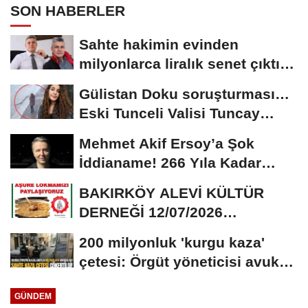
SON HABERLER
Sahte hakimin evinden
milyonlarca liralık senet çıktı:
‘Yalan üzerine...
Gülistan Doku soruşturması…
Eski Tunceli Valisi Tuncay
Sonel’in...
Mehmet Akif Ersoy’a Şok
İddianame! 266 Yıla Kadar
Hapis Talebi
BAKIRKÖY ALEVİ KÜLTÜR
DERNEĞİ 12/07/2026
TARİHİNDE AŞURE
200 milyonluk 'kurgu kaza'
DAVETİNE...
çetesi: Örgüt yöneticisi avukat
çıktı
GÜNDEM