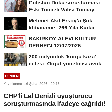
Gülistan Doku soruşturması…
Eski Tunceli Valisi Tuncay
Sonel’in...
Mehmet Akif Ersoy’a Şok
İddianame! 266 Yıla Kadar
Hapis Talebi
BAKIRKÖY ALEVİ KÜLTÜR
DERNEĞİ 12/07/2026
TARİHİNDE AŞURE
200 milyonluk 'kurgu kaza'
DAVETİNE...
çetesi: Örgüt yöneticisi avukat
çıktı
GÜNDEM
Yayınlanma: 16 Şubat 2026 - 20:16
CHP'li Lal Denizli uyuşturucu
soruşturmasında ifadeye çağrıldı!