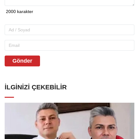
Gönder
İLGINIZI ÇEKEBILIR