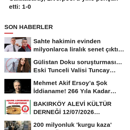
etti: 1-0
SON HABERLER
Sahte hakimin evinden
milyonlarca liralık senet çıktı:
‘Yalan üzerine...
Gülistan Doku soruşturması…
Eski Tunceli Valisi Tuncay
Sonel’in...
Mehmet Akif Ersoy’a Şok
İddianame! 266 Yıla Kadar
Hapis Talebi
BAKIRKÖY ALEVİ KÜLTÜR
DERNEĞİ 12/07/2026
TARİHİNDE AŞURE
200 milyonluk 'kurgu kaza'
DAVETİNE...