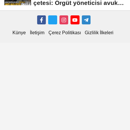
çetesi: Örgüt yöneticisi avukat
çıktı
Künye
İletişim
Çerez Politikası
Gizlilik İlkeleri