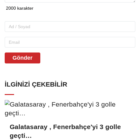
Gönder
İLGINIZI ÇEKEBILIR
Galatasaray , Fenerbahçe'yi 3 golle
geçti…