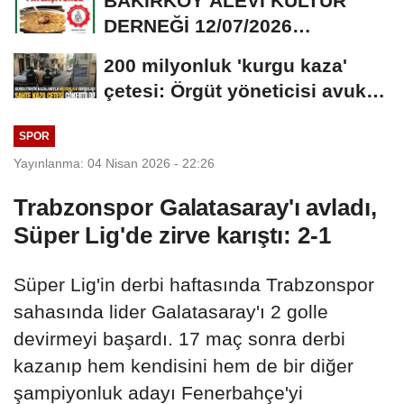
BAKIRKÖY ALEVİ KÜLTÜR
DERNEĞİ 12/07/2026
TARİHİNDE AŞURE
200 milyonluk 'kurgu kaza'
DAVETİNE...
çetesi: Örgüt yöneticisi avukat
çıktı
SPOR
Yayınlanma: 04 Nisan 2026 - 22:26
Trabzonspor Galatasaray'ı avladı,
Süper Lig'de zirve karıştı: 2-1
Süper Lig'in derbi haftasında Trabzonspor
sahasında lider Galatasaray'ı 2 golle
devirmeyi başardı. 17 maç sonra derbi
kazanıp hem kendisini hem de bir diğer
şampiyonluk adayı Fenerbahçe'yi