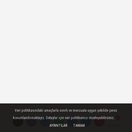
Veri politikasındaki amaçlarla sınırlı ve mevzuata uygun şekilde çerez
konumlandırmaktayız. Detaylar için veri politikamızı inceleyebilirsiniz...
AYRINTILAR
TAMAM
Yorumlar
Yorumlar