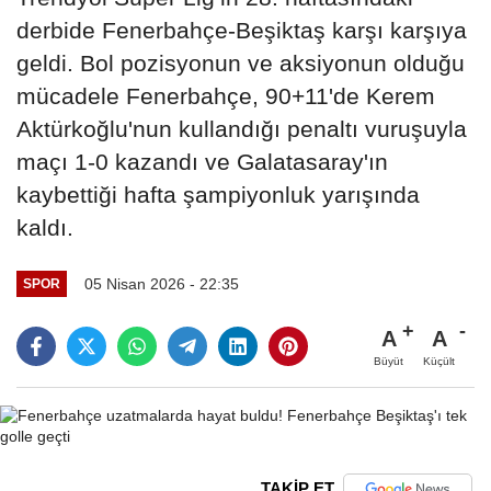
derbide Fenerbahçe-Beşiktaş karşı karşıya
geldi. Bol pozisyonun ve aksiyonun olduğu
mücadele Fenerbahçe, 90+11'de Kerem
Aktürkoğlu'nun kullandığı penaltı vuruşuyla
maçı 1-0 kazandı ve Galatasaray'ın
kaybettiği hafta şampiyonluk yarışında
kaldı.
05 Nisan 2026 - 22:35
SPOR
A
A
Büyüt
Küçült
TAKİP ET