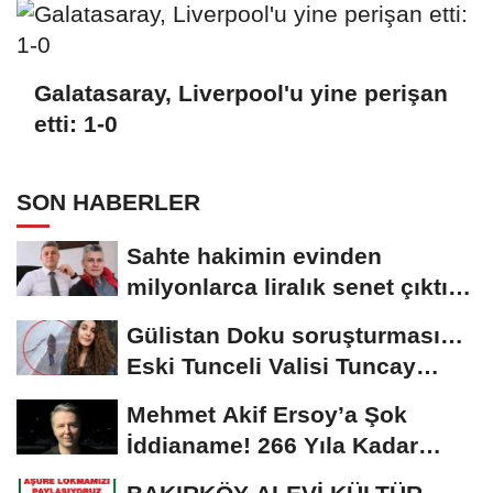
Galatasaray, Liverpool'u yine perişan
etti: 1-0
SON HABERLER
Sahte hakimin evinden
milyonlarca liralık senet çıktı:
‘Yalan üzerine...
Gülistan Doku soruşturması…
Eski Tunceli Valisi Tuncay
Sonel’in...
Mehmet Akif Ersoy’a Şok
İddianame! 266 Yıla Kadar
Hapis Talebi