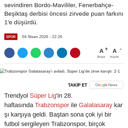
sevindiren Bordo-Mavililer, Fenerbahçe-
Beşiktaş derbisi öncesi zirvede puan farkını
1'e düşürdü.
04 Nisan 2026 - 22:26
SPOR
A
A
Büyüt
Küçült
TAKİP ET
Trendyol
Süper Lig
'in 28.
haftasında
Trabzonspor
ile
Galatasaray
kar
şı karşıya geldi. Baştan sona çok iyi bir
futbol sergileyen Trabzonspor, birçok