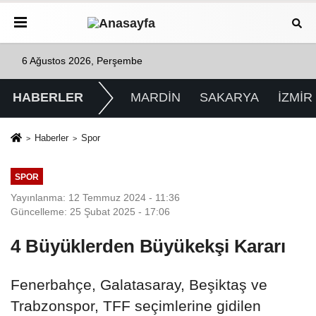
6 Ağustos 2026, Perşembe
HABERLER
MARDİN
SAKARYA
İZMİR
Haberler
Spor
SPOR
Yayınlanma: 12 Temmuz 2024 - 11:36
Güncelleme: 25 Şubat 2025 - 17:06
4 Büyüklerden Büyükekşi Kararı
Fenerbahçe, Galatasaray, Beşiktaş ve
Trabzonspor, TFF seçimlerine gidilen