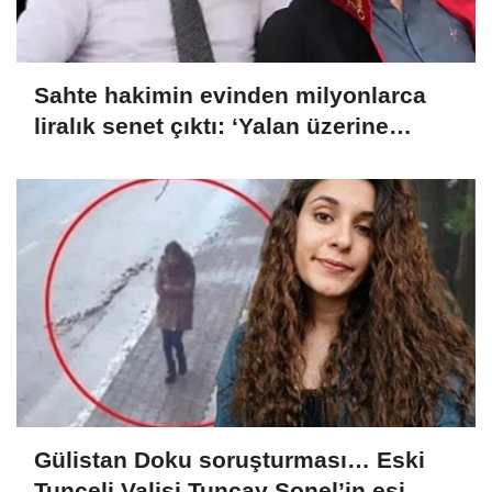
Sahte hakimin evinden milyonlarca
liralık senet çıktı: ‘Yalan üzerine
kurmuş olduğum bir hayatım var’
Gülistan Doku soruşturması… Eski
Tunceli Valisi Tuncay Sonel’in eşi