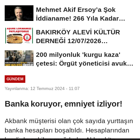
Sonel’in...
Mehmet Akif Ersoy’a Şok
İddianame! 266 Yıla Kadar
Hapis Talebi
BAKIRKÖY ALEVİ KÜLTÜR
DERNEĞİ 12/07/2026
TARİHİNDE AŞURE
200 milyonluk 'kurgu kaza'
DAVETİNE...
çetesi: Örgüt yöneticisi avukat
çıktı
GÜNDEM
Yayınlanma: 12 Temmuz 2024 - 11:07
Banka koruyor, emniyet izliyor!
Akbank müşterisi olan çok sayıda yurttaşın
banka hesapları boşaltıldı. Hesaplarından
kredi de çekilen mağdurlar Akbank’ta