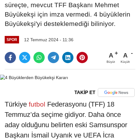
süreçte, mevcut TFF Başkanı Mehmet
Büyükekşi için imza vermedi. 4 büyüklerin
Büyükekşi'yi desteklemediği biliniyor.
12 Temmuz 2024 - 11:36
SPOR
A
A
Büyüt
Küçült
TAKİP ET
Türkiye
Federasyonu (TFF) 18
futbol
Temmuz’da seçime gidiyor. Daha önce
aday olduğunu belirten eski Samsunspor
Başkanı İsmail Uyanık ve UEFA İcra