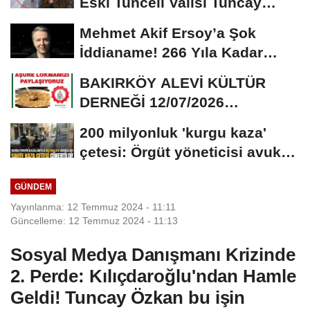
Eski Tunceli Valisi Tuncay
Sonel’in...
Mehmet Akif Ersoy’a Şok
İddianame! 266 Yıla Kadar
Hapis Talebi
BAKIRKÖY ALEVİ KÜLTÜR
DERNEĞİ 12/07/2026
TARİHİNDE AŞURE
200 milyonluk 'kurgu kaza'
DAVETİNE...
çetesi: Örgüt yöneticisi avukat
çıktı
GÜNDEM
Yayınlanma: 12 Temmuz 2024 - 11:11
Güncelleme: 12 Temmuz 2024 - 11:13
Sosyal Medya Danışmanı Krizinde
2. Perde: Kılıçdaroğlu'ndan Hamle
Geldi! Tuncay Özkan bu işin