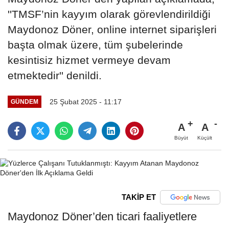
''TMSF’nin kayyım olarak görevlendirildiği
Maydonoz Döner, online internet siparişleri
başta olmak üzere, tüm şubelerinde
kesintisiz hizmet vermeye devam
etmektedir'' denildi.
25 Şubat 2025 - 11:17
GÜNDEM
A
A
Büyüt
Küçült
TAKİP ET
Maydonoz Döner’den ticari faaliyetlere