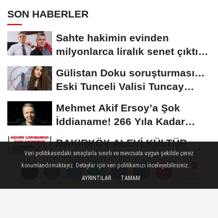
SON HABERLER
Sahte hakimin evinden
milyonlarca liralık senet çıktı:
‘Yalan üzerine...
Gülistan Doku soruşturması…
Eski Tunceli Valisi Tuncay
Sonel’in...
Mehmet Akif Ersoy’a Şok
İddianame! 266 Yıla Kadar
Hapis Talebi
BAKIRKÖY ALEVİ KÜLTÜR
Veri politikasındaki amaçlarla sınırlı ve mevzuata uygun şekilde çerez
DERNEĞİ 12/07/2026
konumlandırmaktayız. Detaylar için veri politikamızı inceleyebilirsiniz...
TARİHİNDE AŞURE
200 milyonluk 'kurgu kaza'
AYRINTILAR
TAMAM
Yorumlar
Yorumlar
DAVETİNE...
çetesi: Örgüt yöneticisi avukat
çıktı