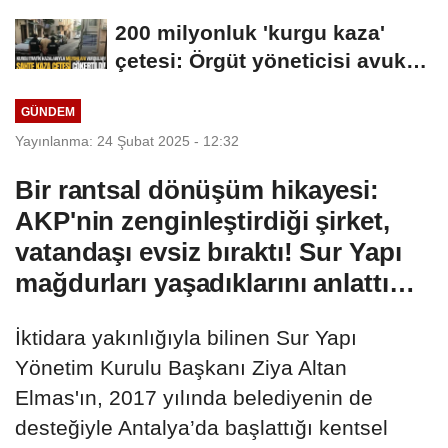
TARİHİNDE AŞURE
200 milyonluk 'kurgu kaza'
DAVETİNE...
çetesi: Örgüt yöneticisi avukat
çıktı
GÜNDEM
Yayınlanma: 24 Şubat 2025 - 12:32
Bir rantsal dönüşüm hikayesi:
AKP'nin zenginleştirdiği şirket,
vatandaşı evsiz bıraktı! Sur Yapı
mağdurları yaşadıklarını anlattı…
İktidara yakınlığıyla bilinen Sur Yapı
Yönetim Kurulu Başkanı Ziya Altan
Elmas'ın, 2017 yılında belediyenin de
desteğiyle Antalya’da başlattığı kentsel