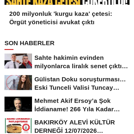
200 milyonluk 'kurgu kaza' çetesi:
Örgüt yöneticisi avukat çıktı
SON HABERLER
Sahte hakimin evinden
milyonlarca liralık senet çıktı:
‘Yalan üzerine...
Gülistan Doku soruşturması…
Eski Tunceli Valisi Tuncay
Sonel’in...
Mehmet Akif Ersoy’a Şok
İddianame! 266 Yıla Kadar
Hapis Talebi
BAKIRKÖY ALEVİ KÜLTÜR
DERNEĞİ 12/07/2026