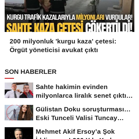
200 milyonluk 'kurgu kaza' çetesi:
Örgüt yöneticisi avukat çıktı
SON HABERLER
Sahte hakimin evinden
milyonlarca liralık senet çıktı:
‘Yalan üzerine...
Gülistan Doku soruşturması…
Eski Tunceli Valisi Tuncay
Sonel’in...
Mehmet Akif Ersoy’a Şok