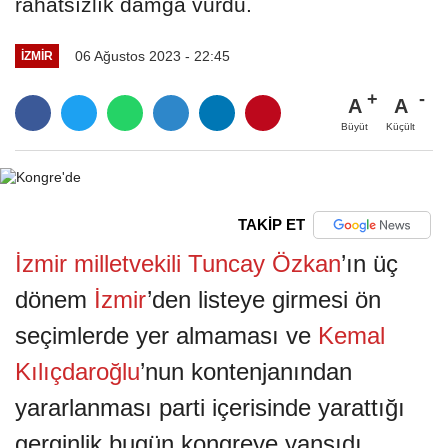
rahatsızlık damga vurdu.
06 Ağustos 2023 - 22:45
İZMİR
A
A
Büyüt
Küçült
TAKİP ET
İzmir milletvekili Tuncay Özkan
’ın üç
dönem
İzmir
’den listeye girmesi ön
seçimlerde yer almaması ve
Kemal
Kılıçdaroğlu
’nun kontenjanından
yararlanması parti içerisinde yarattığı
gerginlik bugün kongreye yansıdı.