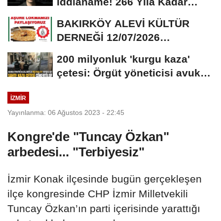
İddianame! 266 Yıla Kadar
Hapis Talebi
BAKIRKÖY ALEVİ KÜLTÜR
DERNEĞİ 12/07/2026
TARİHİNDE AŞURE
200 milyonluk 'kurgu kaza'
DAVETİNE...
çetesi: Örgüt yöneticisi avukat
çıktı
İZMİR
Yayınlanma: 06 Ağustos 2023 - 22:45
Kongre'de "Tuncay Özkan"
arbedesi... "Terbiyesiz"
İzmir Konak ilçesinde bugün gerçekleşen
ilçe kongresinde CHP İzmir Milletvekili
Tuncay Özkan’ın parti içerisinde yarattığı