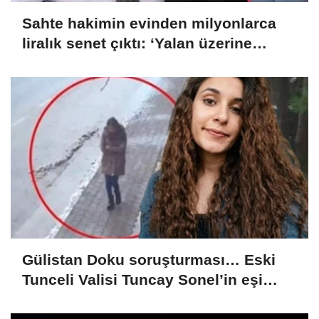
Sahte hakimin evinden milyonlarca
liralık senet çıktı: ‘Yalan üzerine
kurmuş olduğum bir hayatım var’
Gülistan Doku soruşturması… Eski
Tunceli Valisi Tuncay Sonel’in eşi
dahil 15 kişi gözaltına alındı