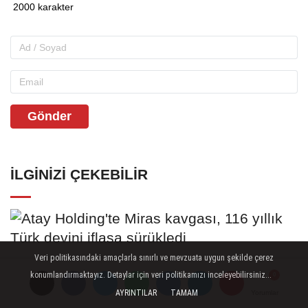
Gönder
İLGINIZI ÇEKEBILIR
Veri politikasındaki amaçlarla sınırlı ve mevzuata uygun şekilde çerez
Atay Holding'te Miras kavgası, 116
konumlandırmaktayız. Detaylar için veri politikamızı inceleyebilirsiniz...
yıllık Türk devini iflasa sürükledi
AYRINTILAR
TAMAM
Yorumlar
Yorumlar