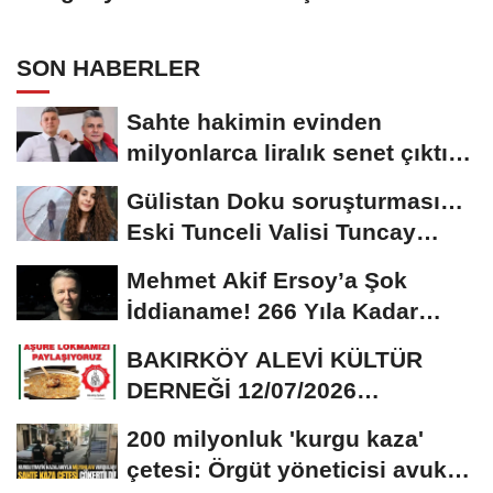
SON HABERLER
Sahte hakimin evinden
milyonlarca liralık senet çıktı:
‘Yalan üzerine...
Gülistan Doku soruşturması…
Eski Tunceli Valisi Tuncay
Sonel’in...
Mehmet Akif Ersoy’a Şok
İddianame! 266 Yıla Kadar
Hapis Talebi
BAKIRKÖY ALEVİ KÜLTÜR
DERNEĞİ 12/07/2026
TARİHİNDE AŞURE
200 milyonluk 'kurgu kaza'
DAVETİNE...
çetesi: Örgüt yöneticisi avukat