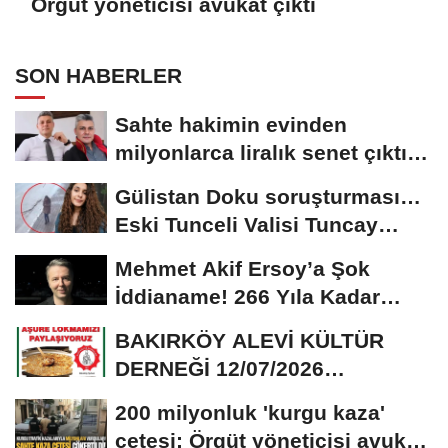
Örgüt yöneticisi avukat çıktı
SON HABERLER
Sahte hakimin evinden
milyonlarca liralık senet çıktı:
‘Yalan üzerine...
Gülistan Doku soruşturması…
Eski Tunceli Valisi Tuncay
Sonel’in...
Mehmet Akif Ersoy’a Şok
İddianame! 266 Yıla Kadar
Hapis Talebi
BAKIRKÖY ALEVİ KÜLTÜR
DERNEĞİ 12/07/2026
TARİHİNDE AŞURE
200 milyonluk 'kurgu kaza'
DAVETİNE...
çetesi: Örgüt yöneticisi avukat