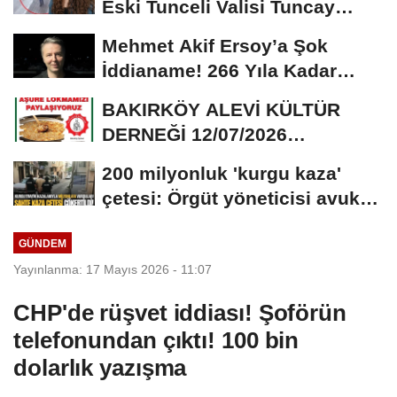
Eski Tunceli Valisi Tuncay
Sonel’in...
Mehmet Akif Ersoy’a Şok
İddianame! 266 Yıla Kadar
Hapis Talebi
BAKIRKÖY ALEVİ KÜLTÜR
DERNEĞİ 12/07/2026
TARİHİNDE AŞURE
200 milyonluk 'kurgu kaza'
DAVETİNE...
çetesi: Örgüt yöneticisi avukat
çıktı
GÜNDEM
Yayınlanma: 17 Mayıs 2026 - 11:07
CHP'de rüşvet iddiası! Şoförün
telefonundan çıktı! 100 bin
dolarlık yazışma