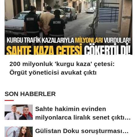
200 milyonluk 'kurgu kaza' çetesi:
Örgüt yöneticisi avukat çıktı
SON HABERLER
Sahte hakimin evinden
milyonlarca liralık senet çıktı:
‘Yalan üzerine...
Gülistan Doku soruşturması…