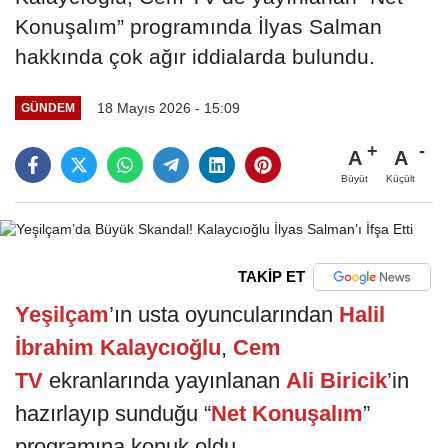
Konuşalım” programında İlyas Salman
hakkında çok ağır iddialarda bulundu.
18 Mayıs 2026 - 15:09
GÜNDEM
A
A
Büyüt
Küçült
TAKİP ET
Yeşilçam
’ın usta oyuncularından
Halil
İbrahim Kalaycıoğlu
,
Cem
TV
ekranlarında yayınlanan
Ali Biricik
’in
hazırlayıp sunduğu “
Net Konuşalım
”
programına konuk oldu.