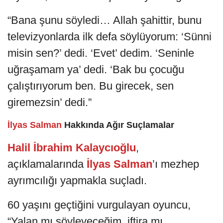
“Bana şunu söyledi… Allah şahittir, bunu
televizyonlarda ilk defa söylüyorum: ‘Sünni
misin sen?’ dedi. ‘Evet’ dedim. ‘Seninle
uğraşamam ya’ dedi. ‘Bak bu çocuğu
çalıştırıyorum ben. Bu girecek, sen
giremezsin’ dedi.”
İlyas Salman
Hakkında Ağır Suçlamalar
Halil İbrahim Kalaycıoğlu
,
açıklamalarında
İlyas Salman
’ı mezhep
ayrımcılığı yapmakla suçladı.
60 yaşını geçtiğini vurgulayan oyuncu,
“Yalan mı söyleyeceğim, iftira mı