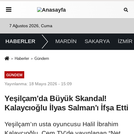
7 Ağustos 2026, Cuma
HABERLER
MARDİN
SAKARYA
İZMİR
Haberler
Gündem
GÜNDEM
Yayınlanma: 18 Mayıs 2026 - 15:09
Yeşilçam'da Büyük Skandal!
Kalaycıoğlu İlyas Salman'ı İfşa Etti
Yeşilçam’ın usta oyuncusu Halil İbrahim
Kalaycıoğlu, Cem TV’de yayınlanan “Net