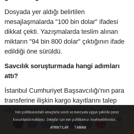
Dosyada yer aldığı belirtilen
mesajlaşmalarda "100 bin dolar" ifadesi
dikkat çekti. Yazışmalarda teslim alınan
miktarın "94 bin 800 dolar" çıktığının ifade
edildiği öne sürüldü.
Savcılık soruşturmada hangi adımları
attı?
İstanbul Cumhuriyet Başsavcılığı'nın para
transferine ilişkin kargo kayıtlarını talep
ettiği bildirildi. Ayrıca Gökhan Cumalı'nın
Veri politikasındaki amaçlarla sınırlı ve mevzuata uygun şekilde çerez
yeniden ifadesine başvurulacağı öne
konumlandırmaktayız. Detaylar için veri politikamızı inceleyebilirsiniz...
AYRINTILAR
TAMAM
Yorumlar
Yorumlar
sürüldü.