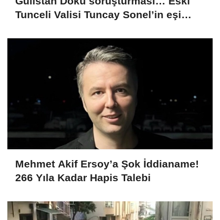
Gülistan Doku soruşturması… Eski
Tunceli Valisi Tuncay Sonel’in eşi
dahil 15 kişi gözaltına alındı
Mehmet Akif Ersoy’a Şok İddianame!
266 Yıla Kadar Hapis Talebi