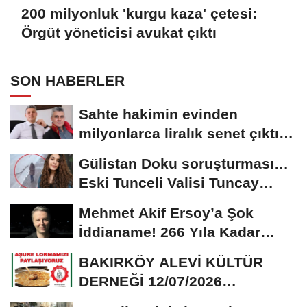
200 milyonluk 'kurgu kaza' çetesi:
Örgüt yöneticisi avukat çıktı
SON HABERLER
Sahte hakimin evinden
milyonlarca liralık senet çıktı:
‘Yalan üzerine...
Gülistan Doku soruşturması…
Eski Tunceli Valisi Tuncay
Sonel’in...
Mehmet Akif Ersoy’a Şok
İddianame! 266 Yıla Kadar
Hapis Talebi
BAKIRKÖY ALEVİ KÜLTÜR
DERNEĞİ 12/07/2026
TARİHİNDE AŞURE