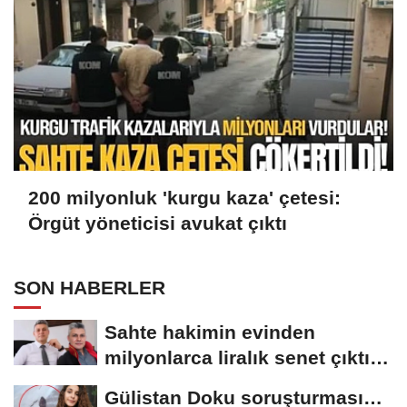
200 milyonluk 'kurgu kaza' çetesi:
Örgüt yöneticisi avukat çıktı
SON HABERLER
Sahte hakimin evinden
milyonlarca liralık senet çıktı:
‘Yalan üzerine...
Gülistan Doku soruşturması…