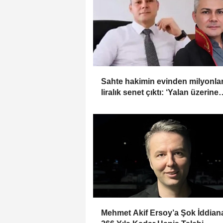
Sahte hakimin evinden milyonla
liralık senet çıktı: ‘Yalan üzerine
kurmuş olduğum bir hayatım var
Mehmet Akif Ersoy’a Şok İddia