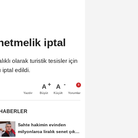
netmelik iptal
lı olarak turistik tesisler için
ptal edildi.
A
A
Büyüt
Küçült
Yazdır
Yorumlar
 HABERLER
Sahte hakimin evinden
milyonlarca liralık senet çıktı: