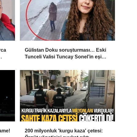
rca
Gülistan Doku soruşturması… Eski
Tunceli Valisi Tuncay Sonel’in eşi
’
dahil 15 kişi gözaltına alındı
name!
200 milyonluk 'kurgu kaza' çetesi: