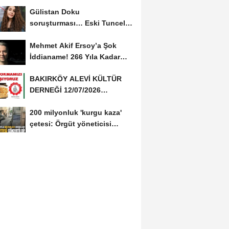
‘Yalan üzerine...
Gülistan Doku
soruşturması… Eski Tunceli
Valisi Tuncay Sonel’in...
Mehmet Akif Ersoy’a Şok
İddianame! 266 Yıla Kadar
Hapis Talebi
BAKIRKÖY ALEVİ KÜLTÜR
DERNEĞİ 12/07/2026
TARİHİNDE AŞURE
200 milyonluk 'kurgu kaza'
DAVETİNE...
çetesi: Örgüt yöneticisi
avukat çıktı