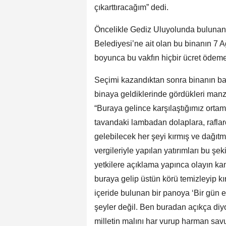
çıkarttıracağım” dedi.
Öncelikle Gediz Uluyolunda buluna
Belediyesi’ne ait olan bu binanın 7 A
boyunca bu vakfın hiçbir ücret ödemed
Seçimi kazandıktan sonra binanın bağ
binaya geldiklerinde gördükleri manz
“Buraya gelince karşılaştığımız orta
tavandaki lambadan dolaplara, rafla
gelebilecek her şeyi kırmış ve dağıtm
vergileriyle yapılan yatırımları bu şe
yetkilere açıklama yapınca olayın ka
buraya gelip üstün körü temizleyip kı
içeride bulunan bir panoya ‘Bir gün e
şeyler değil. Ben buradan açıkça diy
milletin malını har vurup harman sa