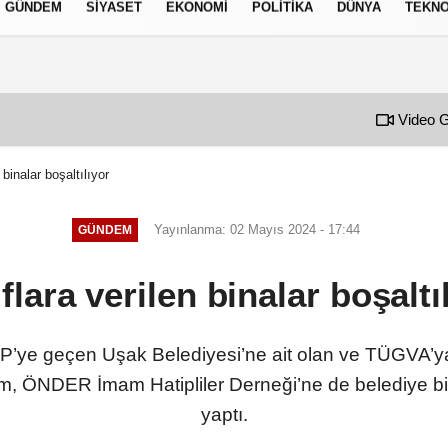
GÜNDEM
SIYASET
EKONOMI
POLITIKA
DÜNYA
TEKNO
izlilik İlkeleri
Video G
 binalar boşaltılıyor
Yayınlanma: 02 Mayıs 2024 - 17:44
GÜNDEM
flara verilen binalar boşaltı
’ye geçen Uşak Belediyesi’ne ait olan ve TÜGVA’ya v
, ÖNDER İmam Hatipliler Derneği’ne de belediye bina
yaptı.