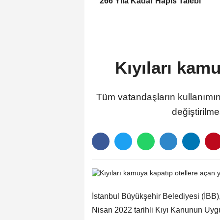
266 Yıla Kadar Hapis Talebi
Kıyıları kamu
Tüm vatandaşların kullanımına a
değiştirilm
İstanbul Büyükşehir Belediyesi (İBB),
Nisan 2022 tarihli Kıyı Kanunun Uyg