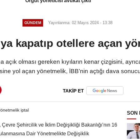
Örgüt yöneticisi avukat çıktı
Yayınlanma: 02 Mayıs 2024 - 13:38
GÜNDEM
ya kapatıp otellere açan yö
çık olması gereken kıyıların kenar çizgisini, ayrıcalık
esine yol açan yönetmelik, İBB’nin açtığı dava sonucu i
TAKİP ET
SON
 Çevre Şehircilik ve İklim Değişikliği Bakanlığı’nın 16
ulanmasına Dair Yönetmelikte Değişiklik