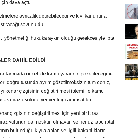
için dava açtı.
letmelere ayrıcalık getirebileceği ve kıyı kanununa
aştıracağı savunuldu.
i, yönetmeliği hukuka aykırı olduğu gerekçesiyle iptal
SLER DAHİL EDİLDİ
yararlanmada öncelikle kamu yararının gözetileceğine
ri doğrultusunda ayrım gözetilmeksizin tüm deniz,
ıyı kenar çizgisinin değiştirilmesi istemi ile kamu
cak itiraz usulüne yer verildiği anımsatıldı.
r çizgisinin değiştirilmesi için yeni bir itiraz
i itiraz yolunun da meskun olmayan ve henüz tapu iptal
ın bulunduğu kıyı alanları ve ilgili bakanlıkların