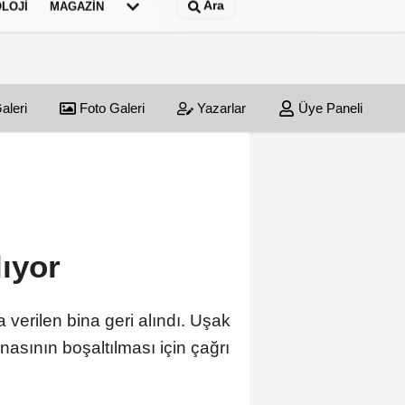
Ara
LOJI
MAGAZIN
aleri
Foto Galeri
Yazarlar
Üye Paneli
lıyor
erilen bina geri alındı. Uşak
sının boşaltılması için çağrı