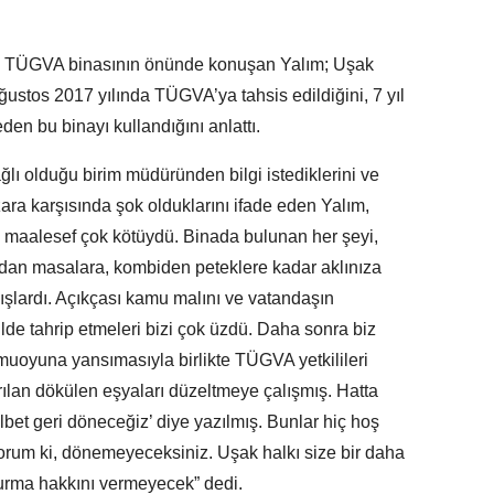
n TÜGVA binasının önünde konuşan Yalım; Uşak
ğustos 2017 yılında TÜGVA’ya tahsis edildiğini, 7 yıl
en bu binayı kullandığını anlattı.
lı olduğu birim müdüründen bilgi istediklerini ve
ara karşısında şok olduklarını ifade eden Yalım,
m maalesef çok kötüydü. Binada bulunan her şeyi,
rdan masalara, kombiden peteklere kadar aklınıza
ışlardı. Açıkçası kamu malını ve vatandaşın
kilde tahrip etmeleri bizi çok üzdü. Daha sonra biz
muoyuna yansımasıyla birlikte TÜGVA yetkilileri
rılan dökülen eşyaları düzeltmeye çalışmış. Hatta
lbet geri döneceğiz’ diye yazılmış. Bunlar hiç hoş
orum ki, dönemeyeceksiniz. Uşak halkı size bir daha
vurma hakkını vermeyecek” dedi.