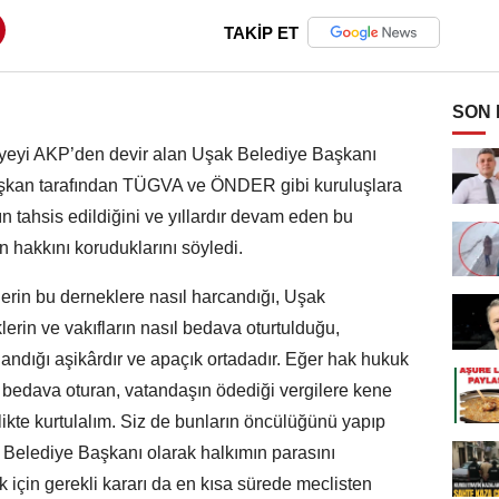
TAKİP ET
SON
iyeyi AKP’den devir alan Uşak Belediye Başkanı
aşkan tarafından TÜGVA ve ÖNDER gibi kuruluşlara
ın tahsis edildiğini ve yıllardır devam eden bu
n hakkını koruduklarını söyledi.
lerin bu derneklere nasıl harcandığı, Uşak
erin ve vakıfların nasıl bedava oturtulduğu,
ılandığı aşikârdır ve apaçık ortadadır. Eğer hak hukuk
e bedava oturan, vatandaşın ödediği vergilere kene
likte kurtulalım. Siz de bunların öncülüğünü yapıp
Belediye Başkanı olarak halkımın parasını
için gerekli kararı da en kısa sürede meclisten