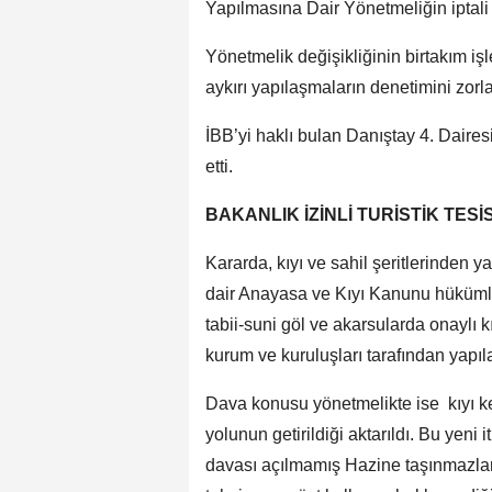
Yapılmasına Dair Yönetmeliğin iptali 
Yönetmelik değişikliğinin birtakım iş
aykırı yapılaşmaların denetimini zorl
İBB’yi haklı bulan Danıştay 4. Daires
etti.
BAKANLIK İZİNLİ TURİSTİK TESİ
Kararda, kıyı ve sahil şeritlerinden 
dair Anayasa ve Kıyı Kanunu hükümle
tabii-suni göl ve akarsularda onaylı k
kurum ve kuruluşları tarafından yapıla
Dava konusu yönetmelikte ise kıyı kena
yolunun getirildiği aktarıldı. Bu yen
davası açılmamış Hazine taşınmazların