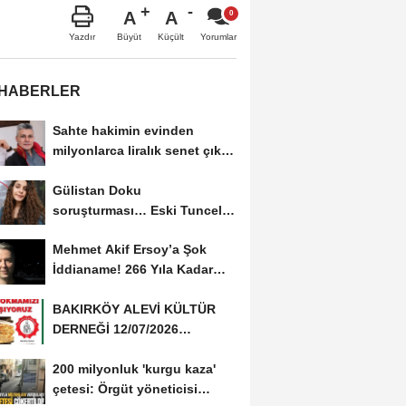
A
A
Büyüt
Küçült
Yazdır
Yorumlar
 HABERLER
Sahte hakimin evinden
milyonlarca liralık senet çıktı:
‘Yalan üzerine...
Gülistan Doku
soruşturması… Eski Tunceli
Valisi Tuncay Sonel’in...
Mehmet Akif Ersoy’a Şok
İddianame! 266 Yıla Kadar
Hapis Talebi
BAKIRKÖY ALEVİ KÜLTÜR
DERNEĞİ 12/07/2026
TARİHİNDE AŞURE
200 milyonluk 'kurgu kaza'
DAVETİNE...
çetesi: Örgüt yöneticisi