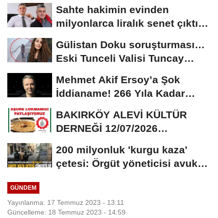
Sahte hakimin evinden
milyonlarca liralık senet çıktı:
‘Yalan üzerine...
Gülistan Doku soruşturması…
Eski Tunceli Valisi Tuncay
Sonel’in...
Mehmet Akif Ersoy’a Şok
İddianame! 266 Yıla Kadar
Hapis Talebi
BAKIRKÖY ALEVİ KÜLTÜR
DERNEĞİ 12/07/2026
TARİHİNDE AŞURE
200 milyonluk 'kurgu kaza'
DAVETİNE...
çetesi: Örgüt yöneticisi avukat
çıktı
GÜNDEM
Yayınlanma: 17 Temmuz 2023 - 13:11
Güncelleme: 18 Temmuz 2023 - 14:59