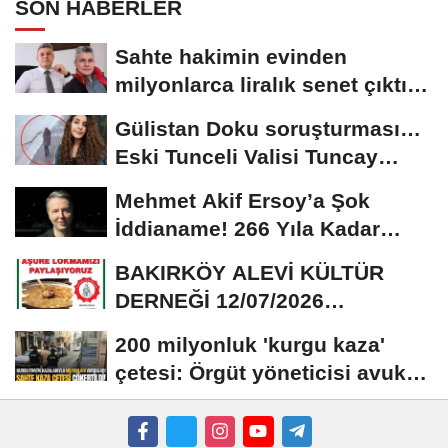
SON HABERLER
Sahte hakimin evinden
milyonlarca liralık senet çıktı:
‘Yalan üzerine...
Gülistan Doku soruşturması…
Eski Tunceli Valisi Tuncay
Sonel’in...
Mehmet Akif Ersoy’a Şok
İddianame! 266 Yıla Kadar
Hapis Talebi
BAKIRKÖY ALEVİ KÜLTÜR
DERNEĞİ 12/07/2026
TARİHİNDE AŞURE
200 milyonluk 'kurgu kaza'
DAVETİNE...
çetesi: Örgüt yöneticisi avukat
çıktı