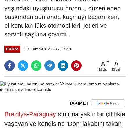
yaşındaki uyuşturucu baronu, düzenlenen
baskından son anda kaçmayı başarırken,
el konulan lüks otomobilleri, jetleri ve
serveti şaşkına çevirdi.
17 Temmuz 2023 - 13:44
DÜNYA
A
A
Büyüt
Küçült
TAKİP ET
Brezilya
-
Paraguay
sınırına yakın bir çiftlikte
yaşayan ve kendisine ‘Don’ lakabını takan