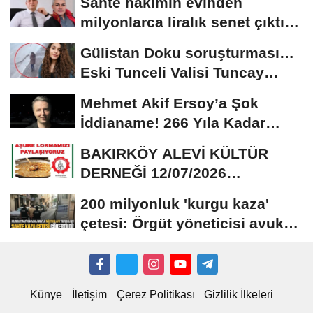
Sahte hakimin evinden
milyonlarca liralık senet çıktı:
‘Yalan üzerine...
Gülistan Doku soruşturması…
Eski Tunceli Valisi Tuncay
Sonel’in...
Mehmet Akif Ersoy’a Şok
İddianame! 266 Yıla Kadar
Hapis Talebi
BAKIRKÖY ALEVİ KÜLTÜR
DERNEĞİ 12/07/2026
TARİHİNDE AŞURE
200 milyonluk 'kurgu kaza'
DAVETİNE...
çetesi: Örgüt yöneticisi avukat
çıktı
Künye
İletişim
Çerez Politikası
Gizlilik İlkeleri