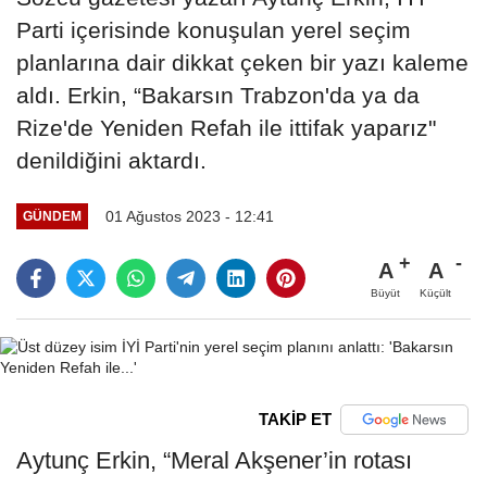
Parti içerisinde konuşulan yerel seçim
planlarına dair dikkat çeken bir yazı kaleme
aldı. Erkin, “Bakarsın Trabzon'da ya da
Rize'de Yeniden Refah ile ittifak yaparız"
denildiğini aktardı.
01 Ağustos 2023 - 12:41
GÜNDEM
A
A
Büyüt
Küçült
TAKİP ET
Aytunç Erkin, “Meral Akşener’in rotası