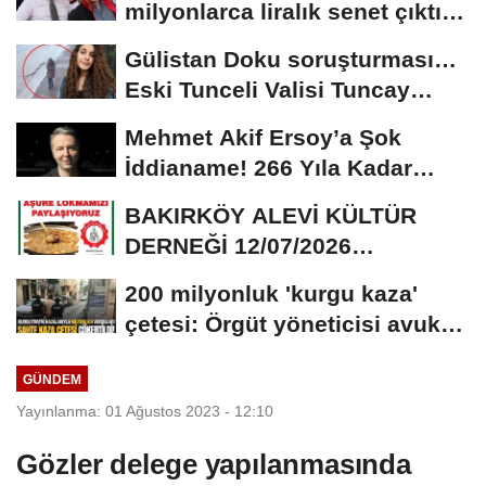
milyonlarca liralık senet çıktı:
‘Yalan üzerine...
Gülistan Doku soruşturması…
Eski Tunceli Valisi Tuncay
Sonel’in...
Mehmet Akif Ersoy’a Şok
İddianame! 266 Yıla Kadar
Hapis Talebi
BAKIRKÖY ALEVİ KÜLTÜR
DERNEĞİ 12/07/2026
TARİHİNDE AŞURE
200 milyonluk 'kurgu kaza'
DAVETİNE...
çetesi: Örgüt yöneticisi avukat
çıktı
GÜNDEM
Yayınlanma: 01 Ağustos 2023 - 12:10
Gözler delege yapılanmasında