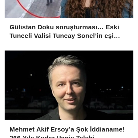
Gülistan Doku soruşturması… Eski
Tunceli Valisi Tuncay Sonel’in eşi
dahil 15 kişi gözaltına alındı
Mehmet Akif Ersoy’a Şok İddianame!
266 Yıla Kadar Hapis Talebi