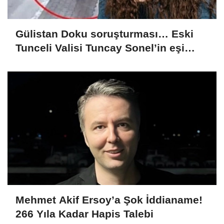
Gülistan Doku soruşturması… Eski
Tunceli Valisi Tuncay Sonel’in eşi
dahil 15 kişi gözaltına alındı
Mehmet Akif Ersoy’a Şok İddianame!
266 Yıla Kadar Hapis Talebi