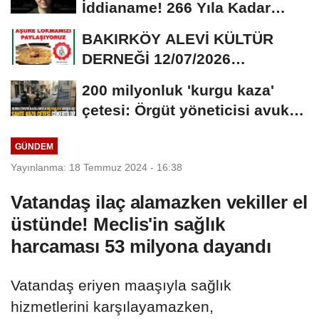
İddianame! 266 Yıla Kadar
Hapis Talebi
BAKIRKÖY ALEVİ KÜLTÜR
DERNEĞİ 12/07/2026
TARİHİNDE AŞURE
200 milyonluk 'kurgu kaza'
DAVETİNE...
çetesi: Örgüt yöneticisi avukat
çıktı
GÜNDEM
Yayınlanma: 18 Temmuz 2024 - 16:38
Vatandaş ilaç alamazken vekiller el
üstünde! Meclis'in sağlık
harcaması 53 milyona dayandı
Vatandaş eriyen maaşıyla sağlık
hizmetlerini karşılayamazken,