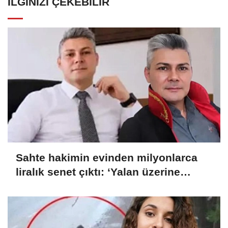
İLGINIZI ÇEKEBILIR
Sahte hakimin evinden milyonlarca
liralık senet çıktı: ‘Yalan üzerine
kurmuş olduğum bir hayatım var’