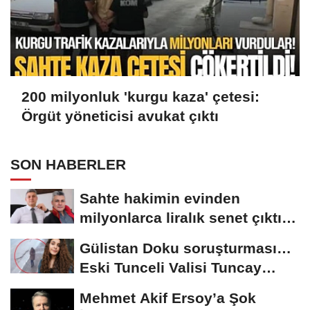
200 milyonluk 'kurgu kaza' çetesi:
Örgüt yöneticisi avukat çıktı
SON HABERLER
Sahte hakimin evinden
milyonlarca liralık senet çıktı:
‘Yalan üzerine...
Gülistan Doku soruşturması…
Eski Tunceli Valisi Tuncay
Sonel’in...
Mehmet Akif Ersoy’a Şok