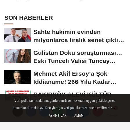
SON HABERLER
Sahte hakimin evinden
milyonlarca liralık senet çıktı:
‘Yalan üzerine...
Gülistan Doku soruşturması…
Eski Tunceli Valisi Tuncay
Sonel’in...
Mehmet Akif Ersoy’a Şok
İddianame! 266 Yıla Kadar
Hapis Talebi
BAKIRKÖY ALEVİ KÜLTÜR
Veri politikasındaki amaçlarla sınırlı ve mevzuata uygun şekilde çerez
DERNEĞİ 12/07/2026
konumlandırmaktayız. Detaylar için veri politikamızı inceleyebilirsiniz...
TARİHİNDE AŞURE
200 milyonluk 'kurgu kaza'
AYRINTILAR
TAMAM
Yorumlar
Yorumlar
DAVETİNE...
çetesi: Örgüt yöneticisi avukat