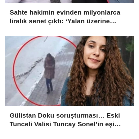
Sahte hakimin evinden milyonlarca
liralık senet çıktı: ‘Yalan üzerine
kurmuş olduğum bir hayatım var’
Gülistan Doku soruşturması… Eski
Tunceli Valisi Tuncay Sonel’in eşi
dahil 15 kişi gözaltına alındı