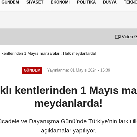
GÜNDEM
SIYASET
EKONOMI
POLITIKA
DÜNYA
TEKNO
izlilik İlkeleri
Video G
lı kentlerinden 1 Mayıs manzaraları: Halk meydanlarda!
Yayınlanma: 01 Mayıs 2024 - 15:39
GÜNDEM
rklı kentlerinden 1 Mayıs ma
meydanlarda!
Mücadele ve Dayanışma Günü’nde Türkiye'nin farklı ille
açıklamalar yapılıyor.