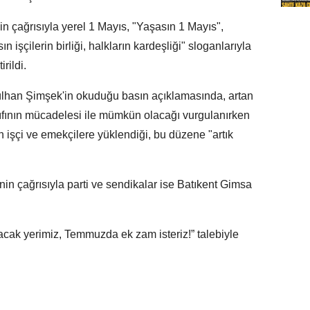
 çağrısıyla yerel 1 Mayıs, "Yaşasın 1 Mayıs",
 işçilerin birliği, halkların kardeşliği" sloganlarıyla
rildi.
lhan Şimşek'in okuduğu basın açıklamasında, artan
ınıfının mücadelesi ile mümkün olacağı vurgulanırken
ün işçi ve emekçilere yüklendiği, bu düzene "artık
n çağrısıyla parti ve sendikalar ise Batıkent Gimsa
acak yerimiz, Temmuzda ek zam isteriz!” talebiyle