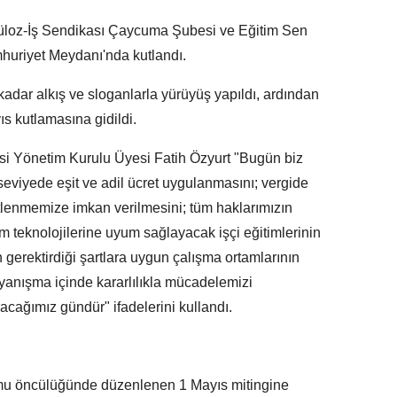
loz-İş Sendikası Çaycuma Şubesi ve Eğitim Sen
huriyet Meydanı'nda kutlandı.
kadar alkış ve sloganlarla yürüyüş yapıldı, ardından
s kutlamasına gidildi.
i Yönetim Kurulu Üyesi Fatih Özyurt "Bugün biz
seviyede eşit ve adil ücret uygulanmasını; vergide
tlenmemize imkan verilmesini; tüm haklarımızın
im teknolojilerine uyum sağlayacak işçi eğitimlerinin
n gerektirdiği şartlara uygun çalışma ortamlarının
ayanışma içinde kararlılıkla mücadelemizi
cağımız gündür" ifadelerini kullandı.
u öncülüğünde düzenlenen 1 Mayıs mitingine