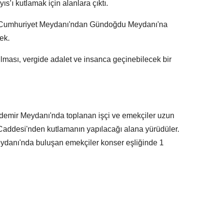
ıs’ı kutlamak için alanlara çıktı.
n Cumhuriyet Meydanı'ndan Gündoğdu Meydanı'na
ek.
ulması, vergide adalet ve insanca geçinebilecek bir
demir Meydanı'nda toplanan işçi ve emekçiler uzun
Caddesi'nden kutlamanın yapılacağı alana yürüdüler.
ydanı'nda buluşan emekçiler konser eşliğinde 1