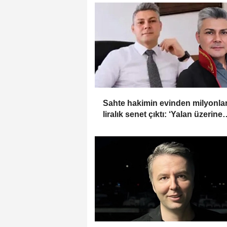
Sahte hakimin evinden milyonla
liralık senet çıktı: ‘Yalan üzerine
kurmuş olduğum bir hayatım var