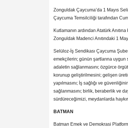
Zonguldak Çaycuma’da 1 Mayıs Selü
Çaycuma Temsilciliği tarafından Cum
Kutlamanın ardından Atatürk Anıtına 
Zonguldak Madenci Anıtındaki 1 Mayı
Selüloz-İş Sendikası Çaycuma Şubes
emekçilerin; günün şartlarına uygun 
adaletin sağlanmasını; özgürce örgü
korunup geliştirilmesini; gelişen üret
yapılmasını; İş sağlığı ve güvenliğini
sağlanmasını; birlik, beraberlik ve d
sürdüreceğimizi, meydanlarda haykıra
BATMAN
Batman Emek ve Demokrasi Platform