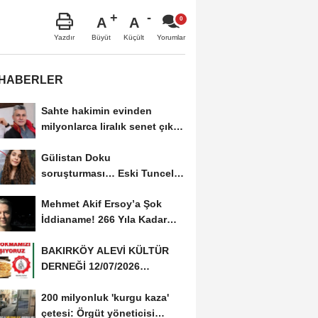
A
A
Büyüt
Küçült
Yazdır
Yorumlar
 HABERLER
Sahte hakimin evinden
milyonlarca liralık senet çıktı:
‘Yalan üzerine...
Gülistan Doku
soruşturması… Eski Tunceli
Valisi Tuncay Sonel’in...
Mehmet Akif Ersoy’a Şok
İddianame! 266 Yıla Kadar
Hapis Talebi
BAKIRKÖY ALEVİ KÜLTÜR
DERNEĞİ 12/07/2026
TARİHİNDE AŞURE
200 milyonluk 'kurgu kaza'
DAVETİNE...
çetesi: Örgüt yöneticisi