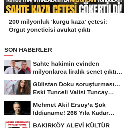
200 milyonluk 'kurgu kaza' çetesi:
Örgüt yöneticisi avukat çıktı
SON HABERLER
Sahte hakimin evinden
milyonlarca liralık senet çıktı:
‘Yalan üzerine...
Gülistan Doku soruşturması…
Eski Tunceli Valisi Tuncay
Sonel’in...
Mehmet Akif Ersoy’a Şok
İddianame! 266 Yıla Kadar
Hapis Talebi
BAKIRKÖY ALEVİ KÜLTÜR