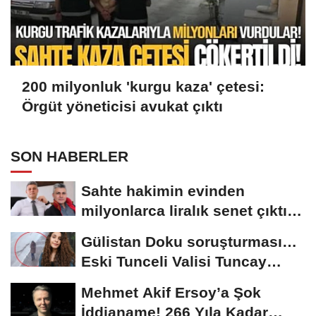
200 milyonluk 'kurgu kaza' çetesi:
Örgüt yöneticisi avukat çıktı
SON HABERLER
Sahte hakimin evinden
milyonlarca liralık senet çıktı:
‘Yalan üzerine...
Gülistan Doku soruşturması…
Eski Tunceli Valisi Tuncay
Sonel’in...
Mehmet Akif Ersoy’a Şok
İddianame! 266 Yıla Kadar