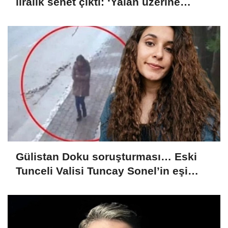
liralık senet çıktı: ‘Yalan üzerine
kurmuş olduğum bir hayatım var’
Gülistan Doku soruşturması… Eski
Tunceli Valisi Tuncay Sonel’in eşi
dahil 15 kişi gözaltına alındı