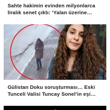
Sahte hakimin evinden milyonlarca
liralık senet çıktı: ‘Yalan üzerine
kurmuş olduğum bir hayatım var’
Gülistan Doku soruşturması… Eski
Tunceli Valisi Tuncay Sonel’in eşi
dahil 15 kişi gözaltına alındı