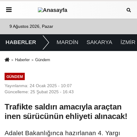
9 Ağustos 2026, Pazar
HABERLER
MARDİN
SAKARYA
İZMİR
Haberler
Gündem
GÜNDEM
Yayınlanma: 24 Ocak 2025 - 10:07
Güncelleme: 25 Şubat 2025 - 16:43
Trafikte saldırı amacıyla araçtan
inen sürücünün ehliyeti alınacak!
Adalet Bakanlığınca hazırlanan 4. Yargı