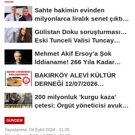
Sahte hakimin evinden
milyonlarca liralık senet çıktı:
‘Yalan üzerine...
Gülistan Doku soruşturması…
Eski Tunceli Valisi Tuncay
Sonel’in...
Mehmet Akif Ersoy’a Şok
İddianame! 266 Yıla Kadar
Hapis Talebi
BAKIRKÖY ALEVİ KÜLTÜR
DERNEĞİ 12/07/2026
TARİHİNDE AŞURE
200 milyonluk 'kurgu kaza'
DAVETİNE...
çetesi: Örgüt yöneticisi avukat
çıktı
GÜNDEM
Yayınlanma: 04 Eylül 2024 - 11:26