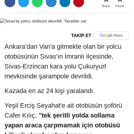
Büyüt
Küçült
TAKİP ET
Ankara’dan Van'a gitmekte olan bir yolcu
otobüsünün Sivas'ın İmranlı ilçesinde,
Sivas-Erzincan kara yolu Çukuryurt
mevkisinde şarampole devrildi.
Kazada en az 24 kişi yaralandı.
Yeşil Erciş Seyahat'e ait otobüsün şoförü
Cafer Kılıç,
"tek şeritli yolda sollama
yapan araca çarpmamak için otobüsü