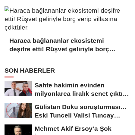
inceleme başlattı
Haraca bağlananlar ekosistemi
deşifre etti! Rüşvet geliriyle borç
verip villasına çöktüler.
SON HABERLER
Sahte hakimin evinden
milyonlarca liralık senet çıktı:
‘Yalan üzerine...
Gülistan Doku soruşturması…
Eski Tunceli Valisi Tuncay
Sonel’in...
Mehmet Akif Ersoy’a Şok