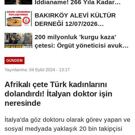
İddianame! 266 Yıla Kadar
Hapis Talebi
BAKIRKÖY ALEVİ KÜLTÜR
DERNEĞİ 12/07/2026
TARİHİNDE AŞURE
200 milyonluk 'kurgu kaza'
DAVETİNE...
çetesi: Örgüt yöneticisi avukat
çıktı
GÜNDEM
Yayınlanma: 04 Eylül 2024 - 13:17
Afrikalı çete Türk kadınlarını
dolandırdı! İtalyan doktor işin
neresinde
İtalya'da göz doktoru olarak görev yapan ve
sosyal medyada yaklaşık 20 bin takipçisi