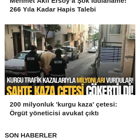
Mehmet Akif Ersoy’a Şok İddianame!
266 Yıla Kadar Hapis Talebi
200 milyonluk 'kurgu kaza' çetesi:
Örgüt yöneticisi avukat çıktı
SON HABERLER