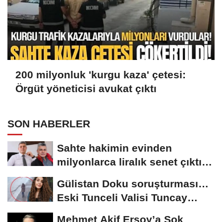
200 milyonluk 'kurgu kaza' çetesi:
Örgüt yöneticisi avukat çıktı
SON HABERLER
Sahte hakimin evinden
milyonlarca liralık senet çıktı:
‘Yalan üzerine...
Gülistan Doku soruşturması…
Eski Tunceli Valisi Tuncay
Sonel’in...
Mehmet Akif Ersoy’a Şok