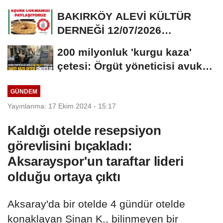
Hapis Talebi
BAKIRKÖY ALEVİ KÜLTÜR
DERNEĞİ 12/07/2026
TARİHİNDE AŞURE
200 milyonluk 'kurgu kaza'
DAVETİNE...
çetesi: Örgüt yöneticisi avukat
çıktı
GÜNDEM
Yayınlanma: 17 Ekim 2024 - 15:17
Kaldığı otelde resepsiyon
görevlisini bıçakladı:
Aksarayspor'un taraftar lideri
olduğu ortaya çıktı
Aksaray'da bir otelde 4 gündür otelde
konaklayan Sinan K., bilinmeyen bir