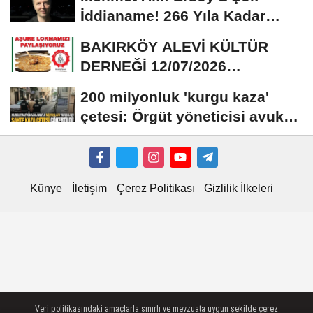
İddianame! 266 Yıla Kadar
Hapis Talebi
BAKIRKÖY ALEVİ KÜLTÜR
DERNEĞİ 12/07/2026
TARİHİNDE AŞURE
200 milyonluk 'kurgu kaza'
DAVETİNE...
çetesi: Örgüt yöneticisi avukat
çıktı
Künye
İletişim
Çerez Politikası
Gizlilik İlkeleri
Veri politikasındaki amaçlarla sınırlı ve mevzuata uygun şekilde çerez