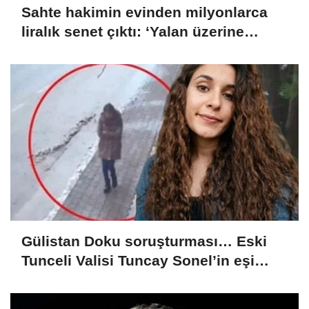
Sahte hakimin evinden milyonlarca
liralık senet çıktı: ‘Yalan üzerine
kurmuş olduğum bir hayatım var’
Gülistan Doku soruşturması… Eski
Tunceli Valisi Tuncay Sonel’in eşi
dahil 15 kişi gözaltına alındı