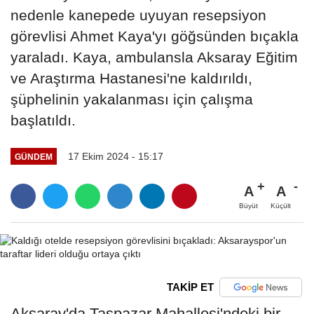
nedenle kanepede uyuyan resepsiyon
görevlisi Ahmet Kaya'yı göğsünden bıçakla
yaraladı. Kaya, ambulansla Aksaray Eğitim
ve Araştırma Hastanesi'ne kaldırıldı,
şüphelinin yakalanması için çalışma
başlatıldı.
17 Ekim 2024 - 15:17
GÜNDEM
A
A
Büyüt
Küçült
TAKİP ET
Aksaray'da Taşpazar Mahallesi'ndeki bir