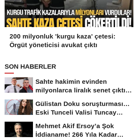
200 milyonluk 'kurgu kaza' çetesi:
Örgüt yöneticisi avukat çıktı
SON HABERLER
Sahte hakimin evinden
milyonlarca liralık senet çıktı:
‘Yalan üzerine...
Gülistan Doku soruşturması…
Eski Tunceli Valisi Tuncay
Sonel’in...
Mehmet Akif Ersoy’a Şok
İddianame! 266 Yıla Kadar