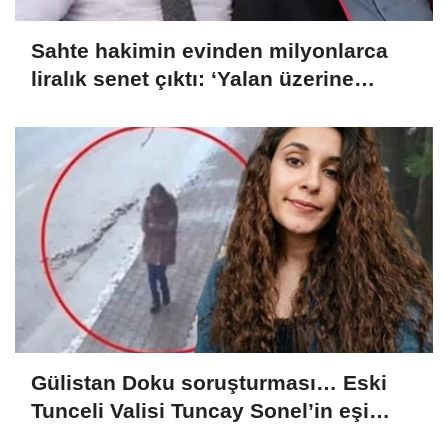
Sahte hakimin evinden milyonlarca
liralık senet çıktı: ‘Yalan üzerine
kurmuş olduğum bir hayatım var’
Gülistan Doku soruşturması… Eski
Tunceli Valisi Tuncay Sonel’in eşi
dahil 15 kişi gözaltına alındı