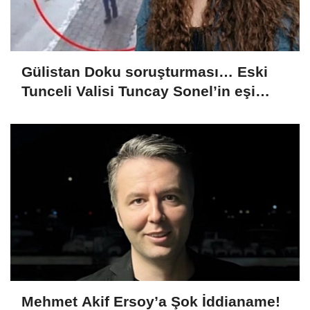
Gülistan Doku soruşturması… Eski
Tunceli Valisi Tuncay Sonel’in eşi
dahil 15 kişi gözaltına alındı
Mehmet Akif Ersoy’a Şok İddianame!