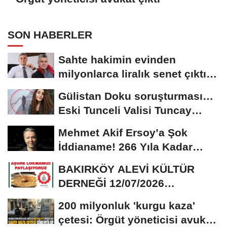
SON HABERLER
Sahte hakimin evinden
milyonlarca liralık senet çıktı:
‘Yalan üzerine...
Gülistan Doku soruşturması…
Eski Tunceli Valisi Tuncay
Sonel’in...
Mehmet Akif Ersoy’a Şok
İddianame! 266 Yıla Kadar
Hapis Talebi
BAKIRKÖY ALEVİ KÜLTÜR
DERNEĞİ 12/07/2026
TARİHİNDE AŞURE
200 milyonluk 'kurgu kaza'
DAVETİNE...
çetesi: Örgüt yöneticisi avukat