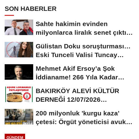
SON HABERLER
Sahte hakimin evinden
milyonlarca liralık senet çıktı:
‘Yalan üzerine...
Gülistan Doku soruşturması…
Eski Tunceli Valisi Tuncay
Sonel’in...
Mehmet Akif Ersoy’a Şok
İddianame! 266 Yıla Kadar
Hapis Talebi
BAKIRKÖY ALEVİ KÜLTÜR
DERNEĞİ 12/07/2026
TARİHİNDE AŞURE
200 milyonluk 'kurgu kaza'
DAVETİNE...
çetesi: Örgüt yöneticisi avukat
çıktı
GÜNDEM