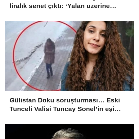
liralık senet çıktı: ‘Yalan üzerine
kurmuş olduğum bir hayatım var’
Gülistan Doku soruşturması… Eski
Tunceli Valisi Tuncay Sonel’in eşi
dahil 15 kişi gözaltına alındı