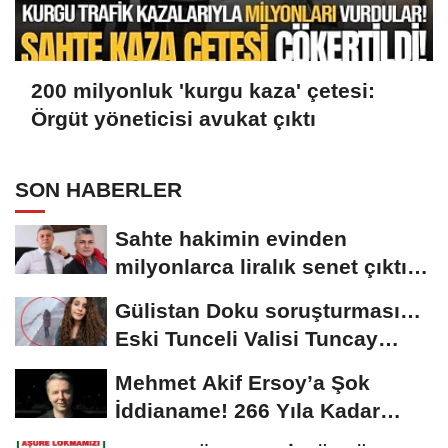
200 milyonluk 'kurgu kaza' çetesi:
Örgüt yöneticisi avukat çıktı
SON HABERLER
Sahte hakimin evinden
milyonlarca liralık senet çıktı:
‘Yalan üzerine...
Gülistan Doku soruşturması…
Eski Tunceli Valisi Tuncay
Sonel’in...
Mehmet Akif Ersoy’a Şok
İddianame! 266 Yıla Kadar
Hapis Talebi