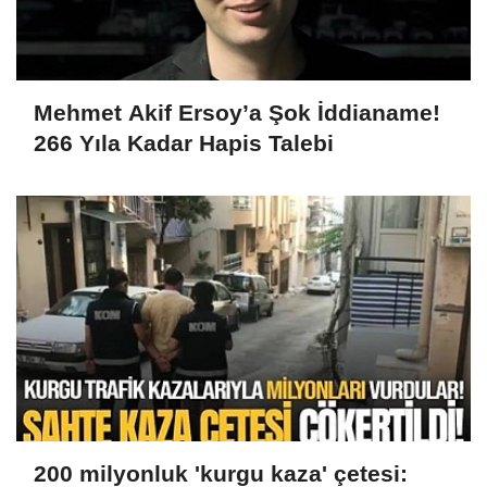
Mehmet Akif Ersoy’a Şok İddianame!
266 Yıla Kadar Hapis Talebi
200 milyonluk 'kurgu kaza' çetesi: