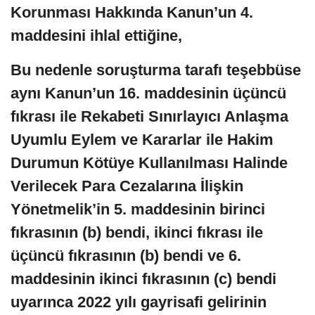
Korunması Hakkında Kanun’un 4.
maddesini ihlal ettiğine,
Bu nedenle soruşturma tarafı teşebbüse
aynı Kanun’un 16. maddesinin üçüncü
fıkrası ile Rekabeti Sınırlayıcı Anlaşma
Uyumlu Eylem ve Kararlar ile Hakim
Durumun Kötüye Kullanılması Halinde
Verilecek Para Cezalarına İlişkin
Yönetmelik’in 5. maddesinin birinci
fıkrasının (b) bendi, ikinci fıkrası ile
üçüncü fıkrasının (b) bendi ve 6.
maddesinin ikinci fıkrasının (c) bendi
uyarınca 2022 yılı gayrisafi gelirinin