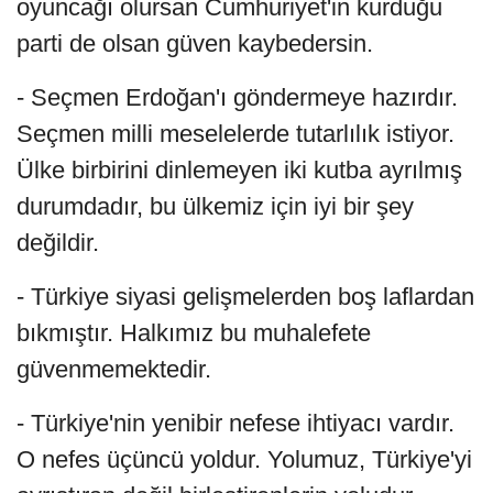
oyuncağı olursan Cumhuriyet'in kurduğu
parti de olsan güven kaybedersin.
- Seçmen Erdoğan'ı göndermeye hazırdır.
Seçmen milli meselelerde tutarlılık istiyor.
Ülke birbirini dinlemeyen iki kutba ayrılmış
durumdadır, bu ülkemiz için iyi bir şey
değildir.
- Türkiye siyasi gelişmelerden boş laflardan
bıkmıştır. Halkımız bu muhalefete
güvenmemektedir.
- Türkiye'nin yenibir nefese ihtiyacı vardır.
O nefes üçüncü yoldur. Yolumuz, Türkiye'yi