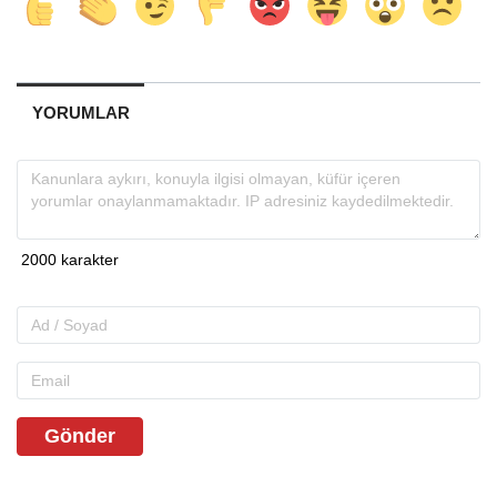
YORUMLAR
Gönder