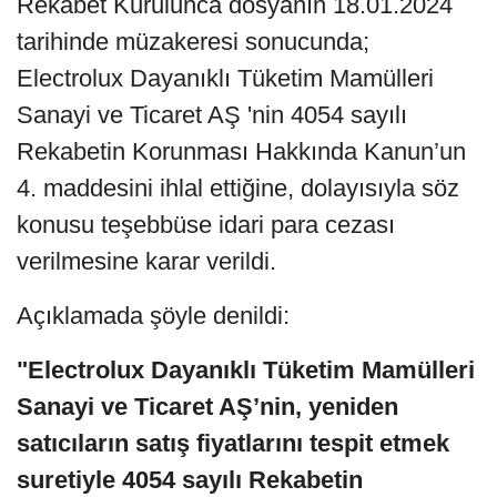
Rekabet Kurulunca dosyanın 18.01.2024
tarihinde müzakeresi sonucunda;
Electrolux Dayanıklı Tüketim Mamülleri
Sanayi ve Ticaret AŞ 'nin 4054 sayılı
Rekabetin Korunması Hakkında Kanun’un
4. maddesini ihlal ettiğine, dolayısıyla söz
konusu teşebbüse idari para cezası
verilmesine karar verildi.
Açıklamada şöyle denildi:
"Electrolux Dayanıklı Tüketim Mamülleri
Sanayi ve Ticaret AŞ’nin, yeniden
satıcıların satış fiyatlarını tespit etmek
suretiyle 4054 sayılı Rekabetin