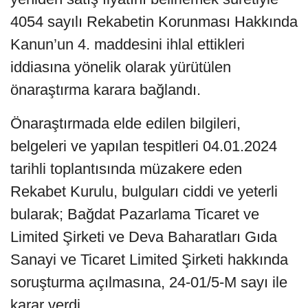
4054 sayılı Rekabetin Korunması Hakkında
Kanun’un 4. maddesini ihlal ettikleri
iddiasına yönelik olarak yürütülen
önaraştırma karara bağlandı.
Önaraştırmada elde edilen bilgileri,
belgeleri ve yapılan tespitleri 04.01.2024
tarihli toplantısında müzakere eden
Rekabet Kurulu, bulguları ciddi ve yeterli
bularak; Bağdat Pazarlama Ticaret ve
Limited Şirketi ve Deva Baharatları Gıda
Sanayi ve Ticaret Limited Şirketi hakkında
soruşturma açılmasına, 24-01/5-M sayı ile
karar verdi.