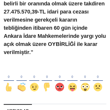
belirli bir oranında olmak üzere takdiren
27.475.570,39-TL idari para cezası
verilmesine gerekçeli kararın
tebliğinden itibaren 60 gün içinde
Ankara İdare Mahkemelerinde yargı yolu
açık olmak üzere OYBİRLİĞİ ile karar
verilmiştir."