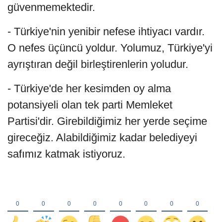
güvenmemektedir.
- Türkiye'nin yenibir nefese ihtiyacı vardır.
O nefes üçüncü yoldur. Yolumuz, Türkiye'yi
ayrıştıran değil birleştirenlerin yoludur.
- Türkiye'de her kesimden oy alma
potansiyeli olan tek parti Memleket
Partisi'dir. Girebildiğimiz her yerde seçime
gireceğiz. Alabildiğimiz kadar belediyeyi
safımız katmak istiyoruz.