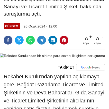
Sanayi ve Ticaret Limited Şirketi hakkında
soruşturma açtı.
26 Ocak 2024 - 12:00
GÜNDEM
A
A
Büyüt
Küçült
TAKİP ET
Rekabet Kurulu'ndan yapılan açıklamaya
göre, Bağdat Pazarlama Ticaret ve Limited
Şirketinin ve Deva Baharatları Gıda Sanayi
ve Ticaret Limited Şirketinin alıcılarının
yeniden satış fiyatını belirlemek suretiyle