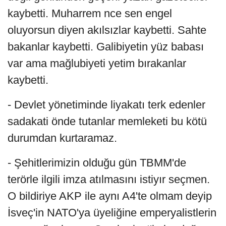
kaybetti. Muharrem nce sen engel
oluyorsun diyen akılsızlar kaybetti. Sahte
bakanlar kaybetti. Galibiyetin yüz babası
var ama mağlubiyeti yetim bırakanlar
kaybetti.
- Devlet yönetiminde liyakatı terk edenler
sadakati önde tutanlar memleketi bu kötü
durumdan kurtaramaz.
- Şehitlerimizin olduğu gün TBMM'de
terörle ilgili imza atılmasını istiyır seçmen.
O bildiriye AKP ile aynı A4'te olmam deyip
İsveç'in NATO'ya üyeliğine emperyalistlerin