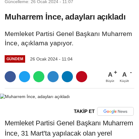
Güncelleme: 26 Ocak 2024 - 11:07
Muharrem İnce, adayları açıkladı
Memleket Partisi Genel Başkanı Muharrem
İnce, açıklama yapıyor.
26 Ocak 2024 - 11:04
GÜNDEM
A
A
Büyüt
Küçült
TAKİP ET
Memleket Partisi Genel Başkanı Muharrem
İnce, 31 Mart'ta yapılacak olan yerel