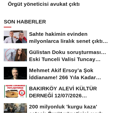
Örgüt yöneticisi avukat çıktı
SON HABERLER
Sahte hakimin evinden
milyonlarca liralık senet çıktı:
‘Yalan üzerine...
Gülistan Doku soruşturması…
Eski Tunceli Valisi Tuncay
Sonel’in...
Mehmet Akif Ersoy’a Şok
İddianame! 266 Yıla Kadar
Hapis Talebi
BAKIRKÖY ALEVİ KÜLTÜR
DERNEĞİ 12/07/2026
TARİHİNDE AŞURE
200 milyonluk 'kurgu kaza'
DAVETİNE...