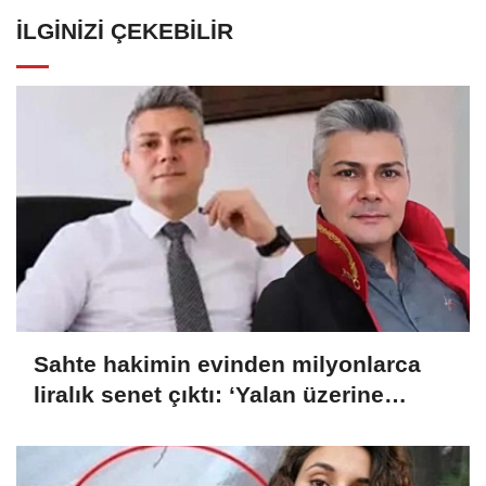
İLGINIZI ÇEKEBILIR
Sahte hakimin evinden milyonlarca
liralık senet çıktı: ‘Yalan üzerine
kurmuş olduğum bir hayatım var’