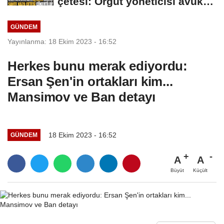
çetesi: Örgüt yöneticisi avukat
çıktı
GÜNDEM
Yayınlanma: 18 Ekim 2023 - 16:52
Herkes bunu merak ediyordu:
Ersan Şen'in ortakları kim...
Mansimov ve Ban detayı
18 Ekim 2023 - 16:52
GÜNDEM
A
A
Büyüt
Küçült