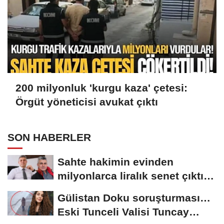
200 milyonluk 'kurgu kaza' çetesi:
Örgüt yöneticisi avukat çıktı
SON HABERLER
Sahte hakimin evinden
milyonlarca liralık senet çıktı:
‘Yalan üzerine...
Gülistan Doku soruşturması…
Eski Tunceli Valisi Tuncay