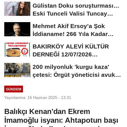
‘Yalan üzerine...
Gülistan Doku soruşturması…
Eski Tunceli Valisi Tuncay
Sonel’in...
Mehmet Akif Ersoy’a Şok
İddianame! 266 Yıla Kadar
Hapis Talebi
BAKIRKÖY ALEVİ KÜLTÜR
DERNEĞİ 12/07/2026
TARİHİNDE AŞURE
200 milyonluk 'kurgu kaza'
DAVETİNE...
çetesi: Örgüt yöneticisi avukat
çıktı
GÜNDEM
Yayınlanma: 16 Haziran 2025 - 13:31
Balıkçı Kenan'dan Ekrem
İmamoğlu isyanı: Ahtapotun başı