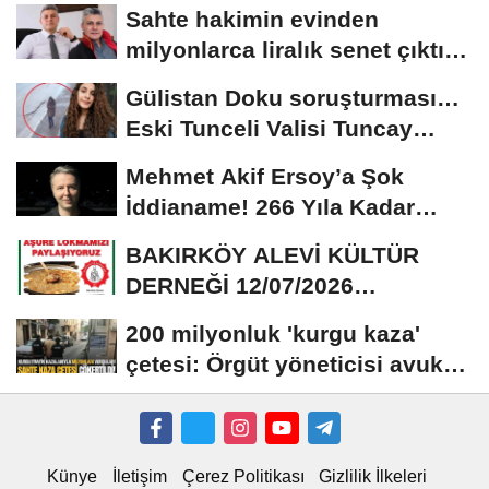
Sahte hakimin evinden
milyonlarca liralık senet çıktı:
‘Yalan üzerine...
Gülistan Doku soruşturması…
Eski Tunceli Valisi Tuncay
Sonel’in...
Mehmet Akif Ersoy’a Şok
İddianame! 266 Yıla Kadar
Hapis Talebi
BAKIRKÖY ALEVİ KÜLTÜR
DERNEĞİ 12/07/2026
TARİHİNDE AŞURE
200 milyonluk 'kurgu kaza'
DAVETİNE...
çetesi: Örgüt yöneticisi avukat
çıktı
Künye
İletişim
Çerez Politikası
Gizlilik İlkeleri