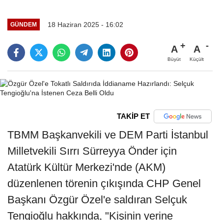
18 Haziran 2025 - 16:02
GÜNDEM
A
A
Büyüt
Küçült
TAKİP ET
TBMM Başkanvekili ve DEM Parti İstanbul
Milletvekili Sırrı Sürreyya Önder için
Atatürk Kültür Merkezi'nde (AKM)
düzenlenen törenin çıkışında CHP Genel
Başkanı Özgür Özel'e saldıran Selçuk
Tengioğlu hakkında, "Kişinin yerine