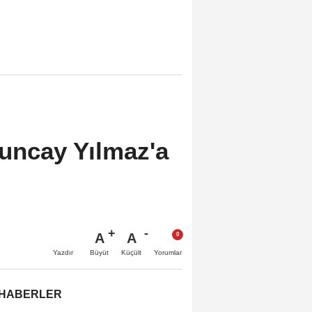
Tuncay Yılmaz'a
A
A
Büyüt
Küçült
Yazdır
Yorumlar
 HABERLER