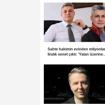
Sahte hakimin evinden milyonla
liralık senet çıktı: ‘Yalan üzerine
kurmuş olduğum bir hayatım var