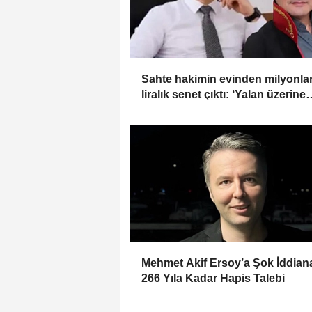
Sahte hakimin evinden milyonla
liralık senet çıktı: ‘Yalan üzerine
kurmuş olduğum bir hayatım var
Mehmet Akif Ersoy’a Şok İddia
266 Yıla Kadar Hapis Talebi