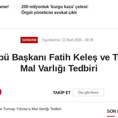
name!
200 milyonluk 'kurgu kaza' çetesi:
Örgüt yöneticisi avukat çıktı
Yayınlanma: 11 Mart 2025 - 09:38
GÜNDEM
ü Başkanı Fatih Keleş ve 
Mal Varlığı Tedbiri
TAKİP ET
SON