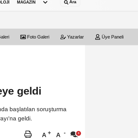
Ara
LOJI
MAGAZIN
aleri
Foto Galeri
Yazarlar
Üye Paneli
eye geldi
nda başlatılan soruşturma
yı'na geldi.
A
A