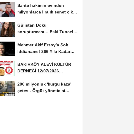
Sahte hakimin evinden
milyonlarca liralık senet çıktı:
‘Yalan üzerine...
Gülistan Doku
soruşturması… Eski Tunceli
Valisi Tuncay Sonel’in...
Mehmet Akif Ersoy’a Şok
İddianame! 266 Yıla Kadar
Hapis Talebi
BAKIRKÖY ALEVİ KÜLTÜR
DERNEĞİ 12/07/2026
TARİHİNDE AŞURE
200 milyonluk 'kurgu kaza'
DAVETİNE...
çetesi: Örgüt yöneticisi
avukat çıktı