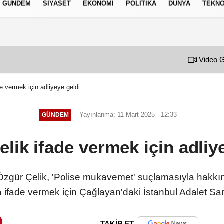
GÜNDEM
SIYASET
EKONOMI
POLITIKA
DÜNYA
TEKNO
izlilik İlkeleri
Video G
e vermek için adliyeye geldi
Yayınlanma: 11 Mart 2025 - 12:33
GÜNDEM
lik ifade vermek için adliy
Özgür Çelik, 'Polise mukavemet' suçlamasıyla hakkı
ifade vermek için Çağlayan'daki İstanbul Adalet Sara
TAKİP ET