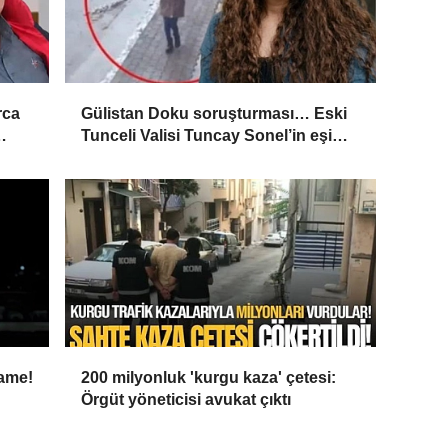
rca
Gülistan Doku soruşturması… Eski
Tunceli Valisi Tuncay Sonel’in eşi
’
dahil 15 kişi gözaltına alındı
name!
200 milyonluk 'kurgu kaza' çetesi:
Örgüt yöneticisi avukat çıktı