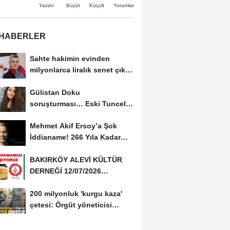
Büyüt
Küçült
Yazdır
Yorumlar
 HABERLER
Sahte hakimin evinden
milyonlarca liralık senet çıktı:
‘Yalan üzerine...
Gülistan Doku
soruşturması… Eski Tunceli
Valisi Tuncay Sonel’in...
Mehmet Akif Ersoy’a Şok
İddianame! 266 Yıla Kadar
Hapis Talebi
BAKIRKÖY ALEVİ KÜLTÜR
DERNEĞİ 12/07/2026
TARİHİNDE AŞURE
200 milyonluk 'kurgu kaza'
DAVETİNE...
çetesi: Örgüt yöneticisi
avukat çıktı