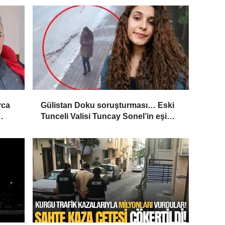
rca
Gülistan Doku soruşturması… Eski
Tunceli Valisi Tuncay Sonel’in eşi
’
dahil 15 kişi gözaltına alındı