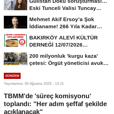
Gülistan Doku soruşturması…
Eski Tunceli Valisi Tuncay
Sonel’in...
Mehmet Akif Ersoy’a Şok
İddianame! 266 Yıla Kadar
Hapis Talebi
BAKIRKÖY ALEVİ KÜLTÜR
DERNEĞİ 12/07/2026
TARİHİNDE AŞURE
200 milyonluk 'kurgu kaza'
DAVETİNE...
çetesi: Örgüt yöneticisi avukat
çıktı
GÜNDEM
Yayınlanma: 05 Ağustos 2025 - 13:11
TBMM'de 'süreç komisyonu'
toplandı: "Her adım şeffaf şekilde
açıklanacak"