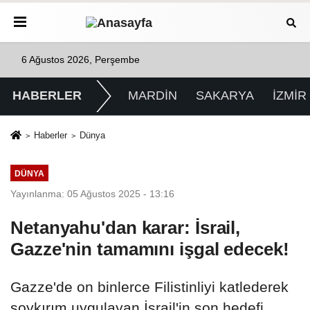
6 Ağustos 2026, Perşembe
HABERLER
MARDİN
SAKARYA
İZMİR
Haberler
Dünya
DÜNYA
Yayınlanma: 05 Ağustos 2025 - 13:16
Netanyahu'dan karar: İsrail,
Gazze'nin tamamını işgal edecek!
Gazze'de on binlerce Filistinliyi katlederek
soykırım uygulayan İsrail'in son hedefi