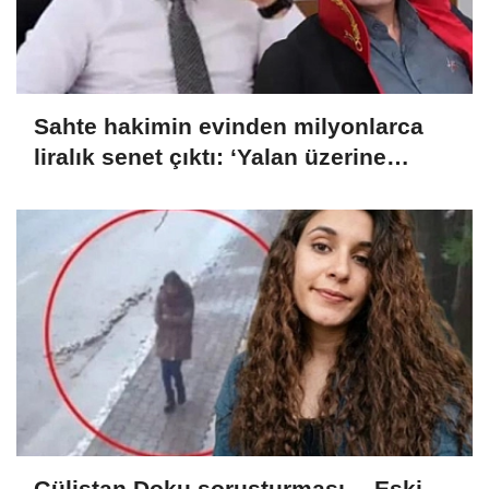
Sahte hakimin evinden milyonlarca
liralık senet çıktı: ‘Yalan üzerine
kurmuş olduğum bir hayatım var’
Gülistan Doku soruşturması… Eski