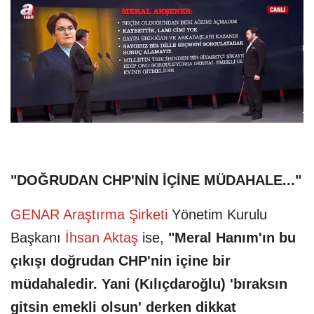
"DOĞRUDAN CHP'NİN İÇİNE MÜDAHALE..."
GENAR Araştırma Şirketi
Yönetim Kurulu
Başkanı
İhsan Aktaş
ise,
"Meral Hanım'ın bu
çıkışı doğrudan CHP'nin içine bir
müdahaledir. Yani (Kılıçdaroğlu) 'bıraksın
gitsin emekli olsun' derken dikkat