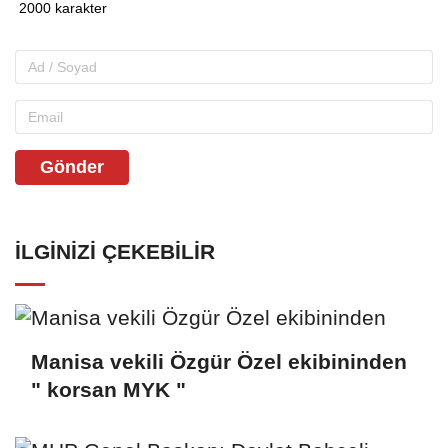
Gönder
İLGINIZI ÇEKEBILIR
Manisa vekili Özgür Özel ekibininden
" korsan MYK "