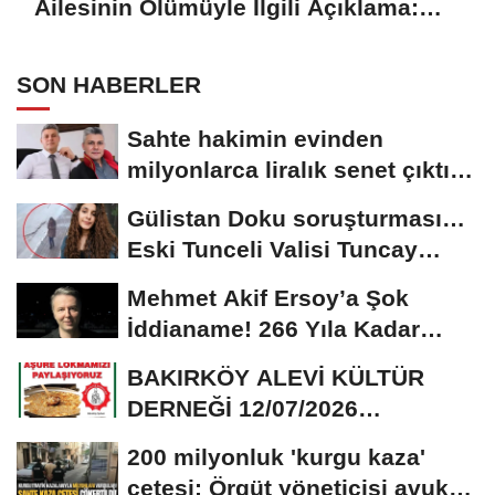
Ailesinin Ölümüyle İlgili Açıklama:
İhmali Olanın Gözünün Yaşına
Bakılmayacak
SON HABERLER
Sahte hakimin evinden
milyonlarca liralık senet çıktı:
‘Yalan üzerine...
Gülistan Doku soruşturması…
Eski Tunceli Valisi Tuncay
Sonel’in...
Mehmet Akif Ersoy’a Şok
İddianame! 266 Yıla Kadar
Hapis Talebi
BAKIRKÖY ALEVİ KÜLTÜR
DERNEĞİ 12/07/2026
TARİHİNDE AŞURE
200 milyonluk 'kurgu kaza'
DAVETİNE...
çetesi: Örgüt yöneticisi avukat