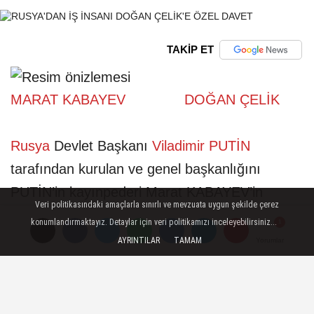
TAKİP ET
MARAT KABAYEV
DOĞAN ÇELİK
Rusya
Devlet Başkanı
Viladimir PUTİN
tarafından kurulan ve genel başkanlığını
PUTİN’in kayınpederi Marat KABAYEV’in
Veri politikasındaki amaçlarla sınırlı ve mevzuata uygun şekilde çerez
yaptığı
ULUSLARARASI İSLAM İŞBİRLİĞİ
konumlandırmaktayız. Detaylar için veri politikamızı inceleyebilirsiniz...
TEŞKİLATI
‘nın istişare vr zirve toplantısına
AYRINTILAR
TAMAM
Yorumlar
Yorumlar
Türkiye’den İşadamı ve
Büyük Avrasya Holding
Yönetim Kurulu Başkanı
Doğan ÇELİK
, genel
başkan KABAYEV tarafından onur konuğu