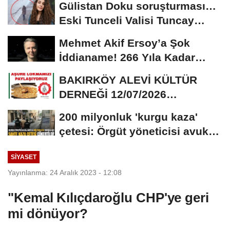
Gülistan Doku soruşturması…
Eski Tunceli Valisi Tuncay
Sonel’in...
Mehmet Akif Ersoy’a Şok
İddianame! 266 Yıla Kadar
Hapis Talebi
BAKIRKÖY ALEVİ KÜLTÜR
DERNEĞİ 12/07/2026
TARİHİNDE AŞURE
200 milyonluk 'kurgu kaza'
DAVETİNE...
çetesi: Örgüt yöneticisi avukat
çıktı
SIYASET
Yayınlanma: 24 Aralık 2023 - 12:08
"Kemal Kılıçdaroğlu CHP'ye geri
mi dönüyor?