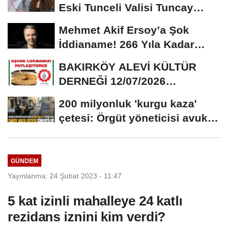
Eski Tunceli Valisi Tuncay
Sonel’in...
Mehmet Akif Ersoy’a Şok
İddianame! 266 Yıla Kadar
Hapis Talebi
BAKIRKÖY ALEVİ KÜLTÜR
DERNEĞİ 12/07/2026
TARİHİNDE AŞURE
200 milyonluk 'kurgu kaza'
DAVETİNE...
çetesi: Örgüt yöneticisi avukat
çıktı
GÜNDEM
Yayınlanma: 24 Şubat 2023 - 11:47
5 kat izinli mahalleye 24 katlı
rezidans iznini kim verdi?