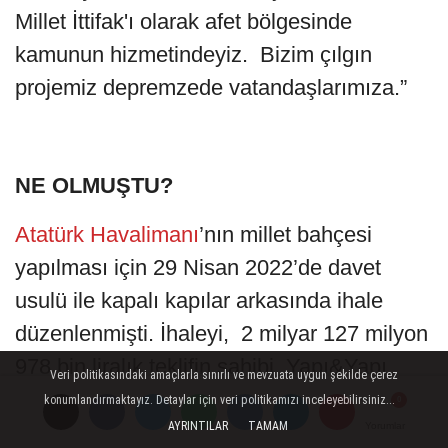
Millet İttifak'ı olarak afet bölgesinde
kamunun hizmetindeyiz. Bizim çılgın
projemiz depremzede vatandaşlarımıza.”
NE OLMUŞTU?
Atatürk Havalimanı
’nın millet bahçesi
yapılması için 29 Nisan 2022’de davet
usulü ile kapalı kapılar arkasında ihale
düzenlenmişti. İhaleyi, 2 milyar 127 milyon
978 bin liralık teklifin sahibi Yapı&Yapı
Veri politikasındaki amaçlarla sınırlı ve mevzuata uygun şekilde çerez
şirketi almıştı.
konumlandırmaktayız. Detaylar için veri politikamızı inceleyebilirsiniz...
AYRINTILAR
TAMAM
Yorumlar
Yorumlar
Yorumlar