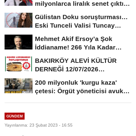
milyonlarca liralık senet çıktı:
‘Yalan üzerine...
Gülistan Doku soruşturması…
Eski Tunceli Valisi Tuncay
Sonel’in...
Mehmet Akif Ersoy’a Şok
İddianame! 266 Yıla Kadar
Hapis Talebi
BAKIRKÖY ALEVİ KÜLTÜR
DERNEĞİ 12/07/2026
TARİHİNDE AŞURE
200 milyonluk 'kurgu kaza'
DAVETİNE...
çetesi: Örgüt yöneticisi avukat
çıktı
GÜNDEM
Yayınlanma: 23 Şubat 2023 - 16:55