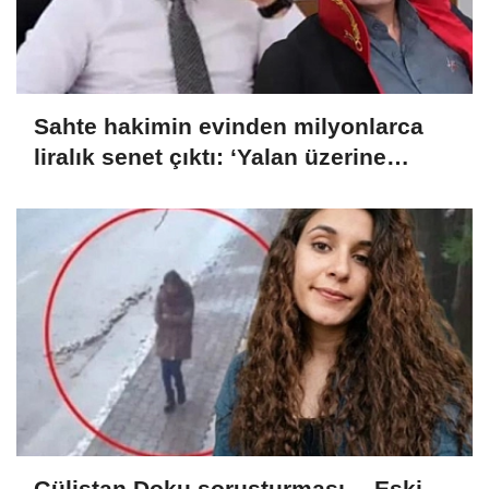
Sahte hakimin evinden milyonlarca
liralık senet çıktı: ‘Yalan üzerine
kurmuş olduğum bir hayatım var’
Gülistan Doku soruşturması… Eski