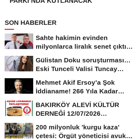
PARKI’NDA KUTLANACAK
SON HABERLER
Sahte hakimin evinden
milyonlarca liralık senet çıktı:
‘Yalan üzerine...
Gülistan Doku soruşturması…
Eski Tunceli Valisi Tuncay
Sonel’in...
Mehmet Akif Ersoy’a Şok
İddianame! 266 Yıla Kadar
Hapis Talebi
BAKIRKÖY ALEVİ KÜLTÜR
DERNEĞİ 12/07/2026
TARİHİNDE AŞURE
200 milyonluk 'kurgu kaza'
DAVETİNE...
çetesi: Örgüt yöneticisi avukat