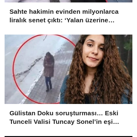
Sahte hakimin evinden milyonlarca
liralık senet çıktı: ‘Yalan üzerine
kurmuş olduğum bir hayatım var’
Gülistan Doku soruşturması… Eski
Tunceli Valisi Tuncay Sonel’in eşi
dahil 15 kişi gözaltına alındı