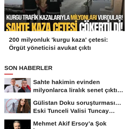
200 milyonluk 'kurgu kaza' çetesi:
Örgüt yöneticisi avukat çıktı
SON HABERLER
Sahte hakimin evinden
milyonlarca liralık senet çıktı:
‘Yalan üzerine...
Gülistan Doku soruşturması…
Eski Tunceli Valisi Tuncay
Sonel’in...
Mehmet Akif Ersoy’a Şok