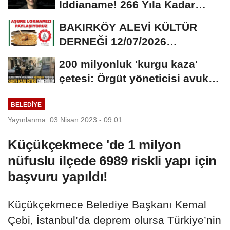
İddianame! 266 Yıla Kadar
Hapis Talebi
BAKIRKÖY ALEVİ KÜLTÜR
DERNEĞİ 12/07/2026
TARİHİNDE AŞURE
200 milyonluk 'kurgu kaza'
DAVETİNE...
çetesi: Örgüt yöneticisi avukat
çıktı
BELEDIYE
Yayınlanma: 03 Nisan 2023 - 09:01
Küçükçekmece 'de 1 milyon
nüfuslu ilçede 6989 riskli yapı için
başvuru yapıldı!
Küçükçekmece Belediye Başkanı Kemal
Çebi, İstanbul’da deprem olursa Türkiye’nin