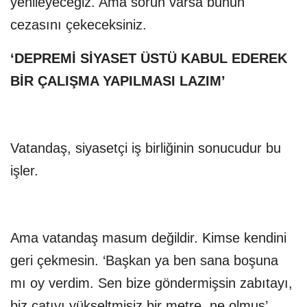
yenileyeceğiz. Ama sorun varsa bunun
cezasını çekeceksiniz.
‘DEPREMİ SİYASET ÜSTÜ KABUL EDEREK
BİR ÇALIŞMA YAPILMASI LAZIM’
Vatandaş, siyasetçi iş birliğinin sonucudur bu
işler.
Ama vatandaş masum değildir. Kimse kendini
geri çekmesin. ‘Başkan ya ben sana boşuna
mı oy verdim. Sen bize göndermişsin zabıtayı,
biz çatıyı yükseltmişiz bir metre, ne olmuş’