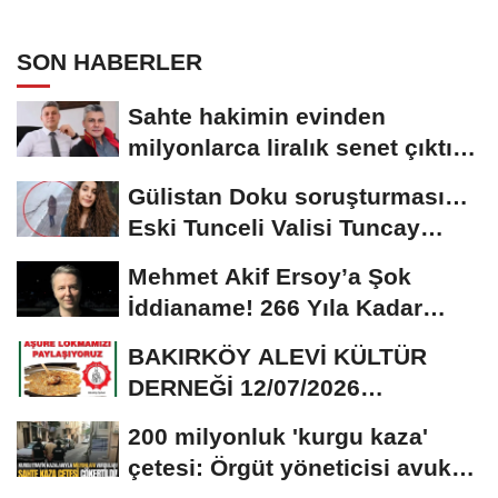
SON HABERLER
Sahte hakimin evinden
milyonlarca liralık senet çıktı:
‘Yalan üzerine...
Gülistan Doku soruşturması…
Eski Tunceli Valisi Tuncay
Sonel’in...
Mehmet Akif Ersoy’a Şok
İddianame! 266 Yıla Kadar
Hapis Talebi
BAKIRKÖY ALEVİ KÜLTÜR
DERNEĞİ 12/07/2026
TARİHİNDE AŞURE
200 milyonluk 'kurgu kaza'
DAVETİNE...
çetesi: Örgüt yöneticisi avukat