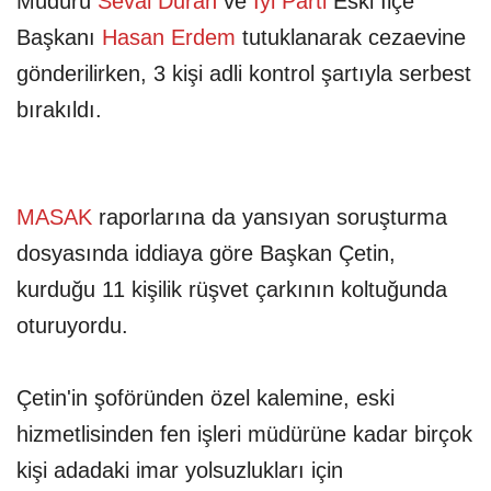
Müdürü
Seval Duran
ve
İyi Parti
Eski İlçe
Başkanı
Hasan Erdem
tutuklanarak cezaevine
gönderilirken, 3 kişi adli kontrol şartıyla serbest
bırakıldı.
MASAK
raporlarına da yansıyan soruşturma
dosyasında iddiaya göre Başkan Çetin,
kurduğu 11 kişilik rüşvet çarkının koltuğunda
oturuyordu.
Çetin'in şoföründen özel kalemine, eski
hizmetlisinden fen işleri müdürüne kadar birçok
kişi adadaki imar yolsuzlukları için