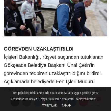
GÖREVDEN UZAKLAŞTIRILDI
İçişleri Bakanlığı, rüşvet suçundan tutuklanan
Gökçeada Belediye Başkanı Ünal Çetin'in
görevinden tedbiren uzaklaştırıldığını bildirdi.
Açıklamada belediyede Fen İşleri Müdürü
olarak görev yapan ve tutuklanan mimar Seval
Veri politikasındaki amaçlarla sınırlı ve mevzuata uygun şekilde çerez
Duran'ın da görevden uzaklaştırıldığı belirtildi.
konumlandırmaktayız. Detaylar için veri politikamızı inceleyebilirsiniz...
AYRINTILAR
TAMAM
Yorumlar
Yorumlar