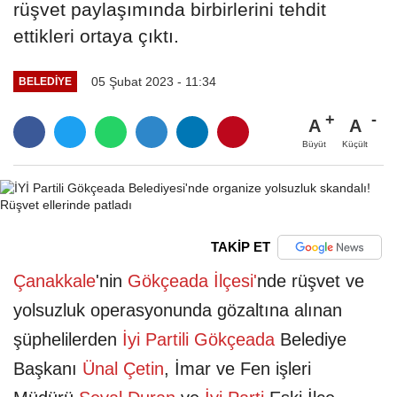
rüşvet paylaşımında birbirlerini tehdit
ettikleri ortaya çıktı.
05 Şubat 2023 - 11:34
BELEDIYE
A
A
Büyüt
Küçült
TAKİP ET
Çanakkale
'nin
Gökçeada İlçesi
'
nde rüşvet ve
yolsuzluk operasyonunda gözaltına alınan
şüphelilerden
İyi Partili
Gökçeada
Belediye
Başkanı
Ünal Çetin
, İmar ve Fen işleri