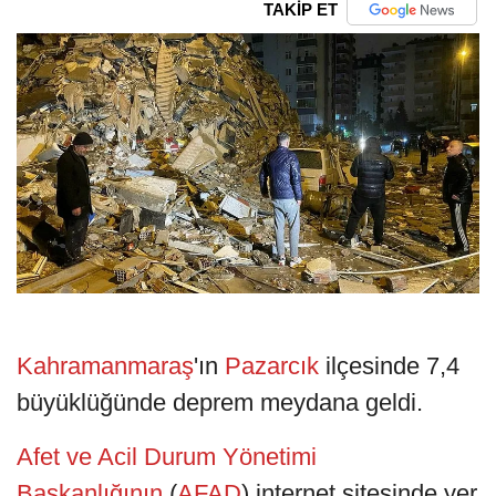
TAKİP ET
Kahramanmaraş
'ın
Pazarcık
ilçesinde 7,4
büyüklüğünde deprem meydana geldi.
Afet ve Acil Durum Yönetimi
Başkanlığının
(
AFAD
) internet sitesinde yer