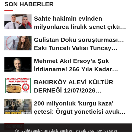
SON HABERLER
Sahte hakimin evinden
milyonlarca liralık senet çıktı:
‘Yalan üzerine...
Gülistan Doku soruşturması…
Eski Tunceli Valisi Tuncay
Sonel’in...
Mehmet Akif Ersoy’a Şok
İddianame! 266 Yıla Kadar
Hapis Talebi
BAKIRKÖY ALEVİ KÜLTÜR
DERNEĞİ 12/07/2026
TARİHİNDE AŞURE
200 milyonluk 'kurgu kaza'
DAVETİNE...
çetesi: Örgüt yöneticisi avukat
çıktı
GÜNDEM
Veri politikasındaki amaçlarla sınırlı ve mevzuata uygun şekilde çerez