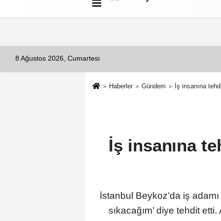
Künye
İletişim
Çerez Politikası
G
8 Ağustos 2026, Cumartesi
Haberler
Gündem
İş insanına tehd
İş insanına t
İstanbul Beykoz’da iş adamı İ
sıkacağım’ diye tehdit etti