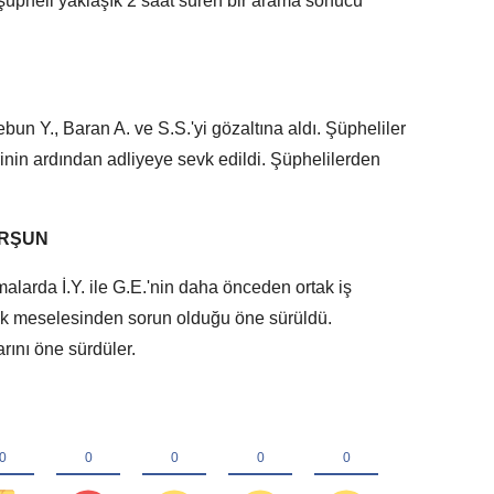
üpheli yaklaşık 2 saat süren bir arama sonucu
bun Y., Baran A. ve S.S.'yi gözaltına aldı. Şüpheliler
nin ardından adliyeye sevk edildi. Şüphelilerden
URŞUN
malarda İ.Y. ile G.E.'nin daha önceden ortak iş
ecek meselesinden sorun olduğu öne sürüldü.
rını öne sürdüler.