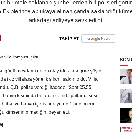
p bir otele saklanan şüphelilerden biri polisleri gör
 Ekiplerince ablukaya alınan çatıda saklandığı küm
arkadaşı adliyeye sevk edildi.
TAKİP ET
SON
t günü meydana gelen olay iddialara göre şöyle
 ikiz villalara yönelik silahlı saldırı oldu. Villa
undu. Ç.B. polise verdiği ifadede; 'Saat 05.55
deki banyo kısmında bulunan camda patlama sesi
ahribat ve banyo içerisinde yerde 1 adet mermi
u kimsenin olmadığını beyan etti.
M