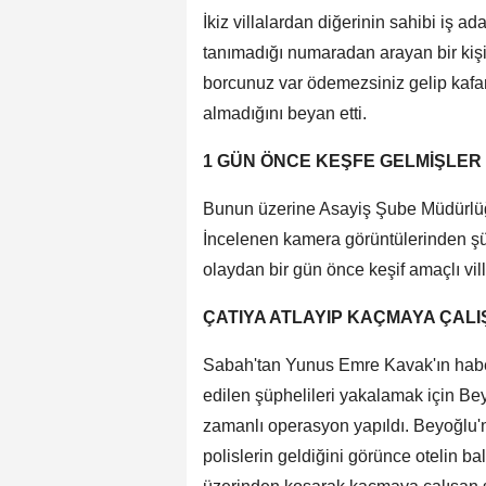
İkiz villalardan diğerinin sahibi iş a
tanımadığı numaradan arayan bir kişi
borcunuz var ödemezsiniz gelip kafa
almadığını beyan etti.
1 GÜN ÖNCE KEŞFE GELMİŞLER
Bunun üzerine Asayiş Şube Müdürlüğü
İncelenen kamera görüntülerinden şüph
olaydan bir gün önce keşif amaçlı villa
ÇATIYA ATLAYIP KAÇMAYA ÇALI
Sabah'tan Yunus Emre Kavak'ın haberi
edilen şüphelileri yakalamak için Bey
zamanlı operasyon yapıldı. Beyoğlu'n
polislerin geldiğini görünce otelin ba