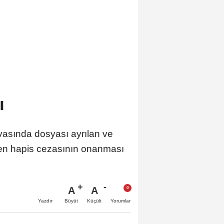
ı
asında dosyası ayrılan ve
len hapis cezasının onanması
A
A
Büyüt
Küçült
Yazdır
Yorumlar