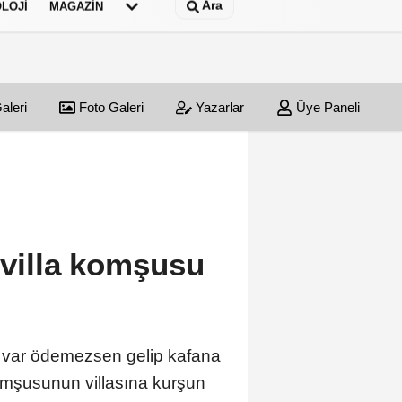
Ara
LOJI
MAGAZIN
aleri
Foto Galeri
Yazarlar
Üye Paneli
 villa komşusu
nuz var ödemezsen gelip kafana
 komşusunun villasına kurşun