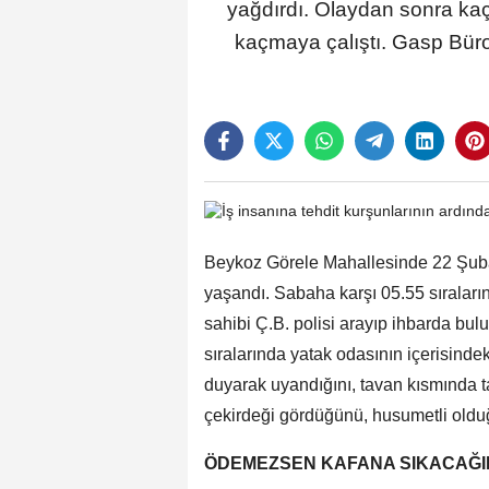
yağdırdı. Olaydan sonra kaçı
kaçmaya çalıştı. Gasp Büro
Beykoz Görele Mahallesinde 22 Şuba
yaşandı. Sabaha karşı 05.55 sıralarında
sahibi Ç.B. polisi arayıp ihbarda bul
sıralarında yatak odasının içerisin
duyarak uyandığını, tavan kısmında t
çekirdeği gördüğünü, husumetli olduğ
ÖDEMEZSEN KAFANA SIKACAĞI