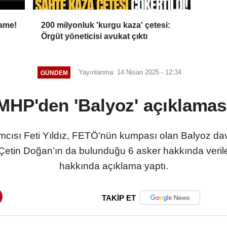
name!
200 milyonluk 'kurgu kaza' çetesi:
Örgüt yöneticisi avukat çıktı
Yayınlanma: 14 Nisan 2025 - 12:34
GÜNDEM
MHP'den 'Balyoz' açıklamas
ısı Feti Yıldız, FETÖ'nün kumpası olan Balyoz dav
 Çetin Doğan’ın da bulunduğu 6 asker hakkında veri
hakkında açıklama yaptı.
TAKİP ET