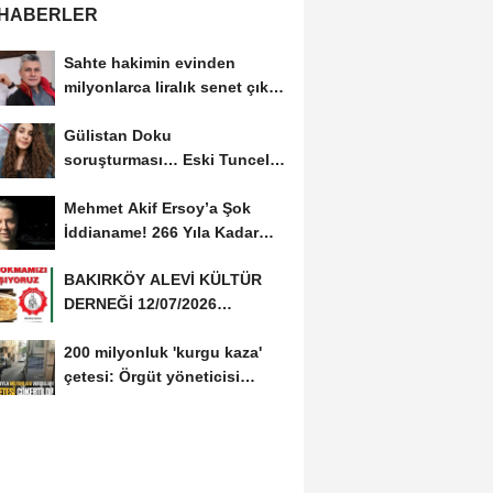
 HABERLER
Sahte hakimin evinden
milyonlarca liralık senet çıktı:
‘Yalan üzerine...
Gülistan Doku
soruşturması… Eski Tunceli
Valisi Tuncay Sonel’in...
Mehmet Akif Ersoy’a Şok
İddianame! 266 Yıla Kadar
Hapis Talebi
BAKIRKÖY ALEVİ KÜLTÜR
DERNEĞİ 12/07/2026
TARİHİNDE AŞURE
200 milyonluk 'kurgu kaza'
DAVETİNE...
çetesi: Örgüt yöneticisi
avukat çıktı