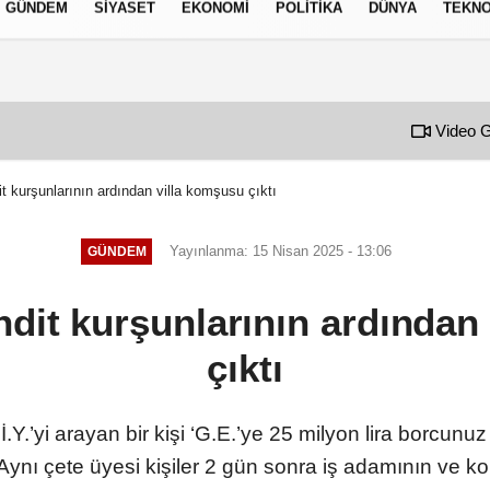
GÜNDEM
SIYASET
EKONOMI
POLITIKA
DÜNYA
TEKNO
izlilik İlkeleri
Video G
it kurşunlarının ardından villa komşusu çıktı
Yayınlanma: 15 Nisan 2025 - 13:06
GÜNDEM
ehdit kurşunlarının ardından
çıktı
.Y.’yi arayan bir kişi ‘G.E.’ye 25 milyon lira borcu
. Aynı çete üyesi kişiler 2 gün sonra iş adamının ve