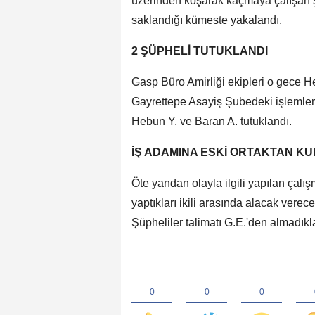
üzerinden koşarak kaçmaya çalışan ş
saklandığı kümeste yakalandı.
2 ŞÜPHELİ TUTUKLANDI
Gasp Büro Amirliği ekipleri o gece He
Gayrettepe Asayiş Şubedeki işlemleri
Hebun Y. ve Baran A. tutuklandı.
İŞ ADAMINA ESKİ ORTAKTAN K
Öte yandan olayla ilgili yapılan çalış
yaptıkları ikili arasında alacak ver
Şüpheliler talimatı G.E.'den almadıkla