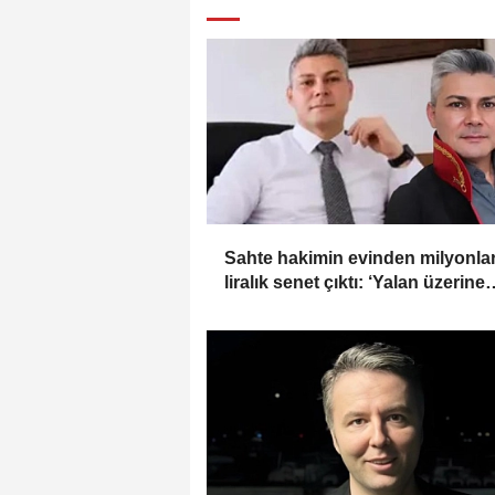
Sahte hakimin evinden milyonla
liralık senet çıktı: ‘Yalan üzerine
kurmuş olduğum bir hayatım var