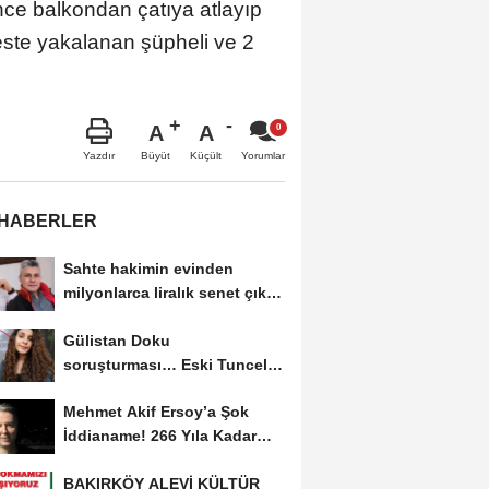
ünce balkondan çatıya atlayıp
este yakalanan şüpheli ve 2
A
A
Büyüt
Küçült
Yazdır
Yorumlar
 HABERLER
Sahte hakimin evinden
milyonlarca liralık senet çıktı:
‘Yalan üzerine...
Gülistan Doku
soruşturması… Eski Tunceli
Valisi Tuncay Sonel’in...
Mehmet Akif Ersoy’a Şok
İddianame! 266 Yıla Kadar
Hapis Talebi
BAKIRKÖY ALEVİ KÜLTÜR