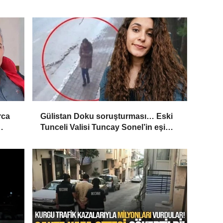
rca
Gülistan Doku soruşturması… Eski
Tunceli Valisi Tuncay Sonel’in eşi
’
dahil 15 kişi gözaltına alındı