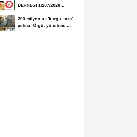
DERNEĞİ 12/07/2026
TARİHİNDE AŞURE
200 milyonluk 'kurgu kaza'
DAVETİNE...
çetesi: Örgüt yöneticisi
avukat çıktı