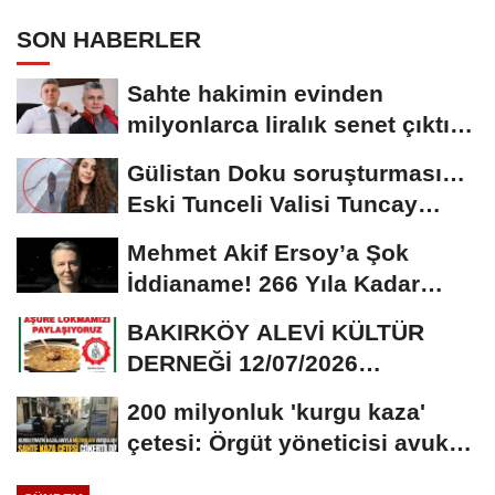
SON HABERLER
Sahte hakimin evinden
milyonlarca liralık senet çıktı:
‘Yalan üzerine...
Gülistan Doku soruşturması…
Eski Tunceli Valisi Tuncay
Sonel’in...
Mehmet Akif Ersoy’a Şok
İddianame! 266 Yıla Kadar
Hapis Talebi
BAKIRKÖY ALEVİ KÜLTÜR
DERNEĞİ 12/07/2026
TARİHİNDE AŞURE
200 milyonluk 'kurgu kaza'
DAVETİNE...
çetesi: Örgüt yöneticisi avukat
çıktı