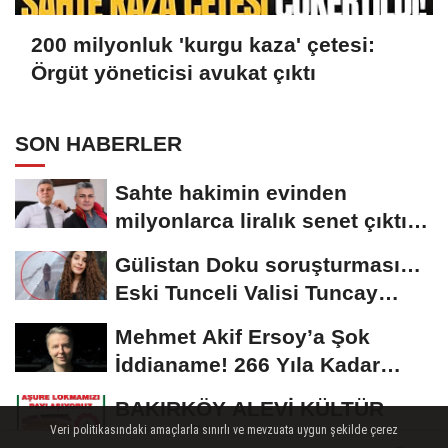
200 milyonluk 'kurgu kaza' çetesi:
Örgüt yöneticisi avukat çıktı
SON HABERLER
Sahte hakimin evinden
milyonlarca liralık senet çıktı:
‘Yalan üzerine...
Gülistan Doku soruşturması…
Eski Tunceli Valisi Tuncay
Sonel’in...
Mehmet Akif Ersoy’a Şok
İddianame! 266 Yıla Kadar
Hapis Talebi
BAKIRKÖY ALEVİ KÜLTÜR
Veri politikasındaki amaçlarla sınırlı ve mevzuata uygun şekilde çerez
DERNEĞİ 12/07/2026