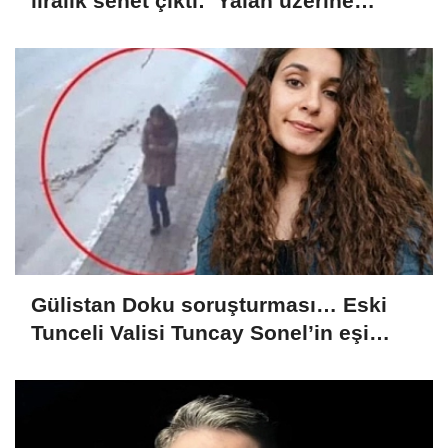
liralık senet çıktı: ‘Yalan üzerine
kurmuş olduğum bir hayatım var’
Gülistan Doku soruşturması… Eski
Tunceli Valisi Tuncay Sonel’in eşi
dahil 15 kişi gözaltına alındı