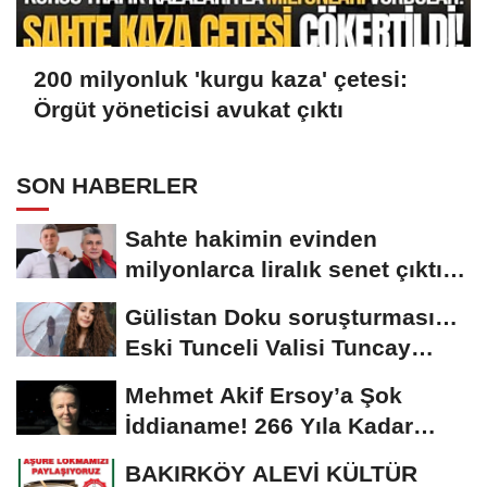
200 milyonluk 'kurgu kaza' çetesi:
Örgüt yöneticisi avukat çıktı
SON HABERLER
Sahte hakimin evinden
milyonlarca liralık senet çıktı:
‘Yalan üzerine...
Gülistan Doku soruşturması…
Eski Tunceli Valisi Tuncay
Sonel’in...
Mehmet Akif Ersoy’a Şok
İddianame! 266 Yıla Kadar
Hapis Talebi
BAKIRKÖY ALEVİ KÜLTÜR