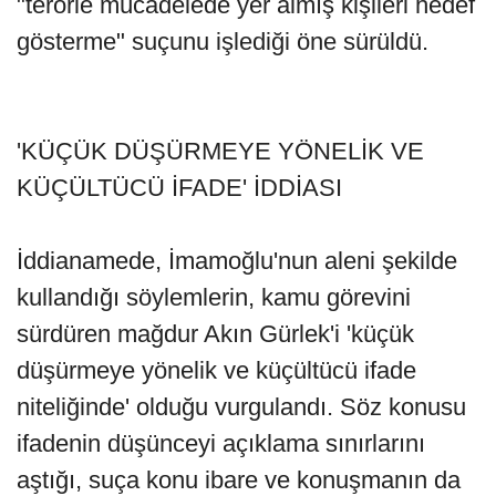
"terörle mücadelede yer almış kişileri hedef
gösterme" suçunu işlediği öne sürüldü.
'KÜÇÜK DÜŞÜRMEYE YÖNELİK VE
KÜÇÜLTÜCÜ İFADE' İDDİASI
İddianamede, İmamoğlu'nun aleni şekilde
kullandığı söylemlerin, kamu görevini
sürdüren mağdur Akın Gürlek'i 'küçük
düşürmeye yönelik ve küçültücü ifade
niteliğinde' olduğu vurgulandı. Söz konusu
ifadenin düşünceyi açıklama sınırlarını
aştığı, suça konu ibare ve konuşmanın da