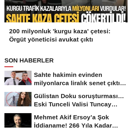
200 milyonluk 'kurgu kaza' çetesi:
Örgüt yöneticisi avukat çıktı
SON HABERLER
Sahte hakimin evinden
milyonlarca liralık senet çıktı:
‘Yalan üzerine...
Gülistan Doku soruşturması…
Eski Tunceli Valisi Tuncay
Sonel’in...
Mehmet Akif Ersoy’a Şok
İddianame! 266 Yıla Kadar