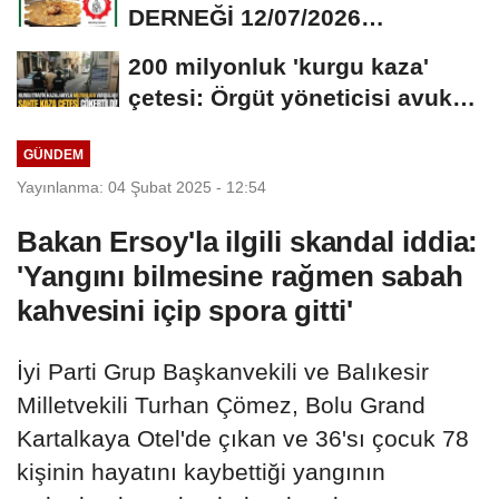
DERNEĞİ 12/07/2026
TARİHİNDE AŞURE
200 milyonluk 'kurgu kaza'
DAVETİNE...
çetesi: Örgüt yöneticisi avukat
çıktı
GÜNDEM
Yayınlanma: 04 Şubat 2025 - 12:54
Bakan Ersoy'la ilgili skandal iddia:
'Yangını bilmesine rağmen sabah
kahvesini içip spora gitti'
İyi Parti Grup Başkanvekili ve Balıkesir
Milletvekili Turhan Çömez, Bolu Grand
Kartalkaya Otel'de çıkan ve 36'sı çocuk 78
kişinin hayatını kaybettiği yangının