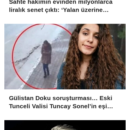
Sahte hakimin evinden milyonlarca
liralık senet çıktı: ‘Yalan üzerine
kurmuş olduğum bir hayatım var’
Gülistan Doku soruşturması… Eski
Tunceli Valisi Tuncay Sonel’in eşi
dahil 15 kişi gözaltına alındı