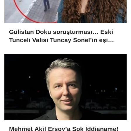
Gülistan Doku soruşturması… Eski
Tunceli Valisi Tuncay Sonel’in eşi
dahil 15 kişi gözaltına alındı
Mehmet Akif Ersoy’a Şok İddianame!