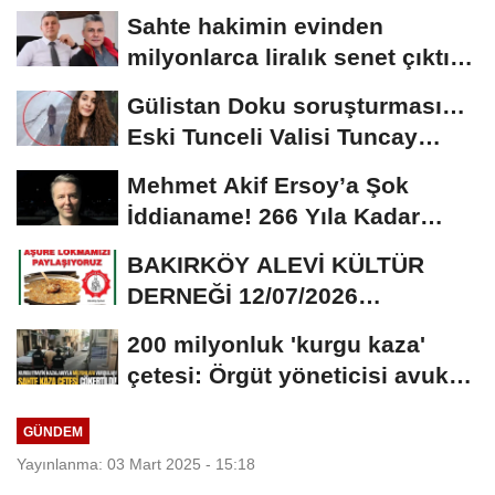
Sahte hakimin evinden
milyonlarca liralık senet çıktı:
‘Yalan üzerine...
Gülistan Doku soruşturması…
Eski Tunceli Valisi Tuncay
Sonel’in...
Mehmet Akif Ersoy’a Şok
İddianame! 266 Yıla Kadar
Hapis Talebi
BAKIRKÖY ALEVİ KÜLTÜR
DERNEĞİ 12/07/2026
TARİHİNDE AŞURE
200 milyonluk 'kurgu kaza'
DAVETİNE...
çetesi: Örgüt yöneticisi avukat
çıktı
GÜNDEM
Yayınlanma: 03 Mart 2025 - 15:18