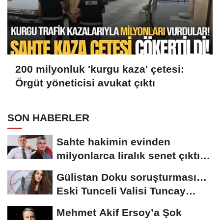
200 milyonluk 'kurgu kaza' çetesi:
Örgüt yöneticisi avukat çıktı
SON HABERLER
Sahte hakimin evinden
milyonlarca liralık senet çıktı:
‘Yalan üzerine...
Gülistan Doku soruşturması…
Eski Tunceli Valisi Tuncay
Sonel’in...
Mehmet Akif Ersoy’a Şok