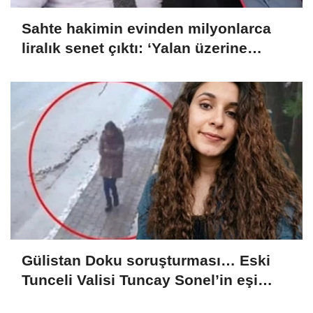
Sahte hakimin evinden milyonlarca
liralık senet çıktı: ‘Yalan üzerine
kurmuş olduğum bir hayatım var’
Gülistan Doku soruşturması… Eski
Tunceli Valisi Tuncay Sonel’in eşi
dahil 15 kişi gözaltına alındı