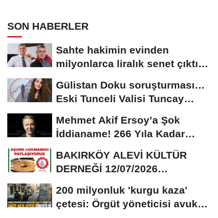
SON HABERLER
Sahte hakimin evinden
milyonlarca liralık senet çıktı:
‘Yalan üzerine...
Gülistan Doku soruşturması…
Eski Tunceli Valisi Tuncay
Sonel’in...
Mehmet Akif Ersoy’a Şok
İddianame! 266 Yıla Kadar
Hapis Talebi
BAKIRKÖY ALEVİ KÜLTÜR
DERNEĞİ 12/07/2026
TARİHİNDE AŞURE
200 milyonluk 'kurgu kaza'
DAVETİNE...
çetesi: Örgüt yöneticisi avukat
çıktı