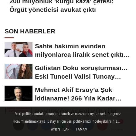
200 milyonluk 'kurgu kaza' çetesi:
Örgüt yöneticisi avukat çıktı
SON HABERLER
Sahte hakimin evinden
milyonlarca liralık senet çıktı:
‘Yalan üzerine...
Gülistan Doku soruşturması…
Eski Tunceli Valisi Tuncay
Sonel’in...
Mehmet Akif Ersoy’a Şok
İddianame! 266 Yıla Kadar
Hapis Talebi
BAKIRKÖY ALEVİ KÜLTÜR
Veri politikasındaki amaçlarla sınırlı ve mevzuata uygun şekilde çerez
DERNEĞİ 12/07/2026
konumlandırmaktayız. Detaylar için veri politikamızı inceleyebilirsiniz...
TARİHİNDE AŞURE
AYRINTILAR
TAMAM
Yorumlar
Yorumlar
200 milyonluk 'kurgu kaza'