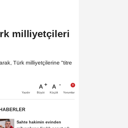
k milliyetçileri
, Türk milliyetçilerine "titre
A
A
Büyüt
Küçült
Yazdır
Yorumlar
 HABERLER
Sahte hakimin evinden