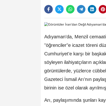
Adıyaman'da, Menzil cemaati 
"öğrenciler"e icazet töreni dü
Cumhuriyet'e karşı bir başkal
söyleyen ilahiyatçıların açık
görüntülerde, yüzlerce cübbeli 
Gazeteci İsmail Arı'nın paylaş
birinin ise özel olarak ayrılm
Arı, paylaşımında şunları kayd