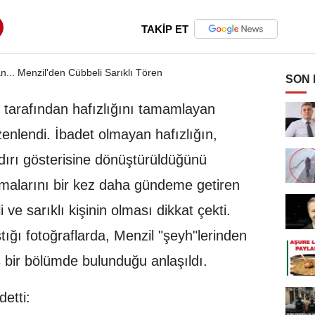
TAKİP ET
SON
tarafından hafızlığını tamamlayan
zenlendi. İbadet olmayan hafızlığın,
dırı gösterisine dönüştürüldüğünü
lamalarını bir kez daha gündeme getiren
ve sarıklı kişinin olması dikkat çekti.
tığı fotoğraflarda, Menzil "şeyh"lerinden
ış bir bölümde bulunduğu anlaşıldı.
etti: