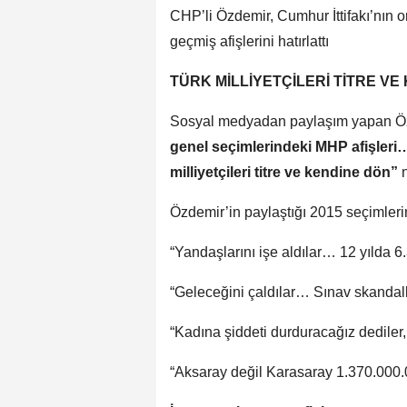
CHP’li Özdemir, Cumhur İttifakı’nın o
geçmiş afişlerini hatırlattı
TÜRK MİLLİYETÇİLERİ TİTRE VE
Sosyal medyadan paylaşım yapan Ö
genel seçimlerindeki MHP afişleri…
milliyetçileri titre ve kendine dön”
n
Özdemir’in paylaştığı 2015 seçimlerin
“Yandaşlarını işe aldılar… 12 yılda 6.
“Geleceğini çaldılar… Sınav skandall
“Kadına şiddeti durduracağız dediler, k
“Aksaray değil Karasaray 1.370.000.0