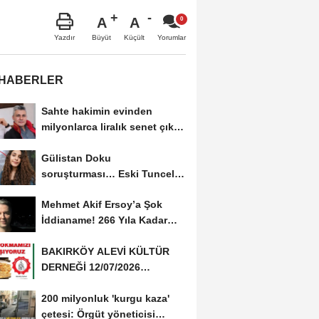
A
A
Büyüt
Küçült
Yazdır
Yorumlar
 HABERLER
Sahte hakimin evinden
milyonlarca liralık senet çıktı:
‘Yalan üzerine...
Gülistan Doku
soruşturması… Eski Tunceli
Valisi Tuncay Sonel’in...
Mehmet Akif Ersoy’a Şok
İddianame! 266 Yıla Kadar
Hapis Talebi
BAKIRKÖY ALEVİ KÜLTÜR
DERNEĞİ 12/07/2026
TARİHİNDE AŞURE
200 milyonluk 'kurgu kaza'
DAVETİNE...
çetesi: Örgüt yöneticisi