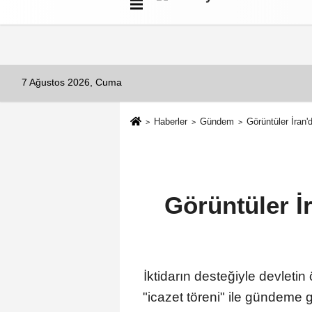
Künye
İletişim
Çerez Politikası
G
7 Ağustos 2026, Cuma
Haberler
Gündem
Görüntüler İran'
Görüntüler İ
İktidarın desteğiyle devleti
"icazet töreni" ile gündeme g