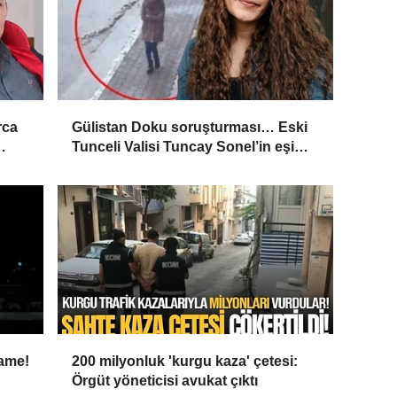
rca
Gülistan Doku soruşturması… Eski
Tunceli Valisi Tuncay Sonel’in eşi
’
dahil 15 kişi gözaltına alındı
name!
200 milyonluk 'kurgu kaza' çetesi:
Örgüt yöneticisi avukat çıktı