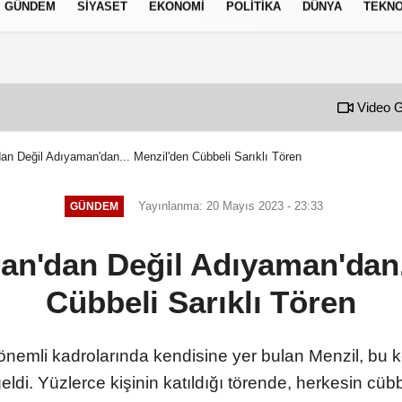
GÜNDEM
SIYASET
EKONOMI
POLITIKA
DÜNYA
TEKNO
izlilik İlkeleri
Video G
dan Değil Adıyaman'dan... Menzil'den Cübbeli Sarıklı Tören
Yayınlanma: 20 Mayıs 2023 - 23:33
GÜNDEM
ran'dan Değil Adıyaman'dan.
Cübbeli Sarıklı Tören
n önemli kadrolarında kendisine yer bulan Menzil, b
eldi. Yüzlerce kişinin katıldığı törende, herkesin cübb