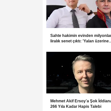
Sahte hakimin evinden milyonla
liralık senet çıktı: ‘Yalan üzerine
kurmuş olduğum bir hayatım var
Mehmet Akif Ersoy’a Şok İddia
266 Yıla Kadar Hapis Talebi