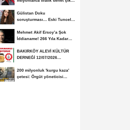
milyonlarca liralık senet çıktı:
‘Yalan üzerine...
Gülistan Doku
soruşturması… Eski Tunceli
Valisi Tuncay Sonel’in...
Mehmet Akif Ersoy’a Şok
İddianame! 266 Yıla Kadar
Hapis Talebi
BAKIRKÖY ALEVİ KÜLTÜR
DERNEĞİ 12/07/2026
TARİHİNDE AŞURE
200 milyonluk 'kurgu kaza'
DAVETİNE...
çetesi: Örgüt yöneticisi
avukat çıktı