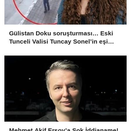
Gülistan Doku soruşturması… Eski
Tunceli Valisi Tuncay Sonel’in eşi
dahil 15 kişi gözaltına alındı
Mehmet Akif Ersoy’a Şok İddianame!