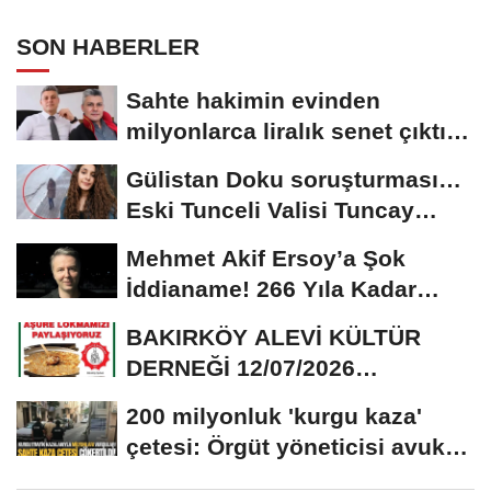
SON HABERLER
Sahte hakimin evinden
milyonlarca liralık senet çıktı:
‘Yalan üzerine...
Gülistan Doku soruşturması…
Eski Tunceli Valisi Tuncay
Sonel’in...
Mehmet Akif Ersoy’a Şok
İddianame! 266 Yıla Kadar
Hapis Talebi
BAKIRKÖY ALEVİ KÜLTÜR
DERNEĞİ 12/07/2026
TARİHİNDE AŞURE
200 milyonluk 'kurgu kaza'
DAVETİNE...
çetesi: Örgüt yöneticisi avukat
çıktı