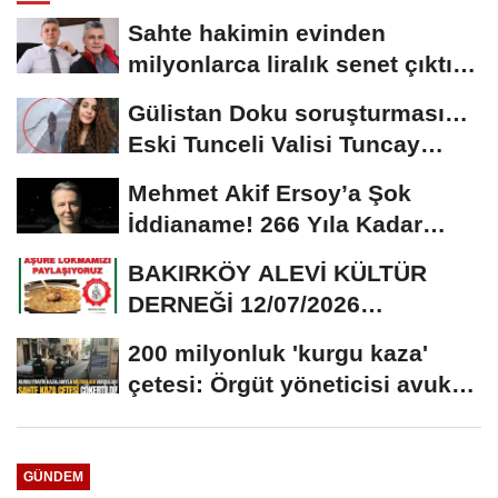
Sahte hakimin evinden
milyonlarca liralık senet çıktı:
‘Yalan üzerine...
Gülistan Doku soruşturması…
Eski Tunceli Valisi Tuncay
Sonel’in...
Mehmet Akif Ersoy’a Şok
İddianame! 266 Yıla Kadar
Hapis Talebi
BAKIRKÖY ALEVİ KÜLTÜR
DERNEĞİ 12/07/2026
TARİHİNDE AŞURE
200 milyonluk 'kurgu kaza'
DAVETİNE...
çetesi: Örgüt yöneticisi avukat
çıktı
GÜNDEM