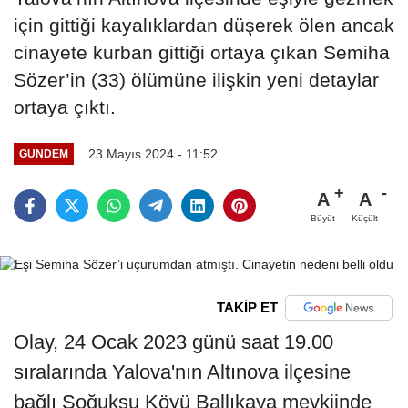
için gittiği kayalıklardan düşerek ölen ancak
cinayete kurban gittiği ortaya çıkan Semiha
Sözer’in (33) ölümüne ilişkin yeni detaylar
ortaya çıktı.
23 Mayıs 2024 - 11:52
GÜNDEM
A
A
Büyüt
Küçült
TAKİP ET
Olay, 24 Ocak 2023 günü saat 19.00
sıralarında Yalova'nın Altınova ilçesine
bağlı Soğuksu Köyü Ballıkaya mevkiinde