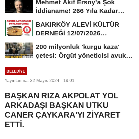
Mehmet Akif Ersoy’a Şok
İddianame! 266 Yıla Kadar
Hapis Talebi
BAKIRKÖY ALEVİ KÜLTÜR
DERNEĞİ 12/07/2026
TARİHİNDE AŞURE
200 milyonluk 'kurgu kaza'
DAVETİNE...
çetesi: Örgüt yöneticisi avukat
çıktı
BELEDIYE
Yayınlanma: 22 Mayıs 2024 - 19:01
BAŞKAN RIZA AKPOLAT YOL
ARKADAŞI BAŞKAN UTKU
CANER ÇAYKARA'YI ZİYARET
ETTİ.