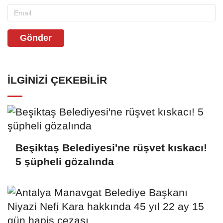
Gönder
İLGINIZI ÇEKEBILIR
Beşiktaş Belediyesi'ne rüşvet kıskacı!
5 şüpheli gözalında