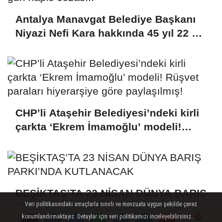
Antalya Manavgat Belediye Başkanı
Niyazi Nefi Kara hakkında 45 yıl 22 ay
15 gün hapis cezası..
CHP’li Ataşehir Belediyesi’ndeki kirli
çarkta ‘Ekrem İmamoğlu’ modeli!
Rüşvet paraları hiyerarşiye göre
paylaşılmış!
BEŞİKTAŞ’TA 23 NİSAN DÜNYA BARIŞ
Veri politikasındaki amaçlarla sınırlı ve mevzuata uygun şekilde çerez
PARKI’NDA KUTLANACAK
konumlandırmaktayız. Detaylar için veri politikamızı inceleyebilirsiniz...