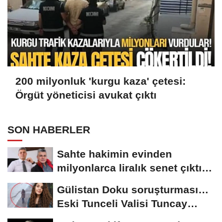
200 milyonluk 'kurgu kaza' çetesi:
Örgüt yöneticisi avukat çıktı
SON HABERLER
Sahte hakimin evinden
milyonlarca liralık senet çıktı:
‘Yalan üzerine...
Gülistan Doku soruşturması…
Eski Tunceli Valisi Tuncay
Sonel’in...