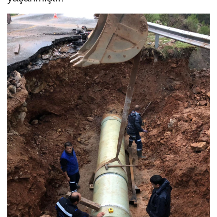
elyaf takviyeli boru (CTB) ile yüksek
yoğunluklu polietilen (HDPE) borularda
günümüze kadarki süreçte 3000'e yakın
arıza meydana gelmiştir. Bu arızalar
neticesinde birçok bina, dükkan, otel ve
yollarda büyük çaplı zararlar meydana
gelmiş, ilçemizde uzun süreli su kesintileri
yaşanmıştır.