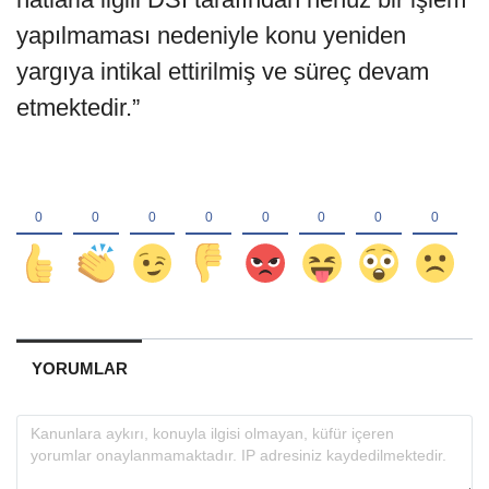
boru seçiminin hatalı olduğu, yataklama-
gömleklemenin uygun kesitler ve malzeme
ile yapılmadığı sonucuna ulaşmıştır.
Böylelikle bilirkişi raporu da MUSKİ’nin
yaptığı incelemelerde tespit ettiği eksikleri
doğrulamıştır. Bu nedenle MUSKİ Genel
Müdürlüğü davada haklı bulunmuş ancak
hatlarla ilgili DSİ tarafından henüz bir işlem
yapılmaması nedeniyle konu yeniden
yargıya intikal ettirilmiş ve süreç devam
etmektedir.”