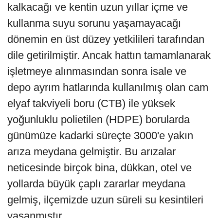
“DSİ Genel Müdürlüğü tarafından Bodrum
Yarım Adası Acil İçme Suyu İnşaatı
kapsamında içme suyu arıtma tesisi ve
içme suyu isale hattı ile içme suyu depoları
yapılarak 2012 yılında işletmeye alınmıştır.
Bu hatlar yapılırken Bodrum’un 2040 yılına
kadar içme suyu sorununun ortadan
kalkacağı ve kentin uzun yıllar içme ve
kullanma suyu sorunu yaşamayacağı
dönemin en üst düzey yetkilileri tarafından
dile getirilmiştir. Ancak hattın tamamlanarak
işletmeye alınmasından sonra isale ve
depo ayrım hatlarında kullanılmış olan cam