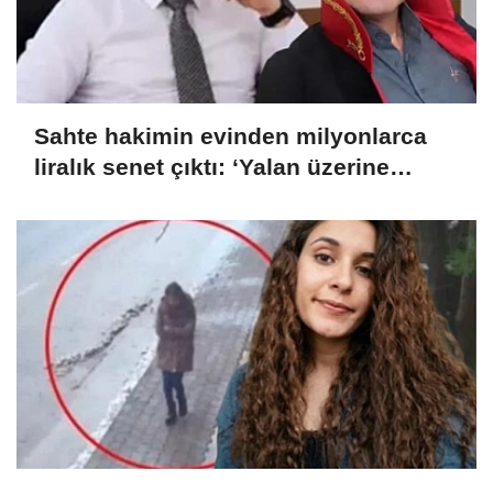
İLGINIZI ÇEKEBILIR
Sahte hakimin evinden milyonlarca
liralık senet çıktı: ‘Yalan üzerine
kurmuş olduğum bir hayatım var’