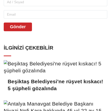
Gönder
İLGINIZI ÇEKEBILIR
Beşiktaş Belediyesi'ne rüşvet kıskacı!
5 şüpheli gözalında