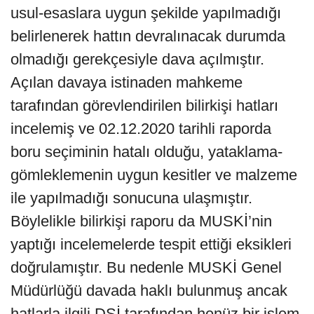
BULDU
2014 yılında Muğla’nın Büyükşehir
Belediyesi olması ile birlikte arızalı DSİ
hatları MUSKİ Genel Müdürlüğüne
devredilmeye çalışılmış ancak MUSKİ
Genel Müdürlüğü tarafından yapılan
incelemelerde hatlarda kullanılan boru tip
seçiminin hatalı olduğu ve imalatların fenni
usul-esaslara uygun şekilde yapılmadığı
belirlenerek hattın devralınacak durumda
olmadığı gerekçesiyle dava açılmıştır.
Açılan davaya istinaden mahkeme
tarafından görevlendirilen bilirkişi hatları
incelemiş ve 02.12.2020 tarihli raporda