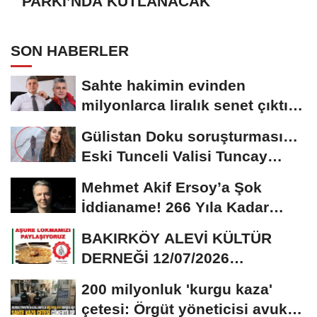
PARKI’NDA KUTLANACAK
SON HABERLER
Sahte hakimin evinden
milyonlarca liralık senet çıktı:
‘Yalan üzerine...
Gülistan Doku soruşturması…
Eski Tunceli Valisi Tuncay
Sonel’in...
Mehmet Akif Ersoy’a Şok
İddianame! 266 Yıla Kadar
Hapis Talebi
BAKIRKÖY ALEVİ KÜLTÜR
DERNEĞİ 12/07/2026
TARİHİNDE AŞURE
200 milyonluk 'kurgu kaza'
DAVETİNE...
çetesi: Örgüt yöneticisi avukat