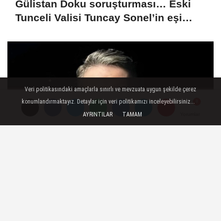
Veri politikasındaki amaçlarla sınırlı ve mevzuata uygun şekilde çerez
konumlandırmaktayız. Detaylar için veri politikamızı inceleyebilirsiniz...
AYRINTILAR
TAMAM
Yorumlar
Yorumlar
Gülistan Doku soruşturması… Eski
Tunceli Valisi Tuncay Sonel’in eşi
dahil 15 kişi gözaltına alındı