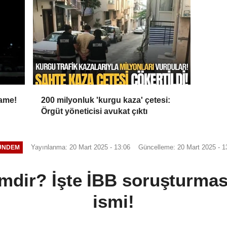
name!
200 milyonluk 'kurgu kaza' çetesi:
Örgüt yöneticisi avukat çıktı
Yayınlanma: 20 Mart 2025 - 13:06
Güncelleme: 20 Mart 2025 - 1
ÜNDEM
mdir? İşte İBB soruşturmasını
ismi!