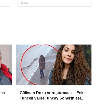
rca
Gülistan Doku soruşturması… Eski
Tunceli Valisi Tuncay Sonel’in eşi
’
dahil 15 kişi gözaltına alındı