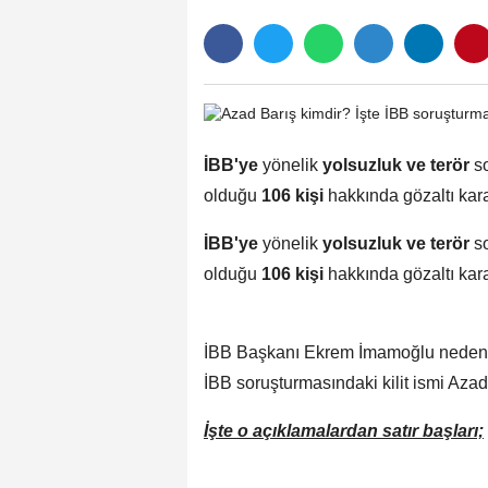
İBB'ye
yönelik
yolsuzluk ve terör
s
olduğu
106 kişi
hakkında gözaltı karar
İBB'ye
yönelik
yolsuzluk ve terör
s
olduğu
106 kişi
hakkında gözaltı karar
İBB Başkanı Ekrem İmamoğlu neden g
İBB soruşturmasındaki kilit ismi Aza
İşte o açıklamalardan satır başları;