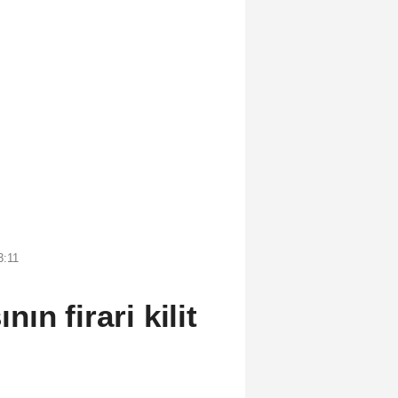
3:11
n firari kilit