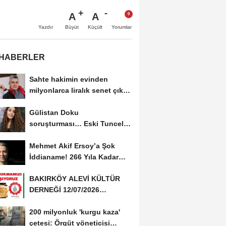
A
A
Büyüt
Küçült
Yazdır
Yorumlar
 HABERLER
Sahte hakimin evinden
milyonlarca liralık senet çıktı:
‘Yalan üzerine...
Gülistan Doku
soruşturması… Eski Tunceli
Valisi Tuncay Sonel’in...
Mehmet Akif Ersoy’a Şok
İddianame! 266 Yıla Kadar
Hapis Talebi
BAKIRKÖY ALEVİ KÜLTÜR
DERNEĞİ 12/07/2026
TARİHİNDE AŞURE
200 milyonluk 'kurgu kaza'
DAVETİNE...
çetesi: Örgüt yöneticisi