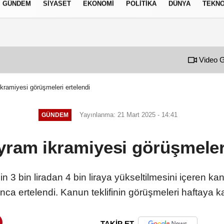
GÜNDEM
SIYASET
EKONOMI
POLITIKA
DÜNYA
TEKNO
izlilik İlkeleri
Video G
kramiyesi görüşmeleri ertelendi
Yayınlanma: 21 Mart 2025 - 14:41
GÜNDEM
yram ikramiyesi görüşmeleri
3 bin liradan 4 bin liraya yükseltilmesini içeren kanu
ınca ertelendi. Kanun teklifinin görüşmeleri haftaya ka
TAKİP ET