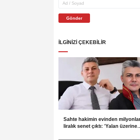
Gönder
İLGINIZI ÇEKEBILIR
Sahte hakimin evinden milyonla
liralık senet çıktı: ‘Yalan üzerine
kurmuş olduğum bir hayatım var