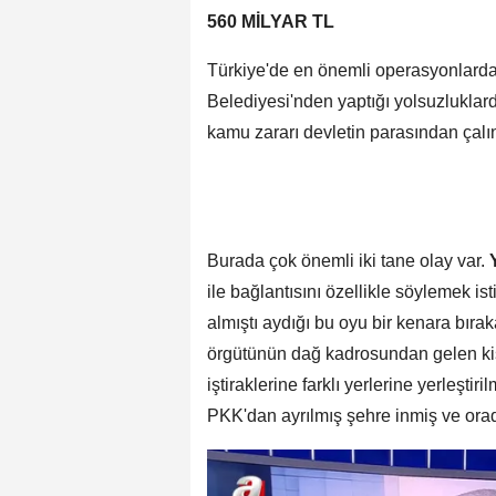
560 MİLYAR TL
Türkiye'de en önemli operasyonlard
Belediyesi'nden yaptığı yolsuzluklar
kamu zararı devletin parasından çal
Burada çok önemli iki tane olay var.
ile bağlantısını özellikle söylemek 
almıştı aydığı bu oyu bir kenara bır
örgütünün dağ kadrosundan gelen kişi
iştiraklerine farklı yerlerine yerleşti
PKK'dan ayrılmış şehre inmiş ve orada