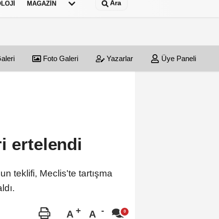
Ara
LOJI
MAGAZIN
aleri
Foto Galeri
Yazarlar
Üye Paneli
 ertelendi
n teklifi, Meclis'te tartışma
ldı.
A
A