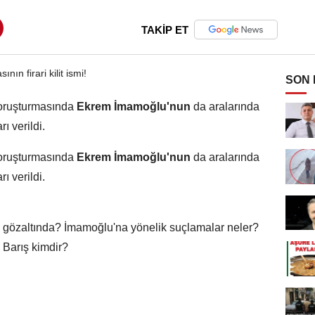
TAKİP ET
SON
oruşturmasında
Ekrem İmamoğlu'nun
da aralarında
ı verildi.
oruşturmasında
Ekrem İmamoğlu'nun
da aralarında
ı verildi.
özaltında? İmamoğlu'na yönelik suçlamalar neler?
d Barış kimdir?