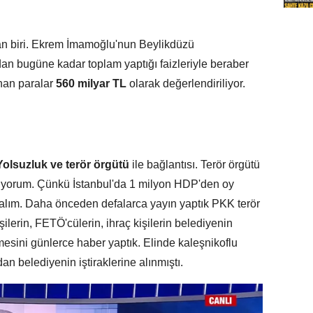
an biri. Ekrem İmamoğlu'nun Beylikdüzü
dan bugüne kadar toplam yaptığı faizleriyle beraber
ınan paralar
560 milyar TL
olarak değerlendiriliyor.
Yolsuzluk ve terör örgütü
ile bağlantısı. Terör örgütü
istiyorum. Çünkü İstanbul'da 1 milyon HDP'den oy
akalım. Daha önceden defalarca yayın yaptık PKK terör
lerin, FETÖ'cülerin, ihraç kişilerin belediyenin
rilmesini günlerce haber yaptık. Elinde kaleşnikoflu
n belediyenin iştiraklerine alınmıştı.