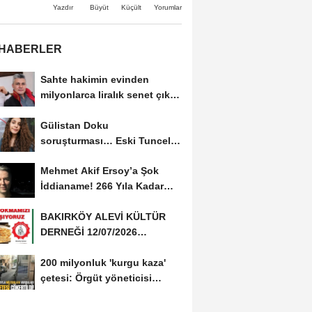
Büyüt
Küçült
Yazdır
Yorumlar
 HABERLER
Sahte hakimin evinden
milyonlarca liralık senet çıktı:
‘Yalan üzerine...
Gülistan Doku
soruşturması… Eski Tunceli
Valisi Tuncay Sonel’in...
Mehmet Akif Ersoy’a Şok
İddianame! 266 Yıla Kadar
Hapis Talebi
BAKIRKÖY ALEVİ KÜLTÜR
DERNEĞİ 12/07/2026
TARİHİNDE AŞURE
200 milyonluk 'kurgu kaza'
DAVETİNE...
çetesi: Örgüt yöneticisi
avukat çıktı