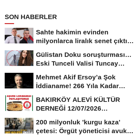
SON HABERLER
Sahte hakimin evinden
milyonlarca liralık senet çıktı:
‘Yalan üzerine...
Gülistan Doku soruşturması…
Eski Tunceli Valisi Tuncay
Sonel’in...
Mehmet Akif Ersoy’a Şok
İddianame! 266 Yıla Kadar
Hapis Talebi
BAKIRKÖY ALEVİ KÜLTÜR
DERNEĞİ 12/07/2026
TARİHİNDE AŞURE
200 milyonluk 'kurgu kaza'
DAVETİNE...
çetesi: Örgüt yöneticisi avukat
çıktı