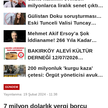
milyonlarca liralık senet çıktı:
‘Yalan üzerine...
Gülistan Doku soruşturması…
Eski Tunceli Valisi Tuncay
Sonel’in...
Mehmet Akif Ersoy’a Şok
İddianame! 266 Yıla Kadar
Hapis Talebi
BAKIRKÖY ALEVİ KÜLTÜR
DERNEĞİ 12/07/2026
TARİHİNDE AŞURE
200 milyonluk 'kurgu kaza'
DAVETİNE...
çetesi: Örgüt yöneticisi avukat
çıktı
GÜNDEM
Yayınlanma: 19 Şubat 2024 - 11:38
7 milyon dolarlık vergi borcu