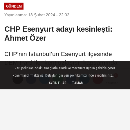
GÜNDEM
Yayınlanma: 18 Şubat 2024 - 22:02
CHP Esenyurt adayı kesinleşti:
Ahmet Özer
CHP’nin İstanbul’un Esenyurt ilçesinde
DEM Parti ile “kent uzlaşısı” kapsamında
Veri politikasındaki amaçlarla sınırlı ve mevzuata uygun şekilde çerez
aday gösterileceği isim netleşti. Buna göre,
konumlandırmaktayız. Detaylar için veri politikamızı inceleyebilirsiniz...
Prof. Dr. Ahmet Özer aday gösterilmesine
AYRINTILAR
TAMAM
Yorumlar
Yorumlar
Yorumlar
karar verildi.
18 Şubat 2024 - 22:02
GÜNDEM
A
A
Büyüt
Küçült