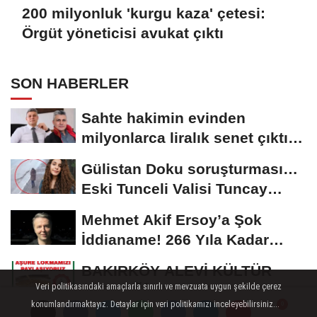
200 milyonluk 'kurgu kaza' çetesi:
Örgüt yöneticisi avukat çıktı
SON HABERLER
Sahte hakimin evinden
milyonlarca liralık senet çıktı:
‘Yalan üzerine...
Gülistan Doku soruşturması…
Eski Tunceli Valisi Tuncay
Sonel’in...
Mehmet Akif Ersoy’a Şok
İddianame! 266 Yıla Kadar
Hapis Talebi
BAKIRKÖY ALEVİ KÜLTÜR
Veri politikasındaki amaçlarla sınırlı ve mevzuata uygun şekilde çerez
DERNEĞİ 12/07/2026
konumlandırmaktayız. Detaylar için veri politikamızı inceleyebilirsiniz...
TARİHİNDE AŞURE