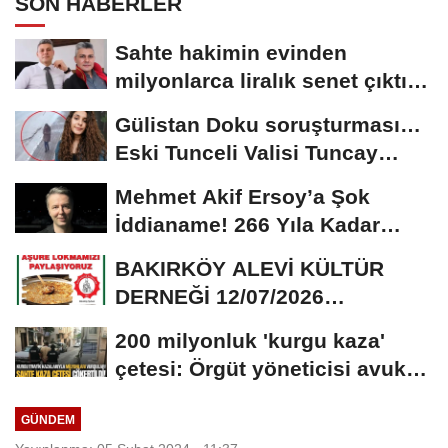
SON HABERLER
Sahte hakimin evinden
milyonlarca liralık senet çıktı:
‘Yalan üzerine...
Gülistan Doku soruşturması…
Eski Tunceli Valisi Tuncay
Sonel’in...
Mehmet Akif Ersoy’a Şok
İddianame! 266 Yıla Kadar
Hapis Talebi
BAKIRKÖY ALEVİ KÜLTÜR
DERNEĞİ 12/07/2026
TARİHİNDE AŞURE
200 milyonluk 'kurgu kaza'
DAVETİNE...
çetesi: Örgüt yöneticisi avukat
çıktı
GÜNDEM