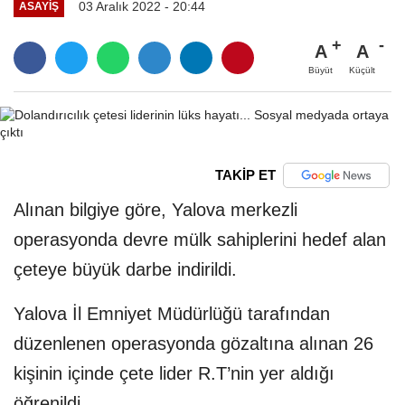
03 Aralık 2022 - 20:44
ASAYIŞ
A
A
Büyüt
Küçült
TAKİP ET
Alınan bilgiye göre, Yalova merkezli
operasyonda devre mülk sahiplerini hedef alan
çeteye büyük darbe indirildi.
Yalova İl Emniyet Müdürlüğü tarafından
düzenlenen operasyonda gözaltına alınan 26
kişinin içinde çete lider R.T’nin yer aldığı
öğrenildi.