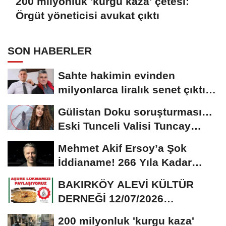
200 milyonluk 'kurgu kaza' çetesi:
Örgüt yöneticisi avukat çıktı
SON HABERLER
Sahte hakimin evinden
milyonlarca liralık senet çıktı:
‘Yalan üzerine...
Gülistan Doku soruşturması…
Eski Tunceli Valisi Tuncay
Sonel’in...
Mehmet Akif Ersoy’a Şok
İddianame! 266 Yıla Kadar
Hapis Talebi
BAKIRKÖY ALEVİ KÜLTÜR
DERNEĞİ 12/07/2026
TARİHİNDE AŞURE
200 milyonluk 'kurgu kaza'