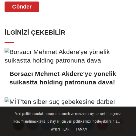
Gönder
İLGINIZI ÇEKEBILIR
Borsacı Mehmet Akdere'ye yönelik
suikastta holding patronuna dava!
MİT’ten siber suç şebekesine darbe!
Veri politikasındaki amaçlarla sınırlı ve mevzuata uygun şekilde çerez
konumlandırmaktayız. Detaylar için veri politikamızı inceleyebilirsiniz...
"Bayilik" sistemi kurmuşlar
AYRINTILAR
TAMAM
Yorumlar
Yorumlar