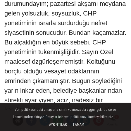
durumundayım; pazartesi akşamı meydana
gelen yolsuzluk, soysuzluk, CHP
yönetiminin ısrarla sürdürdüğü nefret
siyasetinin sonucudur. Bundan kaçamazlar.
Bu alçaklığın en büyük sebebi, CHP
yönetiminin tükenmişliğidir. Sayın Özel
maalesef özgürleşememiştir. Koltuğunu
borçlu olduğu vesayet odaklarının
emrinden çıkamamıştır. Bugün söylediğini
yarın inkar eden, belediye başkanlarından
sürekli ayar yiyen, aciz, iradesiz bir
karakterle karşı karşıyayız. Biz son bir
Veri politikasındaki amaçlarla sınırlı ve mevzuata uygun şekilde çerez
konumlandırmaktayız. Detaylar için veri politikamızı inceleyebilirsiniz...
ümitle her gün iyiye gitmesini, kendisini
AYRINTILAR
TAMAM
Yorumlar
biraz toparlamasını bekledikçe sayın Özel,