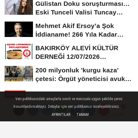
Gülistan Doku soruşturması…
Eski Tunceli Valisi Tuncay
Sonel’in...
Mehmet Akif Ersoy’a Şok
İddianame! 266 Yıla Kadar
Hapis Talebi
BAKIRKÖY ALEVİ KÜLTÜR
DERNEĞİ 12/07/2026
TARİHİNDE AŞURE
200 milyonluk 'kurgu kaza'
DAVETİNE...
çetesi: Örgüt yöneticisi avukat
çıktı
MAGAZIN
Veri politikasındaki amaçlarla sınırlı ve mevzuata uygun şekilde çerez
Yayınlanma: 06 Ağustos 2025 - 16:05
konumlandırmaktayız. Detaylar için veri politikamızı inceleyebilirsiniz...
AYRINTILAR
TAMAM
Yorumlar
Yorumlar
Canlı yayında gözyaşları içinde
zeytin dalı uzattı: Çok özlüyorum