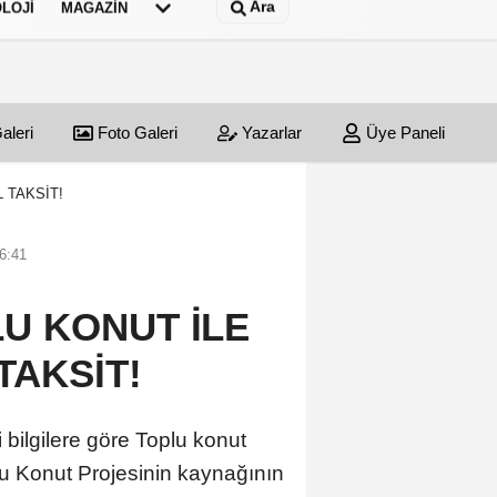
Ara
LOJI
MAGAZIN
aleri
Foto Galeri
Yazarlar
Üye Paneli
 TAKSİT!
16:41
LU KONUT İLE
 TAKSİT!
lgilere göre Toplu konut
lu Konut Projesinin kaynağının