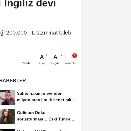
İngiliz devi
ği 200.000 TL tazminat talebi
A
A
Büyüt
Küçült
Yazdır
Yorumlar
 HABERLER
Sahte hakimin evinden
milyonlarca liralık senet çıktı:
‘Yalan üzerine...
Gülistan Doku
soruşturması… Eski Tunceli
Valisi Tuncay Sonel’in...