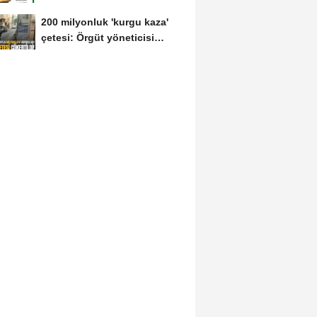
TARİHİNDE AŞURE
200 milyonluk 'kurgu kaza'
DAVETİNE...
çetesi: Örgüt yöneticisi
avukat çıktı