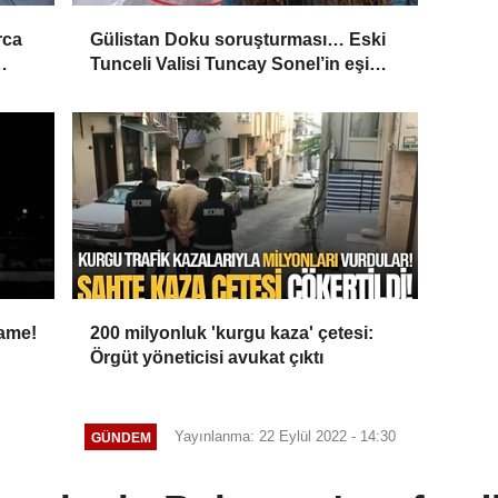
rca
Gülistan Doku soruşturması… Eski
Tunceli Valisi Tuncay Sonel’in eşi
’
dahil 15 kişi gözaltına alındı
name!
200 milyonluk 'kurgu kaza' çetesi:
Örgüt yöneticisi avukat çıktı
Yayınlanma: 22 Eylül 2022 - 14:30
GÜNDEM