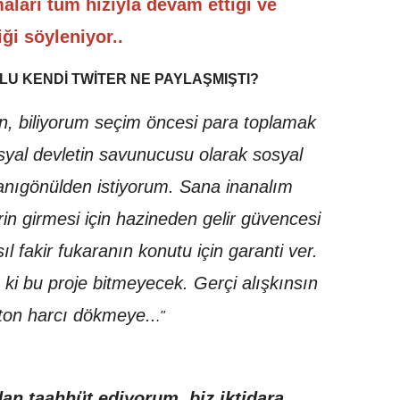
aları tüm hızıyla devam ettiği ve
ği söyleniyor..
LU KENDİ TWİTER NE PAYLAŞMIŞTI?
an, biliyorum seçim öncesi para toplamak
syal devletin savunucusu olarak sosyal
anıgönülden istiyorum. Sana inanalım
rin girmesi için hazineden gelir güvencesi
sıl fakir fukaranın konutu için garanti ver.
ki bu proje bitmeyecek. Gerçi alışkınsın
ton harcı dökmeye..
."
an taahhüt ediyorum, biz iktidara