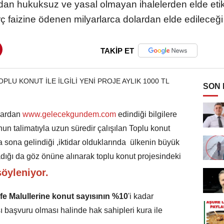
an hukuksuz ve yasal olmayan ihalelerden elde etikler
rç faizine ödenen milyarlarca dolardan elde edileceği
TAKİP ET
SON
lardan
www.gelecekgundem.com
edindiği bilgilere
un talimatıyla uzun süredir çalışılan Toplu konut
 sona gelindiği ,iktidar olduklarında ülkenin büyük
dığı da göz önüne alınarak toplu konut projesindeki
söyleniyor.
zife Malullerine konut sayısının %10
'i kadar
ı başvuru olması halinde hak sahipleri kura ile