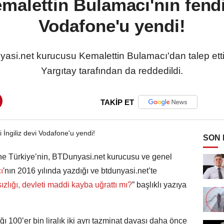
malettin Bulamacı'nın fendi 
Vodafone'u yendi!
si.net kurucusu Kemalettin Bulamacı'dan talep etti
Yargıtay tarafından da reddedildi.
TAKİP ET
SON
ne Türkiye’nin, BTDunyasi.net kurucusu ve genel
ı
'nın 2016 yılında yazdığı ve btdunyasi.net’te
zlığı, devleti maddi kayba uğrattı mı?
” başlıklı yazıya
ı 100’er bin liralık iki ayrı tazminat davası daha önce