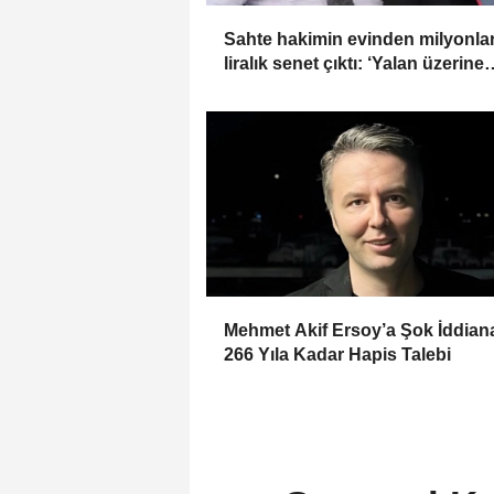
Sahte hakimin evinden milyonla
liralık senet çıktı: ‘Yalan üzerine
kurmuş olduğum bir hayatım var
Mehmet Akif Ersoy’a Şok İddia
266 Yıla Kadar Hapis Talebi