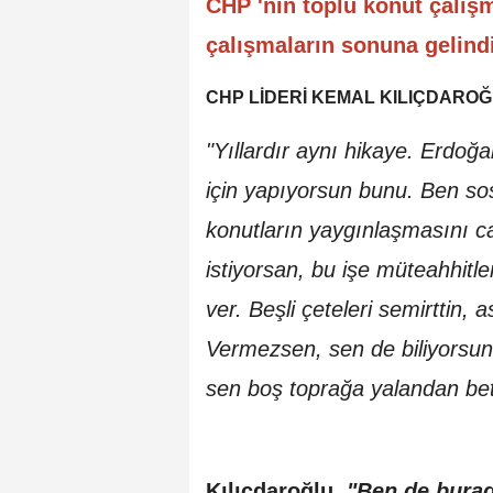
CHP 'nin toplu konut çalışm
çalışmaların sonuna gelindi
CHP LİDERİ KEMAL KILIÇDAROĞ
"Yıllardır aynı hikaye. Erdoğ
için yapıyorsun bunu. Ben so
konutların yaygınlaşmasını c
istiyorsan, bu işe müteahhitle
ver. Beşli çeteleri semirttin, a
Vermezsen, sen de biliyorsun 
sen boş toprağa yalandan be
Kılıçdaroğlu,
"Ben de burad