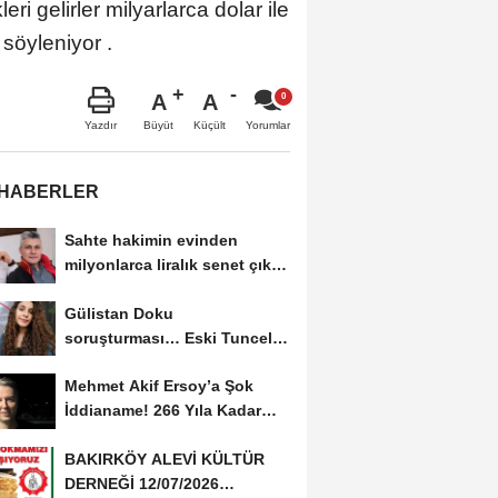
i gelirler milyarlarca dolar ile
 söyleniyor .
A
A
Büyüt
Küçült
Yazdır
Yorumlar
 HABERLER
Sahte hakimin evinden
milyonlarca liralık senet çıktı:
‘Yalan üzerine...
Gülistan Doku
soruşturması… Eski Tunceli
Valisi Tuncay Sonel’in...
Mehmet Akif Ersoy’a Şok
İddianame! 266 Yıla Kadar
Hapis Talebi
BAKIRKÖY ALEVİ KÜLTÜR
DERNEĞİ 12/07/2026