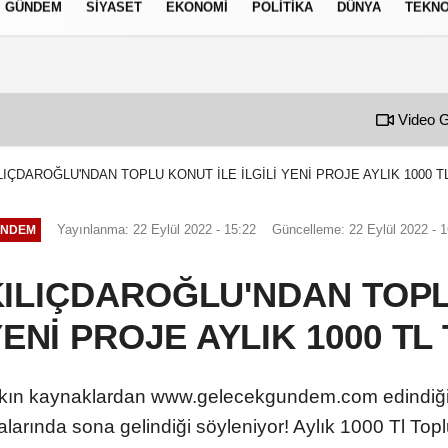
GÜNDEM
SIYASET
EKONOMI
POLITIKA
DÜNYA
TEKNO
izlilik İlkeleri
Video G
LIÇDAROĞLU'NDAN TOPLU KONUT İLE İLGİLİ YENİ PROJE AYLIK 1000 TL
Yayınlanma: 22 Eylül 2022 - 15:22
Güncelleme: 22 Eylül 2022 - 
NDEM
KILIÇDAROĞLU'NDAN TOP
YENİ PROJE AYLIK 1000 TL
ın kaynaklardan www.gelecekgundem.com edindiği bi
alarında sona gelindiği söyleniyor! Aylık 1000 Tl Top