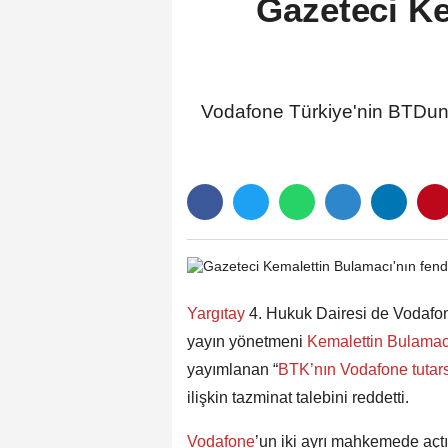
Gazeteci Ke
Vodafone Türkiye'nin BTDunya
Yargıtay
4. Hukuk Dairesi de Vodafo
yayın yönetmeni
Kemalettin Bulamac
yayımlanan “
BTK’nın Vodafone tutarsı
ilişkin tazminat talebini reddetti.
Vodafone
’un iki ayrı mahkemede açtığ