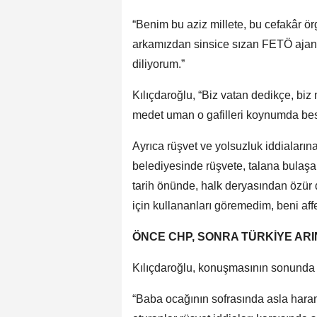
“Benim bu aziz millete, bu cefakâr örg
arkamızdan sinsice sızan FETÖ ajanl
diliyorum.”
Kılıçdaroğlu, “Biz vatan dedikçe, biz
medet uman o gafilleri koynumda besl
Ayrıca rüşvet ve yolsuzluk iddialarına
belediyesinde rüşvete, talana bulaşa
tarih önünde, halk deryasından özür 
için kullananları göremedim, beni aff
ÖNCE CHP, SONRA TÜRKİYE AR
Kılıçdaroğlu, konuşmasının sonunda
“Baba ocağının sofrasında asla hara