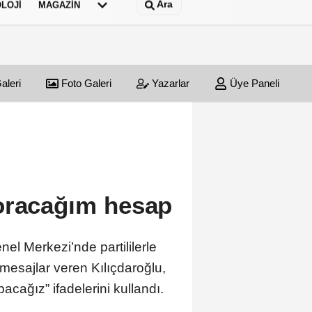
Ara
LOJI
MAGAZIN
aleri
Foto Galeri
Yazarlar
Üye Paneli
oracağım hesap
el Merkezi’nde partililerle
 mesajlar veren Kılıçdaroğlu,
acağız” ifadelerini kullandı.