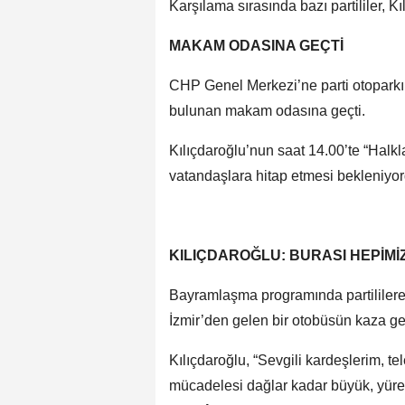
Karşılama sırasında bazı partililer, K
MAKAM ODASINA GEÇTİ
CHP Genel Merkezi’ne parti otoparkın
bulunan makam odasına geçti.
Kılıçdaroğlu’nun saat 14.00’te “Halk
vatandaşlara hitap etmesi bekleniyor
KILIÇDAROĞLU: BURASI HEPİMİZ
Bayramlaşma programında partililer
İzmir’den gelen bir otobüsün kaza geç
Kılıçdaroğlu, “Sevgili kardeşlerim, te
mücadelesi dağlar kadar büyük, yürek