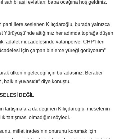
l sahibi asil evlatları; baba ocağına hoş geldiniz,
artililere seslenen Kılıçdaroğlu, burada yalnızca
alet Yürüyüşü’nde attığımız her adımda toprağa düşen
kuk, adalet mücadelesinde vatanperver CHP’lileri
cadelesi için çarpan binlerce yüreği görüyorum”
arak ülkenin geleceği için buradasınız. Beraber
 halkın yuvasıdır” diye konuştu.
ELESİ DEĞİL
n tartışmalara da değinen Kılıçdaroğlu, meselenin
ık tartışması olmadığını söyledi.
sunu, millet iradesinin onurunu korumak için