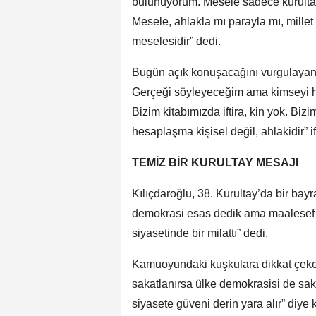
bulunuyorum. Mesele sadece kurultay
Mesele, ahlakla mı parayla mı, millet 
meselesidir” dedi.
Bugün açık konuşacağını vurgulayan 
Gerçeği söyleyeceğim ama kimseyi h
Bizim kitabımızda iftira, kin yok. Bi
hesaplaşma kişisel değil, ahlakidir” if
TEMİZ BİR KURULTAY MESAJI
Kılıçdaroğlu, 38. Kurultay’da bir bay
demokrasi esas dedik ama maalesef g
siyasetinde bir milattı” dedi.
Kamuoyundaki kuşkulara dikkat çeken 
sakatlanırsa ülke demokrasisi de sakat
siyasete güveni derin yara alır” diye 