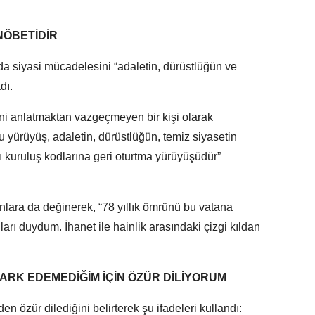
NÖBETİDİR
a siyasi mücadelesini “adaletin, dürüstlüğün ve
dı.
ini anlatmaktan vazgeçmeyen bir kişi olarak
u yürüyüş, adaletin, dürüstlüğün, temiz siyasetin
rı kuruluş kodlarına geri oturtma yürüyüşüdür”
nlara da değinerek, “78 yıllık ömrünü bu vatana
arı duydum. İhanet ile hainlik arasındaki çizgi kıldan
ARK EDEMEDİĞİM İÇİN ÖZÜR DİLİYORUM
en özür dilediğini belirterek şu ifadeleri kullandı: