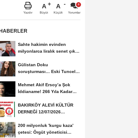
A
A
Büyüt
Küçült
Yazdır
Yorumlar
 HABERLER
Sahte hakimin evinden
milyonlarca liralık senet çıktı:
‘Yalan üzerine...
Gülistan Doku
soruşturması… Eski Tunceli
Valisi Tuncay Sonel’in...
Mehmet Akif Ersoy’a Şok
İddianame! 266 Yıla Kadar
Hapis Talebi
BAKIRKÖY ALEVİ KÜLTÜR
DERNEĞİ 12/07/2026
TARİHİNDE AŞURE
200 milyonluk 'kurgu kaza'
DAVETİNE...
çetesi: Örgüt yöneticisi