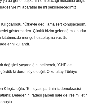
 ya da genel başkanın kim olacağı meselesi değil.
iradesiyle mi aparatlar ile mi şekilleneceğimiz
Kılıçdaroğlu, “Öfkeyle değil ama sert konuşacağım.
edef göstermeden. Çünkü bizim geleneğimiz budur.
zim kitabımızda mertçe hesaplaşma var. Bu
adelerini kullandı.
rak değişimi yaşandığını belirterek, “CHP’de
ördük ki durum öyle değil. O kurultay Türkiye
Kılıçdaroğlu, “Bir siyasi partinin iç demokrasisi
lanır. Delegenin iradesi şaibeli hale gelirse milletin
konuştu.