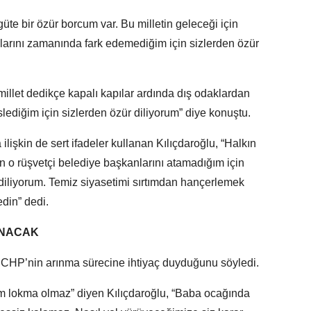
üte bir özür borcum var. Bu milletin geleceği için
arını zamanında fark edemediğim için sizlerden özür
 millet dedikçe kapalı kapılar ardında dış odaklardan
ediğim için sizlerden özür diliyorum” diye konuştu.
 ilişkin de sert ifadeler kullanan Kılıçdaroğlu, “Halkın
n o rüşvetçi belediye başkanlarını atamadığım için
diliyorum. Temiz siyasetimi sırtımdan hançerlemek
edin” dedi.
INACAK
 CHP’nin arınma sürecine ihtiyaç duyduğunu söyledi.
m lokma olmaz” diyen Kılıçdaroğlu, “Baba ocağında