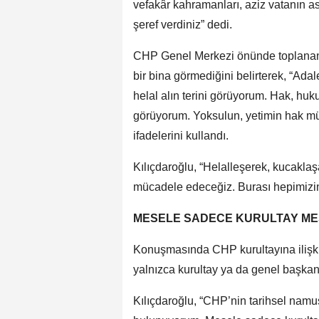
vefakâr kahramanları, aziz vatanın ası
şeref verdiniz” dedi.
CHP Genel Merkezi önünde toplanan p
bir bina görmediğini belirterek, “Ad
helal alın terini görüyorum. Hak, hu
görüyorum. Yoksulun, yetimin hak mü
ifadelerini kullandı.
Kılıçdaroğlu, “Helalleşerek, kucaklaş
mücadele edeceğiz. Burası hepimizin,
MESELE SADECE KURULTAY MES
Konuşmasında CHP kurultayına ilişki
yalnızca kurultay ya da genel başkanl
Kılıçdaroğlu, “CHP’nin tarihsel namu