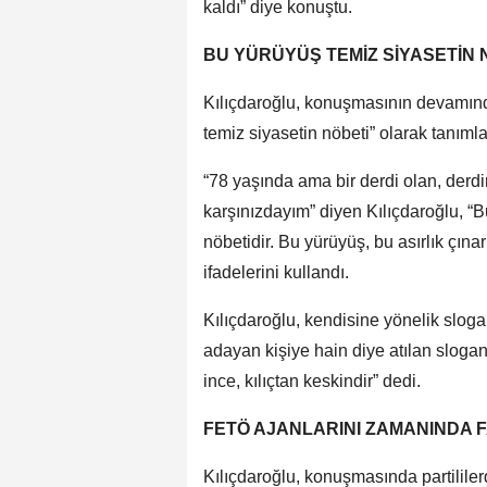
kaldı” diye konuştu.
BU YÜRÜYÜŞ TEMİZ SİYASETİN 
Kılıçdaroğlu, konuşmasının devamınd
temiz siyasetin nöbeti” olarak tanımla
“78 yaşında ama bir derdi olan, derd
karşınızdayım” diyen Kılıçdaroğlu, “B
nöbetidir. Bu yürüyüş, bu asırlık çına
ifadelerini kullandı.
Kılıçdaroğlu, kendisine yönelik sloga
adayan kişiye hain diye atılan sloganl
ince, kılıçtan keskindir” dedi.
FETÖ AJANLARINI ZAMANINDA F
Kılıçdaroğlu, konuşmasında partililerd