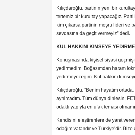
Kılıçdaroğlu, partinin yeni bir kurult
tertemiz bir kurultay yapacağız. Parti
kim çıkarsa partinin meşru lideri ve 
sevdasına da geçit vermeyiz” dedi.
KUL HAKKINI KİMSEYE YEDİRM
Konuşmasında kişisel siyasi geçmişi
yedirmedim. Boğazımdan haram lokm
yedirmeyeceğim. Kul hakkını kimseye
Kılıçdaroğlu, “Benim hayatım ortada.
ayrılmadım. Tüm dünya dinlesin; FETÖ 
odaklı yapıyla en ufak teması olmamış
Kendisini eleştirenlere de yanıt vere
odağım vatandır ve Türkiye’dir. Bize