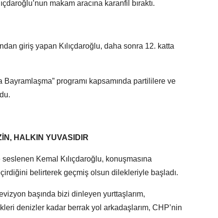
ılıçdaroğlu’nun makam aracına karanfil bıraktı.
dan giriş yapan Kılıçdaroğlu, daha sonra 12. katta
la Bayramlaşma” programı kapsamında partililere ve
du.
İN, HALKIN YUVASIDIR
e seslenen Kemal Kılıçdaroğlu, konuşmasına
irdiğini belirterek geçmiş olsun dilekleriyle başladı.
levizyon başında bizi dinleyen yurttaşlarım,
leri denizler kadar berrak yol arkadaşlarım, CHP’nin