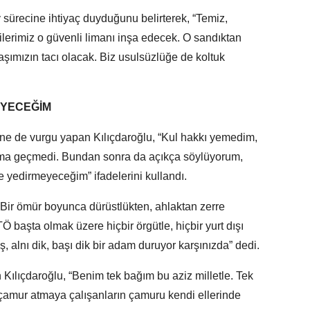
ay sürecine ihtiyaç duyduğunu belirterek, “Temiz,
lilerimiz o güvenli limanı inşa edecek. O sandıktan
başımızın tacı olacak. Biz usulsüzlüğe de koltuk
EYECEĞİM
ne de vurgu yapan Kılıçdaroğlu, “Kul hakkı yemedim,
a geçmedi. Bundan sonra da açıkça söylüyorum,
 yedirmeyeceğim” ifadelerini kullandı.
 Bir ömür boyunca dürüstlükten, ahlaktan zerre
başta olmak üzere hiçbir örgütle, hiçbir yurt dışı
, alnı dik, başı dik bir adam duruyor karşınızda” dedi.
n Kılıçdaroğlu, “Benim tek bağım bu aziz milletle. Tek
 çamur atmaya çalışanların çamuru kendi ellerinde