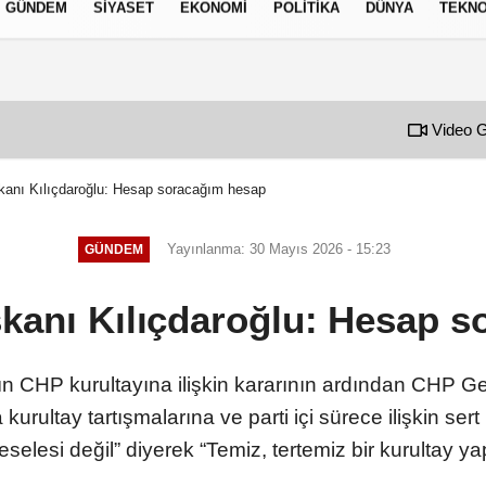
GÜNDEM
SIYASET
EKONOMI
POLITIKA
DÜNYA
TEKNO
izlilik İlkeleri
Video G
anı Kılıçdaroğlu: Hesap soracağım hesap
Yayınlanma: 30 Mayıs 2026 - 15:23
GÜNDEM
kanı Kılıçdaroğlu: Hesap s
fın CHP kurultayına ilişkin kararının ardından CHP Gen
rultay tartışmalarına ve parti içi sürece ilişkin sert
lesi değil” diyerek “Temiz, tertemiz bir kurultay yap