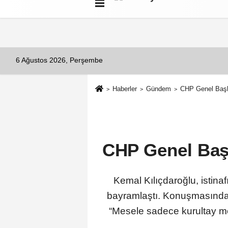
Künye
İletişim
Çerez Politikası
G
6 Ağustos 2026, Perşembe
Haberler
Gündem
CHP Genel Başk
CHP Genel Baş
Kemal Kılıçdaroğlu, istina
bayramlaştı. Konuşmasında ku
“Mesele sadece kurultay mese