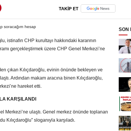
TAKİP ET
SON
, istinafın CHP kurultayı hakkındaki kararının
ramı gerçekleştirmek üzere CHP Genel Merkezi’ne
en çıkan Kılıçdaroğlu, evinin önünde bekleyen ve
amlaştı. Ardından makam aracına binen Kılıçdaroğlu,
ezi’ne hareket etti.
A KARŞILANDI
el Merkezi’ne ulaştı. Genel merkez önünde toplanan
udu Kılıçdaroğlu” sloganıyla karşıladı.